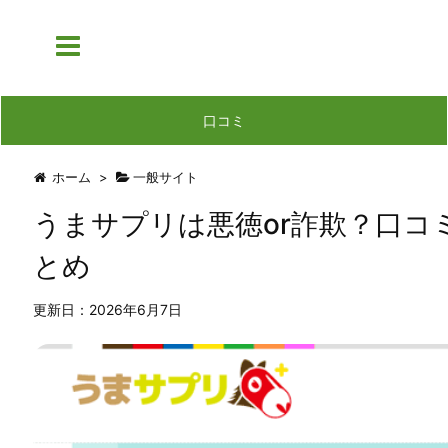
口コミ
ホーム
>
一般サイト
うまサプリは悪徳or詐欺？口コ
とめ
更新日：2026年6月7日