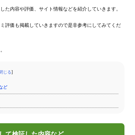
証した内容や評価、サイト情報などを紹介していきます。
コミ評価も掲載していきますので是非参考にしてみてくだ
す。
閉じる
]
など
して検証した内容など