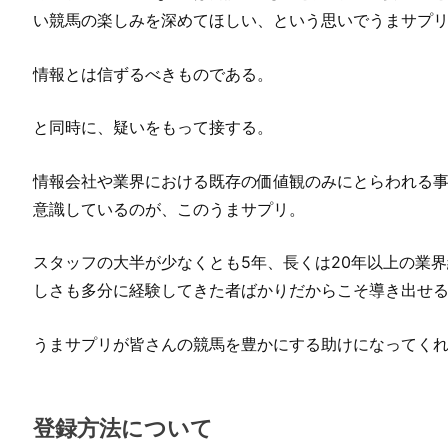
い競馬の楽しみを深めてほしい、という思いでうまサプ
情報とは信ずるべきものである。
と同時に、疑いをもって接する。
情報会社や業界における既存の価値観のみにとらわれる事
意識しているのが、このうまサプリ。
スタッフの大半が少なくとも5年、長くは20年以上の業
しさも多分に経験してきた者ばかりだからこそ導き出せ
うまサプリが皆さんの競馬を豊かにする助けになってく
登録方法について