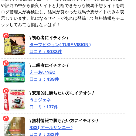
や評判の中から優良サイトと判断できそうな競馬予想サイトを馬
ログ管理人が再検証し、結果が良かった競馬予想サイトのみを表
示しています。気になるサイトがあれば登録して無料情報をチェ
ックしてみても損はないはず！
\ 初心者にイチオシ /
ターフビジョン( TURF VISION )
口コミ：8033件
\ 上級者にイチオシ /
えーあいNEO
口コミ：439件
\ 安定的に勝ちたい方にイチオシ /
うまジェネ
口コミ：137件
\ 無料情報で勝ちたい方にイチオシ /
R32( アールサンニー )
口コミ：282件