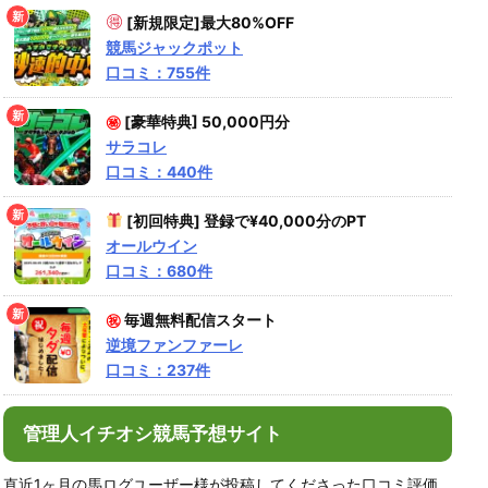
[新規限定]最大80%OFF
競馬ジャックポット
口コミ：755件
㊙
[豪華特典] 50,000円分
サラコレ
口コミ：440件
[初回特典] 登録で¥40,000分のPT
オールウイン
口コミ：680件
㊗
毎週無料配信スタート
逆境ファンファーレ
口コミ：237件
管理人イチオシ競馬予想サイト
直近1ヶ月の馬ログユーザー様が投稿してくださった口コミ評価