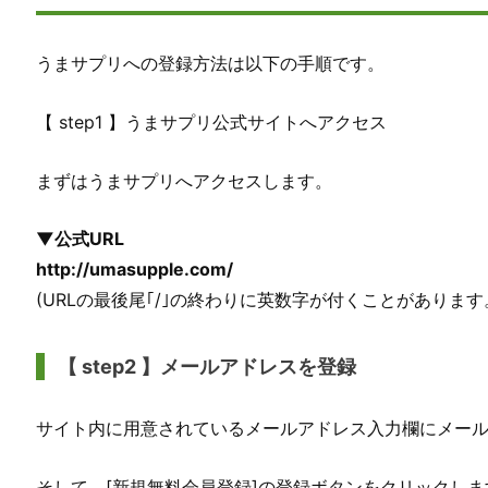
うまサプリへの登録方法は以下の手順です。
【 step1 】うまサプリ公式サイトへアクセス
まずはうまサプリへアクセスします。
▼公式URL
http://umasupple.com/
(URLの最後尾｢/｣の終わりに英数字が付くことがあります
【 step2 】メールアドレスを登録
サイト内に用意されているメールアドレス入力欄にメー
そして、[新規無料会員登録]の登録ボタンをクリックしま