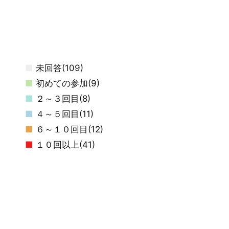
■
未回答(109)
■
初めての参加(9)
■
２～３回目(8)
■
４～５回目(11)
■
６～１０回目(12)
■
１０回以上(41)