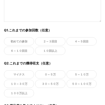
Q1.これまでの参加回数（任意）
初めての参加
２～３回目
４～５回目
６～１０回目
１０回以上
Q2.これまでの獲得収支（任意）
マイナス
０～５万
５～１０万
１０～３０万
３０～５０万
５０～１００万
１００万以上