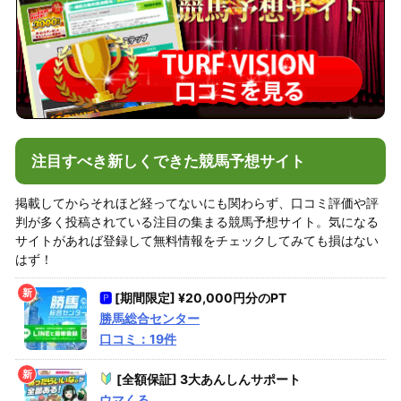
注目すべき新しくできた競馬予想サイト
掲載してからそれほど経ってないにも関わらず、口コミ評価や評
判が多く投稿されている注目の集まる競馬予想サイト。気になる
サイトがあれば登録して無料情報をチェックしてみても損はない
はず！
🅿
[期間限定] ¥20,000円分のPT
勝馬総合センター
口コミ：19件
[全額保証] 3大あんしんサポート
ウマくる。