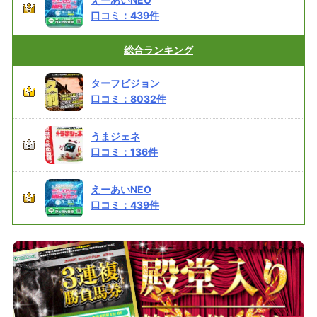
口コミ：
439
件
総合
ランキング
ターフビジョン
口コミ：
8032
件
うまジェネ
口コミ：
136
件
えーあいNEO
口コミ：
439
件