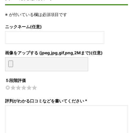
※
が付いている欄は必須項目です
ニックネーム(任意)
画像をアップする (jpeg,jpg,gif,png,2Mまで)
５段階評価
評判がわかる口コミなどを書いてください *