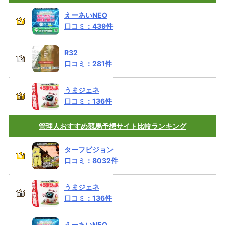
えーあいNEO
口コミ：
439
件
R32
口コミ：
281
件
うまジェネ
口コミ：
136
件
管理人おすすめ
競馬予想サイト比較ランキング
ターフビジョン
口コミ：
8032
件
うまジェネ
口コミ：
136
件
えーあいNEO