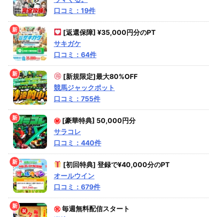
口コミ：19件
[返還保障] ¥35,000円分のPT
サキガケ
口コミ：64件
[新規限定]最大80%OFF
競馬ジャックポット
口コミ：755件
㊙
[豪華特典] 50,000円分
サラコレ
口コミ：440件
[初回特典] 登録で¥40,000分のPT
オールウイン
口コミ：679件
㊗
毎週無料配信スタート