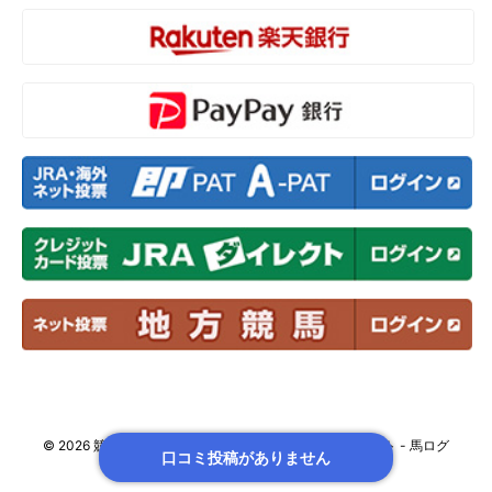
©
2026
競馬予想サイトの口コミ評判を詳しく知れるサイト - 馬ログ
WordPress Luxeritas Theme is provided by "
Thought is free
".
口コミ投稿がありません