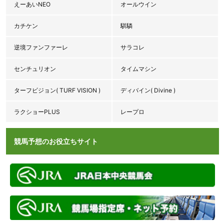
えーあいNEO
オールウイン
カチケン
騏驎
逆境ファンファーレ
サラコレ
センチュリオン
タイムマシン
ターフビジョン( TURF VISION )
ディバイン( Divine )
ラクショーPLUS
レープロ
競馬予想のお役立ちサイト