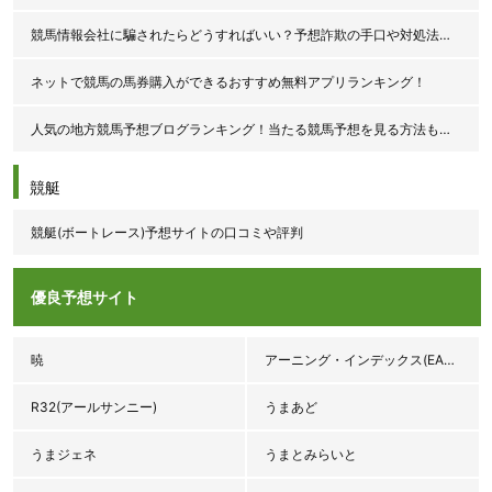
競馬情報会社に騙されたらどうすればいい？予想詐欺の手口や対処法を解説！
ネットで競馬の馬券購入ができるおすすめ無料アプリランキング！
人気の地方競馬予想ブログランキング！当たる競馬予想を見る方法も紹介！
競艇
競艇(ボートレース)予想サイトの口コミや評判
優良予想サイト
暁
アーニング・インデックス(EARNINGS INDEX♯3.92)
R32(アールサンニー)
うまあど
うまジェネ
うまとみらいと