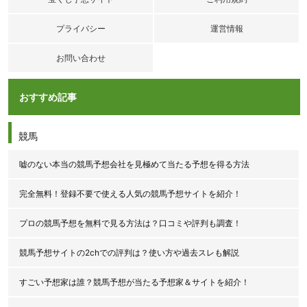
プライバシー
運営情報
お問い合わせ
おすすめ記事
競馬
嘘のない本当の競馬予想会社を見極めて当たる予想を得る方法
完全無料！登録不要で使える人気の競馬予想サイトを紹介！
プロの競馬予想を無料で見る方法は？口コミや評判も調査！
競馬予想サイトの2chでの評判は？使い方や過去スレも解説
すごい予想家は誰？競馬予想が当たる予想家＆サイトを紹介！