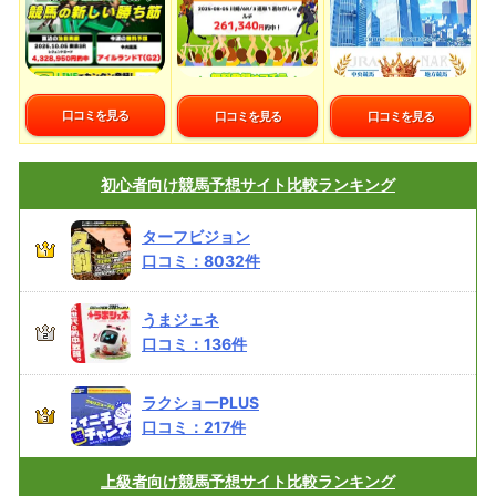
口コミを見る
口コミを見る
口コミを見る
初心者向け
競馬予想サイト比較ランキング
ターフビジョン
口コミ：
8032
件
うまジェネ
口コミ：
136
件
ラクショーPLUS
口コミ：
217
件
上級者向け
競馬予想サイト比較ランキング