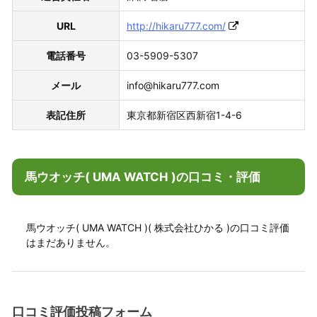
URL
http://hikaru777.com/
電話番号
03-5909-5307
メール
info@hikaru777.com
表記住所
東京都新宿区西新宿1-4-6
馬ウオッチ( UMA WATCH )の口コミ・評価
馬ウオッチ( UMA WATCH )( 株式会社ひかる )の口コミ評価
はまだありません。
口コミ評価投稿フォーム