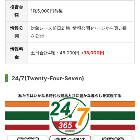
投資金
1鞍5,000円前後
額
情報公
対象レース前日21時｢情報公開｣ページから買い目
開
を公開
情報料
土日合計4鞍：
48,000円
→
38,000円
金
24/7(Twenty-Four-Seven)