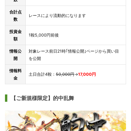
合計点
レースにより流動的になります
数
投資金
1鞍5,000円前後
額
情報公
対象レース前日21時｢情報公開｣ページから買い目
開
を公開
情報料
土日合計4鞍：
50,000円
→
17,000円
金
【ご新規様限定】的中乱舞