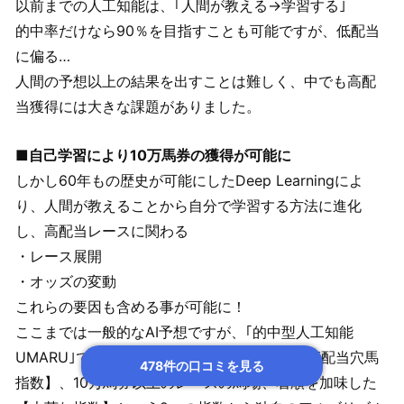
以前までの人工知能は、｢人間が教える→学習する｣
的中率だけなら90％を目指すことも可能ですが、低配当
に偏る…
人間の予想以上の結果を出すことは難しく、中でも高配
当獲得には大きな課題がありました。
■自己学習により10万馬券の獲得が可能に
しかし60年もの歴史が可能にしたDeep Learningによ
り、人間が教えることから自分で学習する方法に進化
し、高配当レースに関わる
・レース展開
・オッズの変動
これらの要因も含める事が可能に！
ここまでは一般的なAI予想ですが、｢的中型人工知能
UMARU｣では激走穴馬の選別を可能とする【高配当穴馬
478件の口コミを見る
指数】、10万馬券以上のレースの馬場、着順を加味した