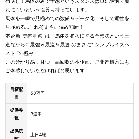
徹底して馬体のみで予想というスタンスは単純明解で崩
れにくいという性質も持っています。
馬体を一瞬で見極めての数値＆データ化、そして適性を
見極める…これぞまさに温故知新！
本企画｢馬体明察｣は、馬体を参考にする予想法という王
道ながらも最強＆最適＆最速 のまさに“ シンプルイズベ
スト ”の極み！
この分かり易く且つ、高回収の本企画、是非皆様方にも
ご体感していただければと思います！
目標配
50万円
当
提供券
3連単
種
提供鞍
土日4鞍
数