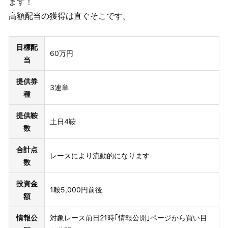
ます！
高額配当の獲得は直ぐそこです。
目標配
60万円
当
提供券
3連単
種
提供鞍
土日4鞍
数
合計点
レースにより流動的になります
数
投資金
1鞍5,000円前後
額
情報公
対象レース前日21時｢情報公開｣ページから買い目