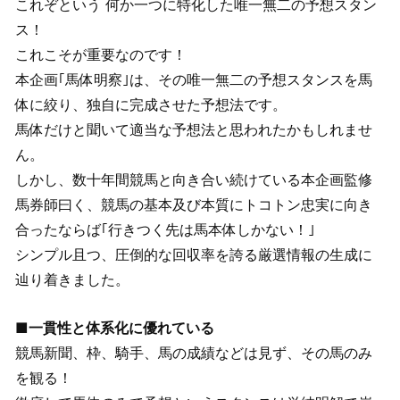
これぞという 何か一つに特化した唯一無二の予想スタン
ス！
これこそが重要なのです！
本企画｢馬体明察｣は、その唯一無二の予想スタンスを馬
体に絞り、独自に完成させた予想法です。
馬体だけと聞いて適当な予想法と思われたかもしれませ
ん。
しかし、数十年間競馬と向き合い続けている本企画監修
馬券師曰く、競馬の基本及び本質にトコトン忠実に向き
合ったならば｢行きつく先は馬本体しかない！｣
シンプル且つ、圧倒的な回収率を誇る厳選情報の生成に
辿り着きました。
■一貫性と体系化に優れている
競馬新聞、枠、騎手、馬の成績などは見ず、その馬のみ
を観る！