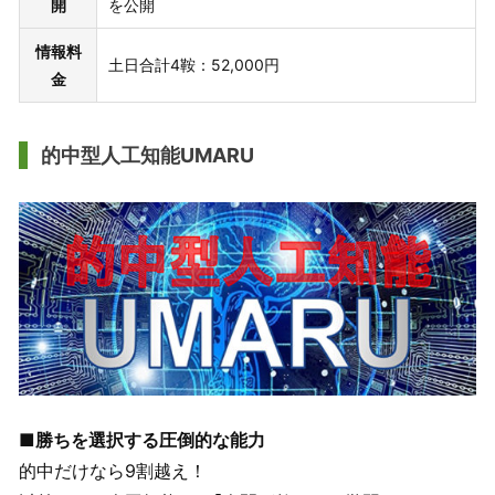
開
を公開
情報料
土日合計4鞍：52,000円
金
的中型人工知能UMARU
■勝ちを選択する圧倒的な能力
的中だけなら9割越え！