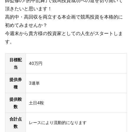
師監修の｢的中乱舞｣で競馬投資成功への道を切り開いて
頂きたいと思います！
高的中・高回収を両立する本企画で競馬投資を本格的に
初めてみませんか？
今週末から貴方様の投資家としての人生がスタートしま
す。
目標配
40万円
当
提供券
3連単
種
提供鞍
土日4鞍
数
合計点
レースにより流動的になります
数