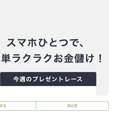
収支
満足度