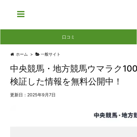
口コミ
ホーム
>
一般サイト
中央競馬・地方競馬ウマラク10
検証した情報を無料公開中！
更新日：2025年9月7日