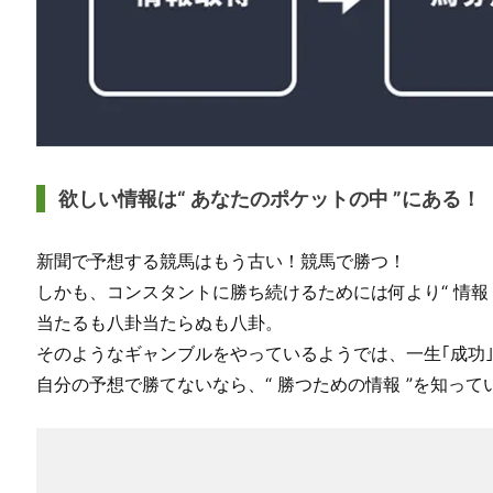
欲しい情報は“ あなたのポケットの中 ”にある！
新聞で予想する競馬はもう古い！競馬で勝つ！
しかも、コンスタントに勝ち続けるためには何より“ 情報 
当たるも八卦当たらぬも八卦。
そのようなギャンブルをやっているようでは、一生｢成功
自分の予想で勝てないなら、“ 勝つための情報 ”を知っ