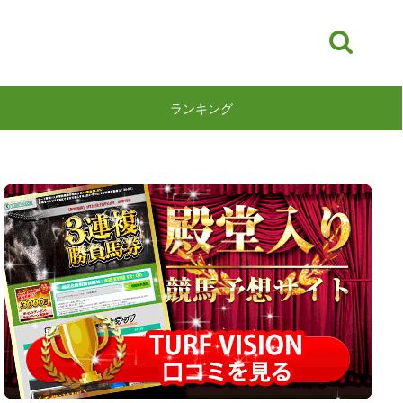
ランキング