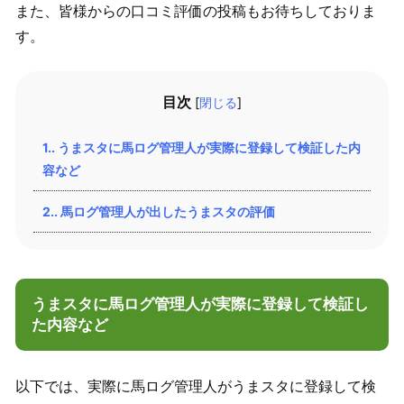
また、皆様からの口コミ評価の投稿もお待ちしておりま
す。
目次
[
閉じる
]
1.
うまスタに馬ログ管理人が実際に登録して検証した内
容など
2.
馬ログ管理人が出したうまスタの評価
うまスタに馬ログ管理人が実際に登録して検証し
た内容など
以下では、実際に馬ログ管理人がうまスタに登録して検