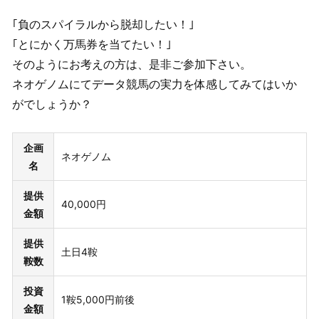
｢負のスパイラルから脱却したい！｣
｢とにかく万馬券を当てたい！｣
そのようにお考えの方は、是非ご参加下さい。
ネオゲノムにてデータ競馬の実力を体感してみてはいか
がでしょうか？
企画
ネオゲノム
名
提供
40,000円
金額
提供
土日4鞍
鞍数
投資
1鞍5,000円前後
金額