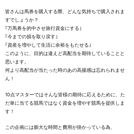
皆さんは馬券を購入する際、どんな気持ちで購入されま
すでしょうか？
｢万馬券を的中させ旅行資金にする｣
｢今までの損を取り戻す｣
｢資産を増やして生活に余裕をもたせる｣
このように、目的は違えど高配当を期待していることと
思います。
何より高配当が当たった時のあの高揚感は忘れられませ
ん！
10点マスターではそんな皆様の期待に応えるために、た
だ単に当てる競馬ではなく資金を増やす競馬を提供しま
す！
この企画には膨大な時間と費用が掛かっている為、