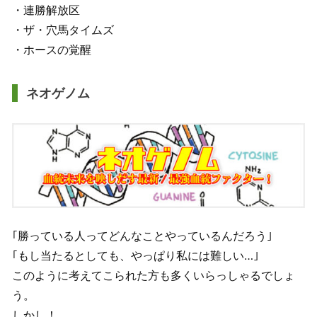
・連勝解放区
・ザ・穴馬タイムズ
・ホースの覚醒
ネオゲノム
｢勝っている人ってどんなことやっているんだろう｣
｢もし当たるとしても、やっぱり私には難しい…｣
このように考えてこられた方も多くいらっしゃるでしょ
う。
しかし！