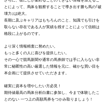
とによって、馬体を観察することで導き出す勝ち馬の｢破
壊力｣は絶大。
長期に及ぶキャリアはもちろんのこと、知識でも引けを
取らない存在である人が実績を残すことによって信頼は
格段に上がるのです。
より深く情報精査に努めたい。
もっと多くの人に喜びを提供したい。
その一心で競馬新聞や通常の馬券師では手に入らない非
常に秘匿性の高い厳選した情報を元に、確かな買い目を
本企画にて提供させていただきます。
確実に資本を増やしたい方必見！
期待値最高の馬体分析白書に参加し、今まで体験したこ
とのない 一つ上の高額馬券をつかみ取りましょう！