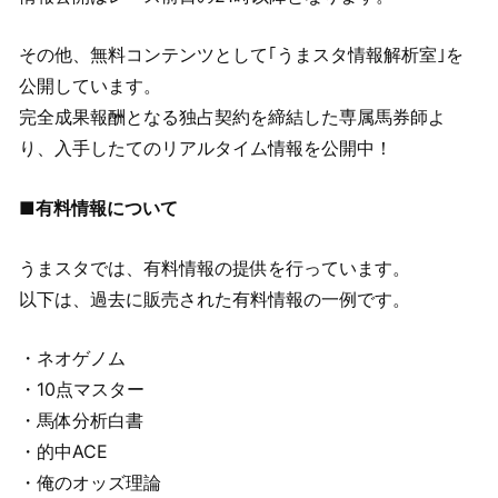
その他、無料コンテンツとして｢うまスタ情報解析室｣を
公開しています。
完全成果報酬となる独占契約を締結した専属馬券師よ
り、入手したてのリアルタイム情報を公開中！
■有料情報について
うまスタでは、有料情報の提供を行っています。
以下は、過去に販売された有料情報の一例です。
・ネオゲノム
・10点マスター
・馬体分析白書
・的中ACE
・俺のオッズ理論