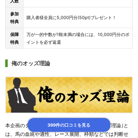
人数
参加
購入者様全員に5,000円分(50pt)プレゼント！
特典
保障
万が一的中数が1鞍未満の場合には、10,000円分のポ
特典
イントを必ず返還
俺のオッズ理論
399件の口コミを見る
本企画のタイトルにもありますが、まず｢オッズ理論｣と
は、馬の血統や適性、レース展開、枠順などでは判断せ