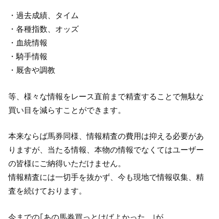
・過去成績、タイム
・各種指数、オッズ
・血統情報
・騎手情報
・厩舎や調教
等、様々な情報をレース直前まで精査することで無駄な
買い目を減らすことができます。
本来ならば馬券同様、情報精査の費用は抑える必要があ
りますが、当たる情報、本物の情報でなくてはユーザー
の皆様にご納得いただけません。
情報精査には一切手を抜かず、今も現地で情報収集、精
査を続けております。
今までの｢あの馬券買っとけばよかった…｣が、