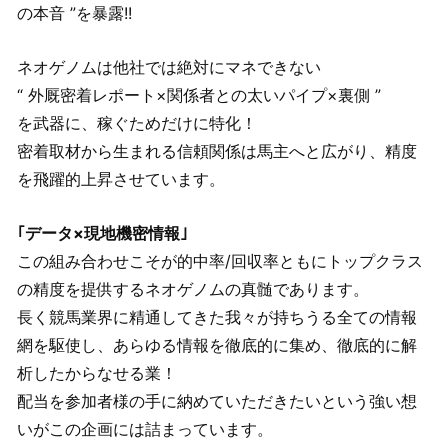
の本音 ”を暴露!!
ネオゲノムは他社では絶対にマネできない
“ 外厩密着レポート×関係者との太いパイプ×裏側 ”
を武器に、稼ぐためだけに特化！
密着取材から生まれる信頼関係は馬主へと広がり、精度
を飛躍的上昇させています。
｢データ×現地機密情報｣
この組み合わせこそが的中率/回収率ともにトップクラス
の精度を提供するネオゲノムの真髄であります。
長く競馬業界に精通してきた我々が持ちうる全ての情報
網を駆使し、あらゆる情報を徹底的に集め、徹底的に解
析したからなせる業！
配当を参加者様の手に納めていただきたいという強い想
いがこの企画には詰まっています。