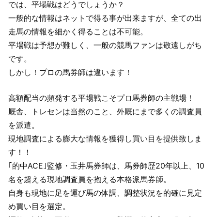
では、平場戦はどうでしょうか？
一般的な情報はネットで得る事が出来ますが、全ての出
走馬の情報を細かく得ることは不可能。
平場戦は予想が難しく、一般の競馬ファンは敬遠しがち
です。
しかし！プロの馬券師は違います！
高額配当の頻発する平場戦こそプロ馬券師の主戦場！
厩舎、トレセンは当然のこと、外厩にまで多くの調査員
を派遣。
現地調査による膨大な情報を獲得し買い目を提供致しま
す！！
｢的中ACE｣監修・玉井馬券師は、馬券師歴20年以上、10
名を超える現地調査員を抱える本格派馬券師。
自身も現地に足を運び馬の体調、調整状況を的確に見定
め買い目を選定。