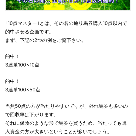
｢10点マスター｣とは、その名の通り馬券購入10点以内で
的中させる企画です。
まず、下記の2つの例をご覧下さい。
的中！
3連単100×10点
的中！
3連単100×50点
当然50点の方が当たりやすいですが、外れ馬券も多いの
で回収率は下がります。
それに保険のような形で馬券を買うため、当たっても購
入資金の方が大きいということが多いでしょう。