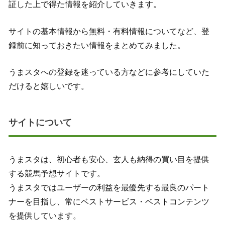
証した上で得た情報を紹介していきます。
サイトの基本情報から無料・有料情報についてなど、登
録前に知っておきたい情報をまとめてみました。
うまスタへの登録を迷っている方などに参考にしていた
だけると嬉しいです。
サイトについて
うまスタは、初心者も安心、玄人も納得の買い目を提供
する競馬予想サイトです。
うまスタではユーザーの利益を最優先する最良のパート
ナーを目指し、常にベストサービス・ベストコンテンツ
を提供しています。