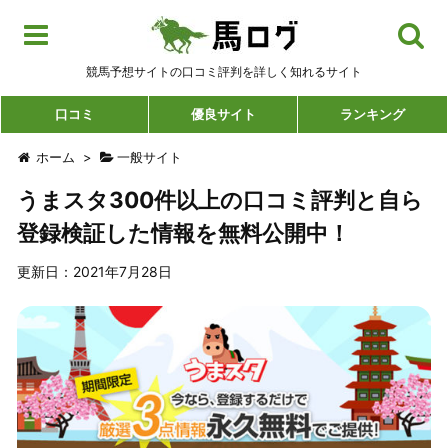
競馬予想サイトの口コミ評判を詳しく知れるサイト
口コミ
優良サイト
ランキング
ホーム
>
一般サイト
うまスタ300件以上の口コミ評判と自ら
登録検証した情報を無料公開中！
更新日：2021年7月28日