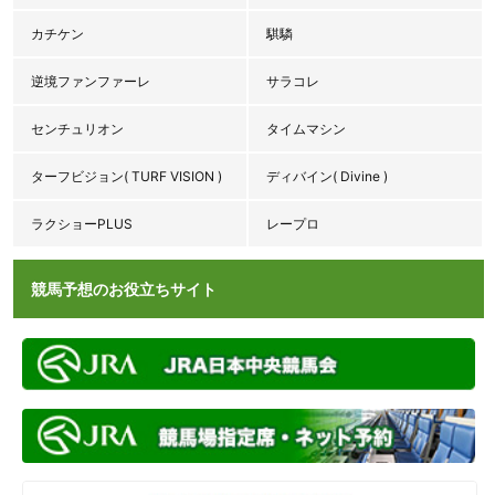
カチケン
騏驎
逆境ファンファーレ
サラコレ
センチュリオン
タイムマシン
ターフビジョン( TURF VISION )
ディバイン( Divine )
ラクショーPLUS
レープロ
競馬予想のお役立ちサイト