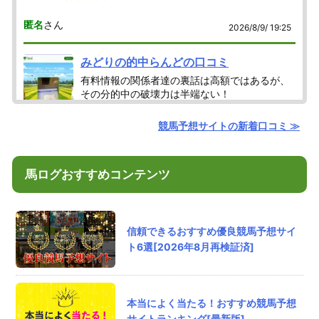
匿名
さん
2026/8/9/ 19:25
みどりの的中らんどの口コミ
有料情報の関係者達の裏話は高額ではあるが、
その分的中の破壊力は半端ない！
評価：
競馬予想サイトの新着口コミ ≫
タコ負けワット
さん
2026/8/9/ 18:23
馬ログおすすめコンテンツ
ワットの競馬チャンネルの口コミ
今日も元気に外してますね
評価：
信頼できるおすすめ優良競馬予想サイ
ト6選[2026年8月再検証済]
匿名
さん
2026/8/9/ 17:33
ジャックポット（KEIBA JACKPOT）の
本当によく当たる！おすすめ競馬予想
口コミ
サイトランキング[最新版]