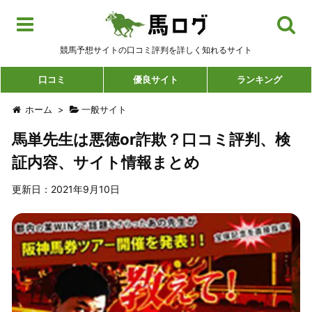
競馬予想サイトの口コミ評判を詳しく知れるサイト
口コミ
優良サイト
ランキング
ホーム
>
一般サイト
馬単先生は悪徳or詐欺？口コミ評判、検
証内容、サイト情報まとめ
更新日：2021年9月10日