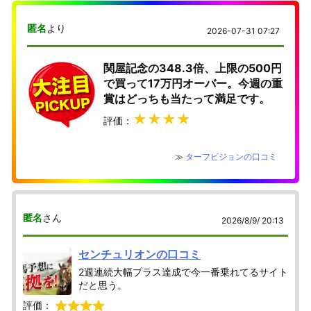
匿名
より
2026-07-31 07:27
関屋記念の348.3倍、上限の500円
で買って17万円オーバー。今週の重
賞はどっちも当たって満足です。
★★★★
評価：
≫
ターフビジョンの口コミ
匿名
さん
2026/8/9/ 20:13
センチュリオンの口コミ
2週連続大幅プラス達成で今一番乗れてるサイト
だと思う。
評価：