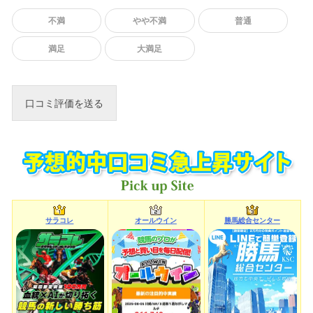
不満
やや不満
普通
満足
大満足
サラコレ
オールウイン
勝馬総合センター