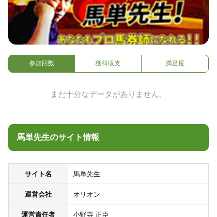
参加回数
獲得収支
満足度
まだ十分なデータがありません。
馬単先生のサイト情報
サイト名
馬単先生
運営会社
オリオン
運営責任者
小野寺 正臣