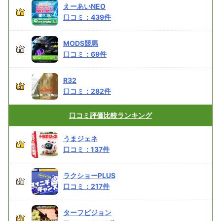
えーあいNEO
口コミ：
439
件
MODS競馬
口コミ：
69
件
R32
口コミ：
282
件
口コミ評価
比較ランキング
うまジェネ
口コミ：
137
件
ラクショーPLUS
口コミ：
217
件
ターフビジョン