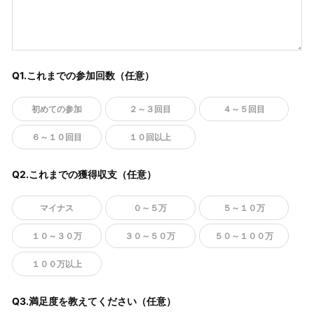
Q1.これまでの参加回数（任意）
初めての参加
２～３回目
４～５回目
６～１０回目
１０回以上
Q2.これまでの獲得収支（任意）
マイナス
０～５万
５～１０万
１０～３０万
３０～５０万
５０～１００万
１００万以上
Q3.満足度を教えてください（任意）