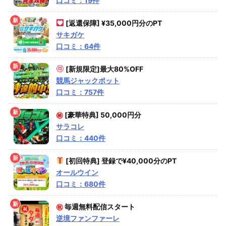
口コミ：19件
[返還保障] ¥35,000円分のPT
サキガケ
口コミ：64件
[新規限定]最大80%OFF
競馬ジャックポット
口コミ：757件
㊙
[豪華特典] 50,000円分
サラコレ
口コミ：440件
[初回特典] 登録で¥40,000分のPT
オールウイン
口コミ：680件
㊗
毎週無料配信スタート
逆境ファンファーレ