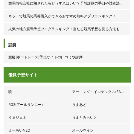
競馬情報会社に騙されたらどうすればいい？予想詐欺の手口や対処法を解説！
ネットで競馬の馬券購入ができるおすすめ無料アプリランキング！
人気の地方競馬予想ブログランキング！当たる競馬予想を見る方法も紹介！
競艇
競艇(ボートレース)予想サイトの口コミや評判
優良予想サイト
暁
アーニング・インデックス(EARNINGS INDEX♯3.92)
R32(アールサンニー)
うまあど
うまジェネ
うまとみらいと
えーあいNEO
オールウイン