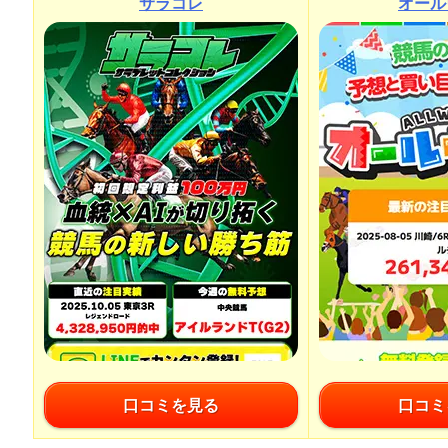
サラコレ
オール
口コミを見る
口コミ