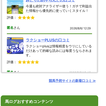
今週も絶対アナライザー使う！ガチで利益出
た情報から優先的に使っていくスタイル！
評価：
匿名
さん
2026/8/6/ 12:29
ラクショーPLUSの口コミ
ラクショーplusは情報精度をウリにしている
だけあって的確な読みには毎度うならされま
す。
評価：
匿名
さん
2026/8/6/ 10:46
競馬予想サイトの新着口コミ ≫
サラコレの口コミ
極上トライアルパックがハマるかどうかでサ
ラコレの評価が決まるみたいですね
私も運良くトライアルパックで30万くらい
馬ログおすすめコンテンツ
頂いた組です