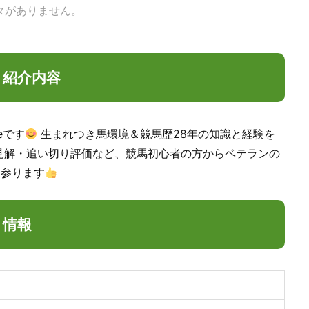
タがありません。
ト紹介内容
eです
生まれつき馬環境＆競馬歴28年の知識と経験を
見解・追い切り評価など、競馬初心者の方からベテランの
て参ります
ト情報