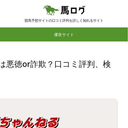
競馬予想サイトの口コミ評判を詳しく知れるサイト
優良サイト
は悪徳or詐欺？口コミ評判、検