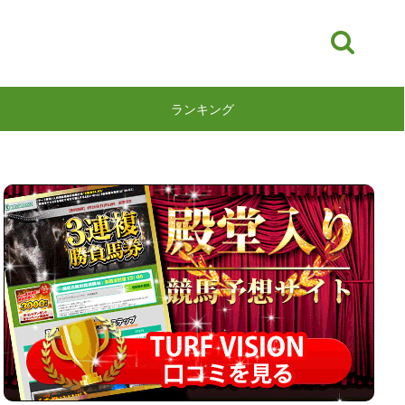
ランキング