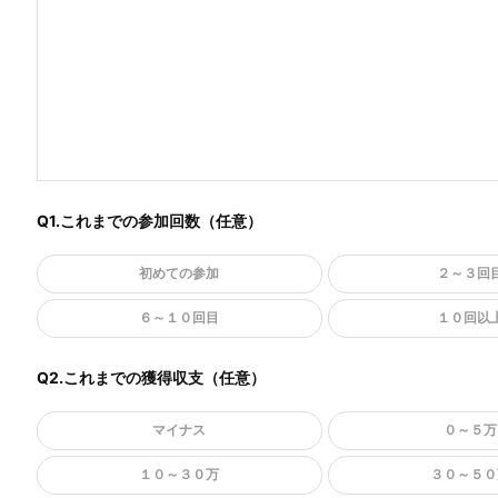
Q1.これまでの参加回数（任意）
初めての参加
２～３回
６～１０回目
１０回以
Q2.これまでの獲得収支（任意）
マイナス
０～５万
１０～３０万
３０～５０