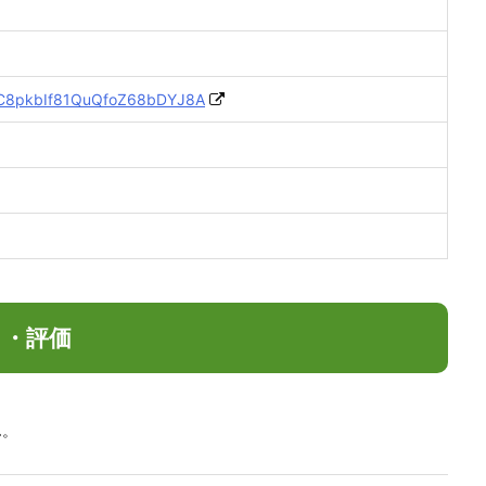
/UC8pkbIf81QuQfoZ68bDYJ8A
ミ・評価
ん。