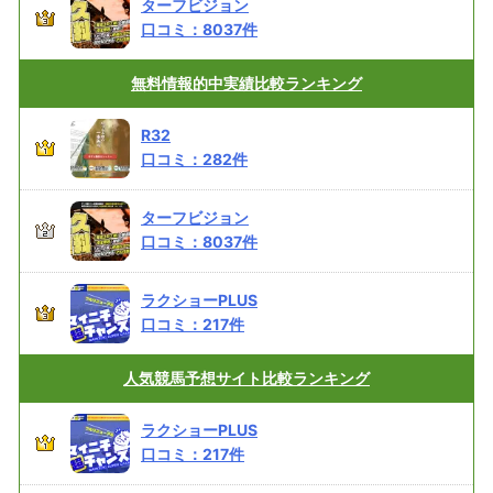
ターフビジョン
口コミ：
8037
件
無料情報的中実績
比較ランキング
R32
口コミ：
282
件
ターフビジョン
口コミ：
8037
件
ラクショーPLUS
口コミ：
217
件
人気競馬予想サイト
比較ランキング
ラクショーPLUS
口コミ：
217
件