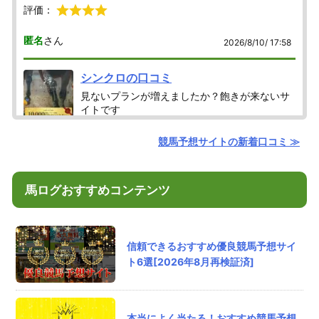
評価：
匿名
さん
2026/8/10/ 17:58
シンクロの口コミ
見ないプランが増えましたか？飽きが来ないサ
イトです
評価：
競馬予想サイトの新着口コミ ≫
匿名
さん
2026/8/10/ 16:12
馬ログおすすめコンテンツ
うまジェネの口コミ
今まで他のサイトの指数使ったけどうまジェネ
に乗り換えた
こっちのが回収率が高かった
信頼できるおすすめ優良競馬予想サイ
ト6選[2026年8月再検証済]
評価：
おじい
さん
2026/8/10/ 15:56
本当によく当たる！おすすめ競馬予想