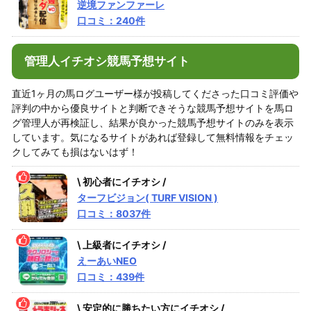
逆境ファンファーレ
口コミ：240件
管理人イチオシ競馬予想サイト
直近1ヶ月の馬ログユーザー様が投稿してくださった口コミ評価や
評判の中から優良サイトと判断できそうな競馬予想サイトを馬ロ
グ管理人が再検証し、結果が良かった競馬予想サイトのみを表示
しています。気になるサイトがあれば登録して無料情報をチェッ
クしてみても損はないはず！
\ 初心者にイチオシ /
ターフビジョン( TURF VISION )
口コミ：8037件
\ 上級者にイチオシ /
えーあいNEO
口コミ：439件
\ 安定的に勝ちたい方にイチオシ /