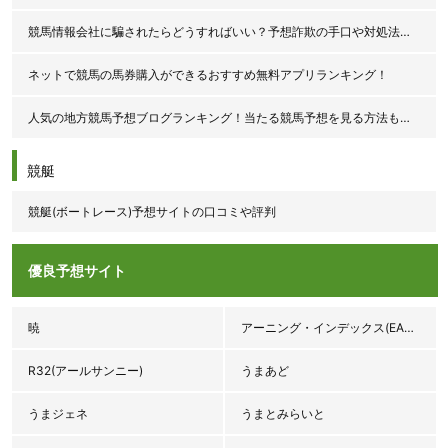
競馬情報会社に騙されたらどうすればいい？予想詐欺の手口や対処法を解説！
ネットで競馬の馬券購入ができるおすすめ無料アプリランキング！
人気の地方競馬予想ブログランキング！当たる競馬予想を見る方法も紹介！
競艇
競艇(ボートレース)予想サイトの口コミや評判
優良予想サイト
暁
アーニング・インデックス(EARNINGS INDEX♯3.92)
R32(アールサンニー)
うまあど
うまジェネ
うまとみらいと