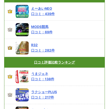
えーあいNEO
口コミ：
439
件
MODS競馬
口コミ：
69
件
R32
口コミ：
282
件
口コミ評価
比較ランキング
うまジェネ
口コミ：
138
件
ラクショーPLUS
口コミ：
217
件