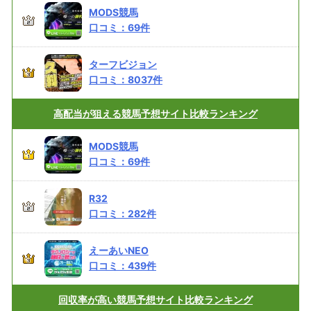
MODS競馬
口コミ：
69
件
ターフビジョン
口コミ：
8037
件
高配当が狙える
競馬予想サイト比較ランキング
MODS競馬
口コミ：
69
件
R32
口コミ：
282
件
えーあいNEO
口コミ：
439
件
回収率が高い
競馬予想サイト比較ランキング