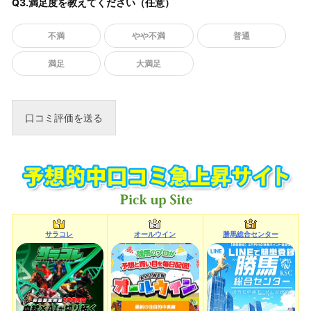
Q3.満足度を教えてください（任意）
不満
やや不満
普通
満足
大満足
サラコレ
オールウイン
勝馬総合センター