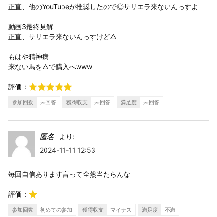
正直、他のYouTubeが推奨したので◎サリエラ来ないんっすよ
動画3最終見解
正直、サリエラ来ないんっすけど△
もはや精神病
来ない馬を△で購入へwww
評価：
参加回数
未回答
獲得収支
未回答
満足度
未回答
匿名
より:
2024-11-11 12:53
毎回自信あります言って全然当たらんな
評価：
参加回数
初めての参加
獲得収支
マイナス
満足度
不満