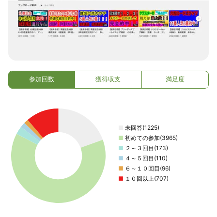
参加回数
獲得収支
満足度
■
未回答(1225)
■
初めての参加(3965)
■
２～３回目(173)
■
４～５回目(110)
■
６～１０回目(96)
■
１０回以上(707)