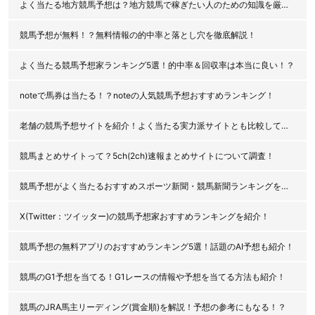
よく当たる地方競馬予想は？地方競馬で稼ぎたい人のための知識を厳選公開！
競馬予想が無料！？無料情報の的中率と落とし穴を徹底解説！
よく当たる競馬予想家ランキング5選！的中率＆回収率は本当に良い！？
noteで馬券は当たる！？noteの人気競馬予想おすすめランキング！
老舗の競馬予想サイトを紹介！よく当たる実力派サイトとも比較してみた！
競馬まとめサイトって？5ch(2ch)速報まとめサイトについて調査！
競馬予想がよく当たるおすすめスポーツ新聞・競馬新聞ランキングを紹介！
X(Twitter：ツイッター)の競馬予想家おすすめランキングを紹介！
競馬予想の無料アプリのおすすめランキング5選！話題のAI予想も紹介！
競馬のG1予想を当てる！G1レースの情報や予想を当てる方法も紹介！
競馬のJRA馬主リーディング(賞金順)を解説！予想の参考にもなる！？