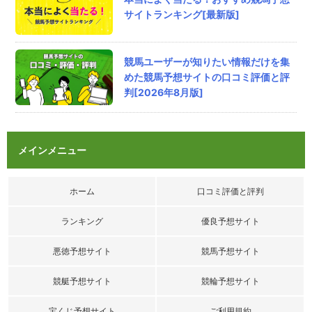
ターフビジョン( TURF VISION )の口コミ
サイトランキング[最新版]
ターフビジョンは詰まる所平日の地方競馬ジャ
ーナルが一番稼げてる気がする
競馬ユーザーが知りたい情報だけを集
評価：
めた競馬予想サイトの口コミ評価と評
判[2026年8月版]
匿名
さん
2026/8/10/ 12:41
テキラボの口コミ
はいはいまたカタカナ4文字サイトｗ
メインメニュー
もうややこしいからやめてｗ
評価：
ホーム
口コミ評価と評判
ランキング
優良予想サイト
悪徳予想サイト
競馬予想サイト
競艇予想サイト
競輪予想サイト
宝くじ予想サイト
ご利用規約