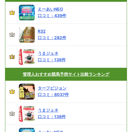
えーあいNEO
口コミ：
439
件
R32
口コミ：
282
件
うまジェネ
口コミ：
138
件
管理人おすすめ
競馬予想サイト比較ランキング
ターフビジョン
口コミ：
8037
件
うまジェネ
口コミ：
138
件