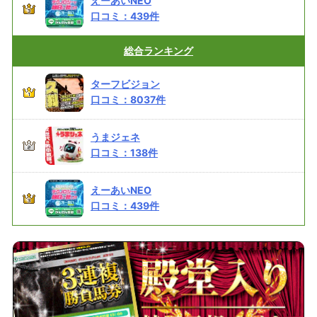
えーあいNEO
口コミ：
439
件
総合
ランキング
ターフビジョン
口コミ：
8037
件
うまジェネ
口コミ：
138
件
えーあいNEO
口コミ：
439
件