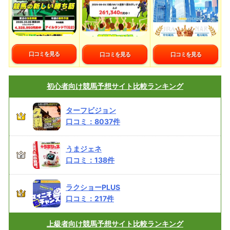
口コミを見る
口コミを見る
口コミを見る
初心者向け
競馬予想サイト比較ランキング
ターフビジョン
口コミ：
8037
件
うまジェネ
口コミ：
138
件
ラクショーPLUS
口コミ：
217
件
上級者向け
競馬予想サイト比較ランキング