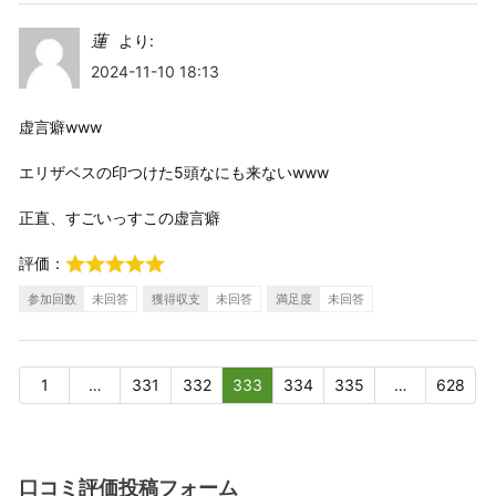
蓮
より:
2024-11-10 18:13
虚言癖www
エリザベスの印つけた5頭なにも来ないwww
正直、すごいっすこの虚言癖
評価：
参加回数
未回答
獲得収支
未回答
満足度
未回答
1
…
331
332
333
334
335
…
628
口コミ評価投稿フォーム