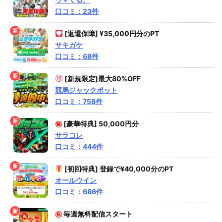
口コミ：23件
[返還保障] ¥35,000円分のPT
サキガケ
口コミ：68件
[新規限定]最大80%OFF
競馬ジャックポット
口コミ：758件
㊙
[豪華特典] 50,000円分
サラコレ
口コミ：444件
[初回特典] 登録で¥40,000分のPT
オールウイン
口コミ：686件
㊗
毎週無料配信スタート