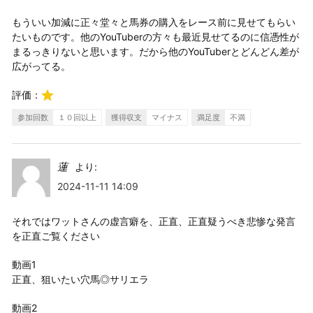
もういい加減に正々堂々と馬券の購入をレース前に見せてもらい
たいものです。他のYouTuberの方々も最近見せてるのに信憑性が
まるっきりないと思います。だから他のYouTuberとどんどん差が
広がってる。
評価：
参加回数
１０回以上
獲得収支
マイナス
満足度
不満
蓮
より:
2024-11-11 14:09
それではワットさんの虚言癖を、正直、正直疑うべき悲惨な発言
を正直ご覧ください
動画1
正直、狙いたい穴馬◎サリエラ
動画2