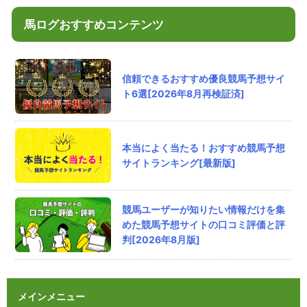
匿名
さん
2026/8/6/ 12:29
馬ログおすすめコンテンツ
ラクショーPLUSの口コミ
ラクショーplusは情報精度をウリにしているだ
けあって的確な読みには毎度うならされます。
信頼できるおすすめ優良競馬予想サイ
ト6選[2026年8月再検証済]
評価：
匿名
さん
2026/8/6/ 10:46
本当によく当たる！おすすめ競馬予想
サラコレの口コミ
サイトランキング[最新版]
極上トライアルパックがハマるかどうかでサラ
コレの評価が決まるみたいですね
私も運良くトライアルパックで30万くらい頂い
競馬ユーザーが知りたい情報だけを集
た組です
めた競馬予想サイトの口コミ評価と評
評価：
判[2026年8月版]
匿名
さん
2026/8/6/ 10:19
メインメニュー
ワットの競馬チャンネルの口コミ