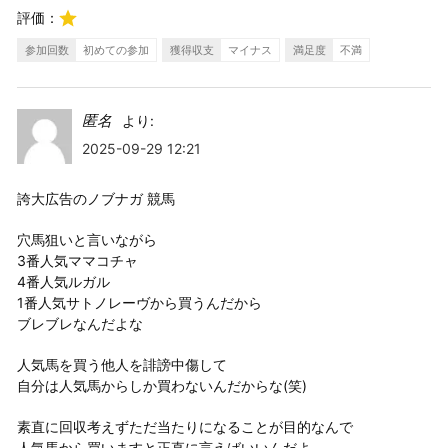
評価：
参加回数
初めての参加
獲得収支
マイナス
満足度
不満
匿名
より:
2025-09-29 12:21
誇大広告のノブナガ 競馬
穴馬狙いと言いながら
3番人気ママコチャ
4番人気ルガル
1番人気サトノレーヴから買うんだから
ブレブレなんだよな
人気馬を買う他人を誹謗中傷して
自分は人気馬からしか買わないんだからな(笑)
素直に回収考えずただ当たりになることが目的なんで
人気馬から買いますと正直に言えばいいんだよ