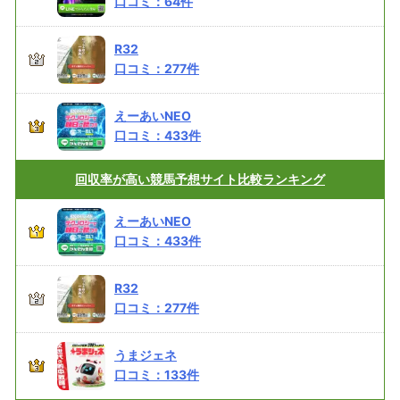
口コミ：
64
件
R32
口コミ：
277
件
えーあいNEO
口コミ：
433
件
回収率が高い
競馬予想サイト比較ランキング
えーあいNEO
口コミ：
433
件
R32
口コミ：
277
件
うまジェネ
口コミ：
133
件