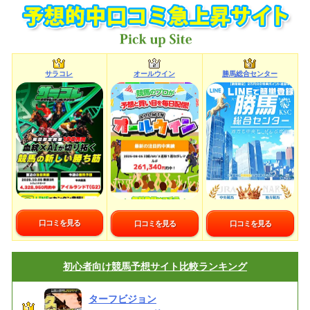
サラコレ
オールウイン
勝馬総合センター
口コミを見る
口コミを見る
口コミを見る
初心者向け
競馬予想サイト比較ランキング
ターフビジョン