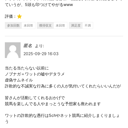
ていうが、5頭も印つけてやがるwww
評価：
参加回数
未回答
獲得収支
未回答
満足度
不満
匿名
より:
2025-09-29 16:03
当たる当たらない以前に
ノブナガ＝ワットの嘘やデタラメ
虚偽サムネイル
詐欺的な不誠実な行為に多くの人が気付いてくれたらいいんだが
皆さんが活動してくれるおかげで
競馬を楽しんでる人やまっとうな予想家も救われます
ワットの詐欺的な愚行は5chやネット競馬に紹介しまくりましょ
う