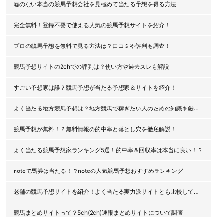
嘘のない本当の競馬予想会社を見極めて当たる予想を得る方法
完全無料！登録不要で使える人気の競馬予想サイトを紹介！
プロの競馬予想を無料で見る方法は？口コミや評判も調査！
競馬予想サイトの2chでの評判は？使い方や過去スレも解説
すごい予想家は誰？競馬予想が当たる予想家＆サイトを紹介！
よく当たる地方競馬予想は？地方競馬で稼ぎたい人のための知識を厳選公開！
競馬予想が無料！？無料情報の的中率と落とし穴を徹底解説！
よく当たる競馬予想家ランキング5選！的中率＆回収率は本当に良い！？
noteで馬券は当たる！？noteの人気競馬予想おすすめランキング！
老舗の競馬予想サイトを紹介！よく当たる実力派サイトとも比較してみた！
競馬まとめサイトって？5ch(2ch)速報まとめサイトについて調査！