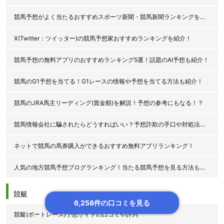
競馬予想がよく当たるおすすめスポーツ新聞・競馬新聞ランキングを紹介！
X(Twitter：ツイッター)の競馬予想家おすすめランキングを紹介！
競馬予想の無料アプリのおすすめランキング5選！話題のAI予想も紹介！
競馬のG1予想を当てる！G1レースの情報や予想を当てる方法も紹介！
競馬のJRA馬主リーディング(賞金順)を解説！予想の参考にもなる！？
競馬情報会社に騙されたらどうすればいい？予想詐欺の手口や対処法を解説！
ネットで競馬の馬券購入ができるおすすめ無料アプリランキング！
人気の地方競馬予想ブログランキング！当たる競馬予想を見る方法も紹介！
競艇
6,258件の口コミを見る
競艇(ボートレース)予想サイトの口コミや評判