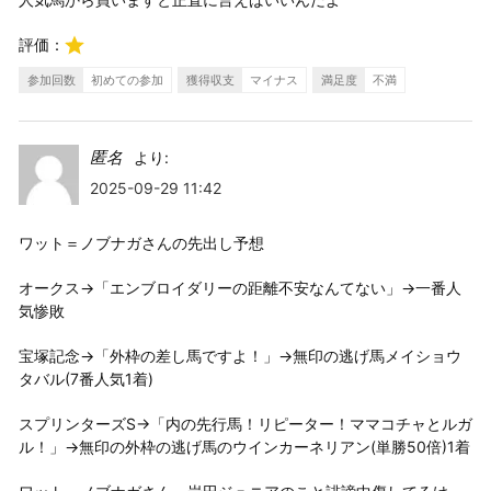
評価：
参加回数
初めての参加
獲得収支
マイナス
満足度
不満
匿名
より:
2025-09-29 11:42
ワット＝ノブナガさんの先出し予想
オークス→「エンブロイダリーの距離不安なんてない」→一番人
気惨敗
宝塚記念→「外枠の差し馬ですよ！」→無印の逃げ馬メイショウ
タバル(7番人気1着)
スプリンターズS→「内の先行馬！リピーター！ママコチャとルガ
ル！」→無印の外枠の逃げ馬のウインカーネリアン(単勝50倍)1着