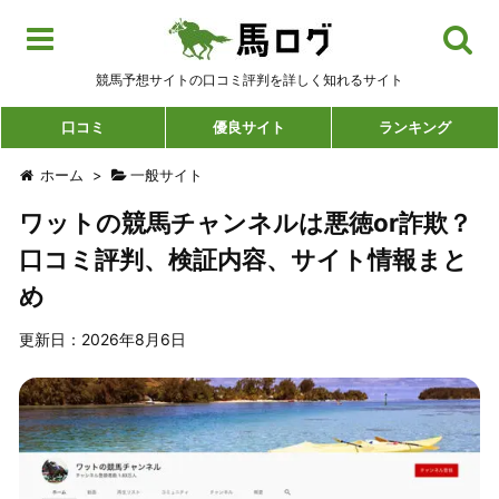
競馬予想サイトの口コミ評判を詳しく知れるサイト
口コミ
優良サイト
ランキング
ホーム
>
一般サイト
ワットの競馬チャンネルは悪徳or詐欺？
口コミ評判、検証内容、サイト情報まと
め
更新日：2026年8月6日