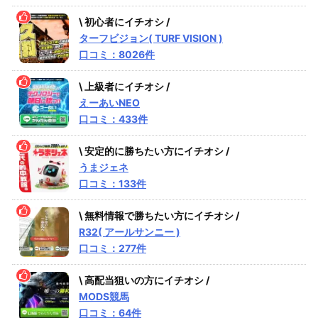
\ 初心者にイチオシ /
ターフビジョン( TURF VISION )
口コミ：8026件
\ 上級者にイチオシ /
えーあいNEO
口コミ：433件
\ 安定的に勝ちたい方にイチオシ /
うまジェネ
口コミ：133件
\ 無料情報で勝ちたい方にイチオシ /
R32( アールサンニー )
口コミ：277件
\ 高配当狙いの方にイチオシ /
MODS競馬
口コミ：64件