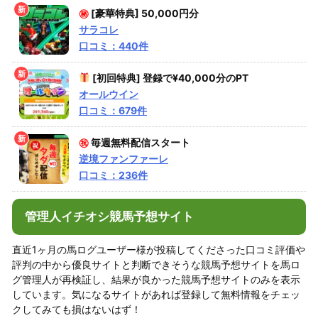
㊙
[豪華特典] 50,000円分
サラコレ
口コミ：440件
[初回特典] 登録で¥40,000分のPT
オールウイン
口コミ：679件
㊗
毎週無料配信スタート
逆境ファンファーレ
口コミ：236件
管理人イチオシ競馬予想サイト
直近1ヶ月の馬ログユーザー様が投稿してくださった口コミ評価や
評判の中から優良サイトと判断できそうな競馬予想サイトを馬ロ
グ管理人が再検証し、結果が良かった競馬予想サイトのみを表示
しています。気になるサイトがあれば登録して無料情報をチェッ
クしてみても損はないはず！