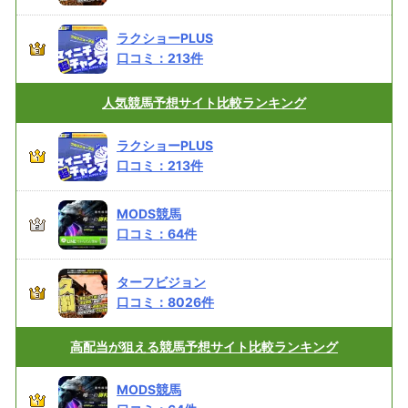
ラクショーPLUS
口コミ：
213
件
人気競馬予想サイト
比較ランキング
ラクショーPLUS
口コミ：
213
件
MODS競馬
口コミ：
64
件
ターフビジョン
口コミ：
8026
件
高配当が狙える
競馬予想サイト比較ランキング
MODS競馬