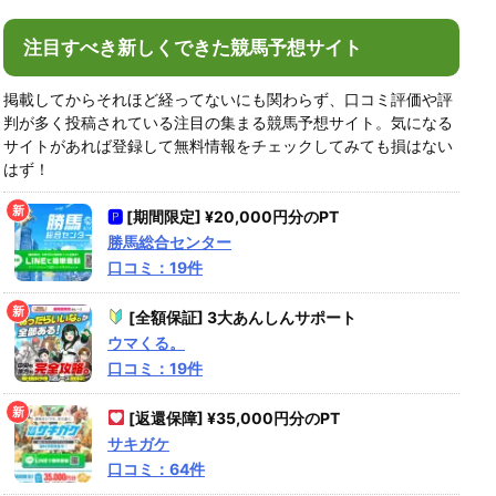
注目すべき新しくできた競馬予想サイト
掲載してからそれほど経ってないにも関わらず、口コミ評価や評
判が多く投稿されている注目の集まる競馬予想サイト。気になる
サイトがあれば登録して無料情報をチェックしてみても損はない
はず！
🅿
[期間限定] ¥20,000円分のPT
勝馬総合センター
口コミ：19件
[全額保証] 3大あんしんサポート
ウマくる。
口コミ：19件
[返還保障] ¥35,000円分のPT
サキガケ
口コミ：64件