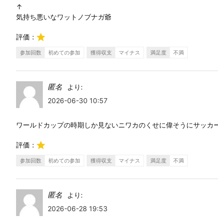
↑
気持ち悪いなワットノブナガ爺
評価：
参加回数
初めての参加
獲得収支
マイナス
満足度
不満
匿名
より:
2026-06-30 10:57
ワールドカップの時期しか見ないニワカのくせに偉そうにサッカ
評価：
参加回数
初めての参加
獲得収支
マイナス
満足度
不満
匿名
より:
2026-06-28 19:53