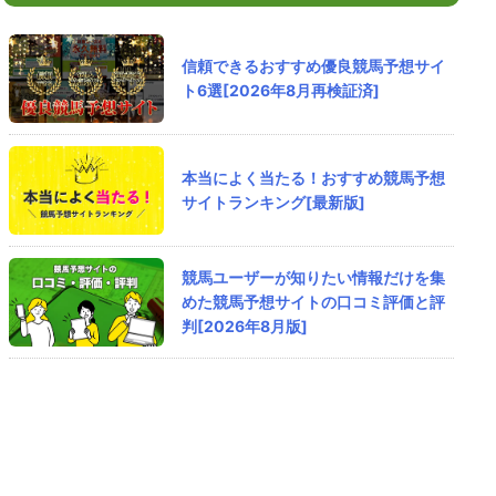
評価：
匿名
さん
2026/8/7/ 22:26
信頼できるおすすめ優良競馬予想サイ
ト6選[2026年8月再検証済]
ジャックポット（KEIBA JACKPOT）
の口コミ
的中実践ラボで川崎6Rの3連単214.1倍的
本当によく当たる！おすすめ競馬予想
中。3単と3複合わせて17万超えの払戻しだ
サイトランキング[最新版]
し、安定して稼がせてくれる。
評価：
競馬ユーザーが知りたい情報だけを集
めた競馬予想サイトの口コミ評価と評
判[2026年8月版]