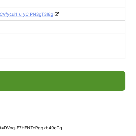
UCVfycui1_u_yC_PN3gT3I8g
6&t=DVnq-E7HENTcRgqzb49cCg