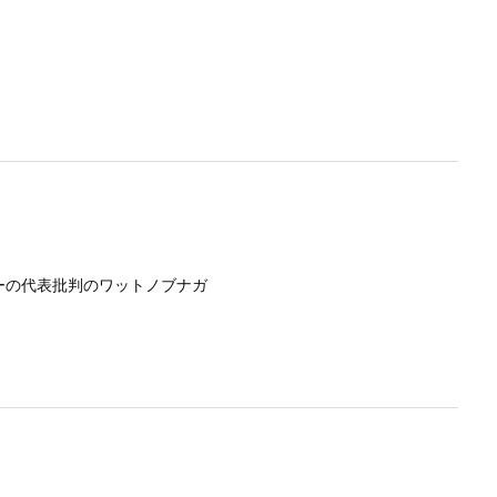
ーの代表批判のワットノブナガ