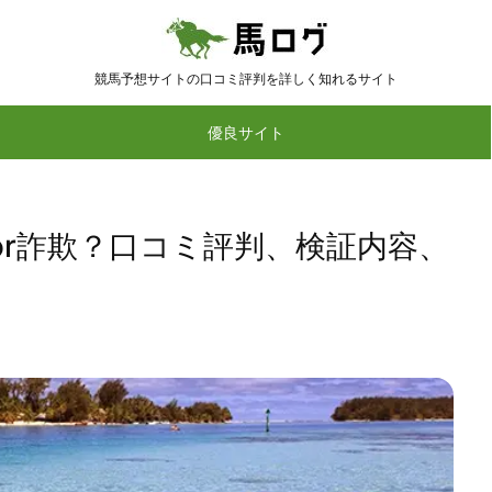
競馬予想サイトの口コミ評判を詳しく知れるサイト
優良サイト
r詐欺？口コミ評判、検証内容、