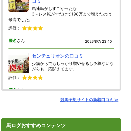
コミ
馬連転がしすごかったな
3－レス転がすだけで198万まで増えたのは
最高でした。
評価：
匿名
さん
2026/8/7/ 23:40
センチュリオンの口コミ
少額からでもしっかり増やせるし予算ないな
がらも一応闘えてます。
評価：
匿名
さん
2026/8/7/ 22:36
競馬予想サイトの新着口コミ ≫
競馬裏街道の口コミ
速攻100万円回収で名古屋2Rと3Rサクッと
連勝！少額からコツコツ資金増やせるのがあ
りがたい。
馬ログおすすめコンテンツ