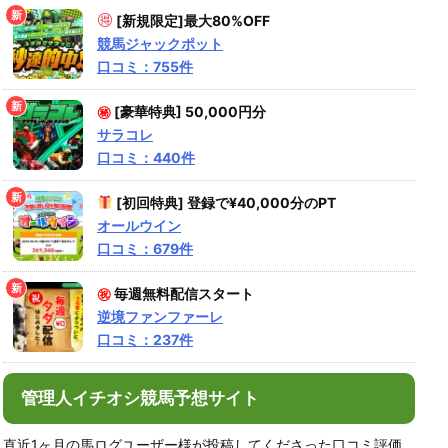
[新規限定]最大80%OFF
競馬ジャックポット
口コミ：755件
㊙
[豪華特典] 50,000円分
サラコレ
口コミ：440件
[初回特典] 登録で¥40,000分のPT
オールウイン
口コミ：679件
㊗
毎週無料配信スタート
逆境ファンファーレ
口コミ：237件
管理人イチオシ競馬予想サイト
直近1ヶ月の馬ログユーザー様が投稿してくださった口コミ評価