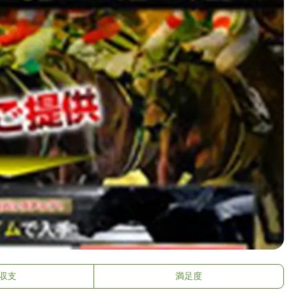
収支
満足度