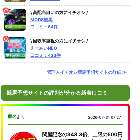
\ 高配当狙いの方にイチオシ /
MODS競馬
口コミ：64件
\ 回収率重視の方にイチオシ /
えーあいNEO
口コミ：433件
管理人イチオシ競馬予想サイトの詳細 ≫
競馬予想サイトの評判が分かる新着口コミ
匿名
より
2026-07-31 07:27
関屋記念の348.3倍、上限の500円