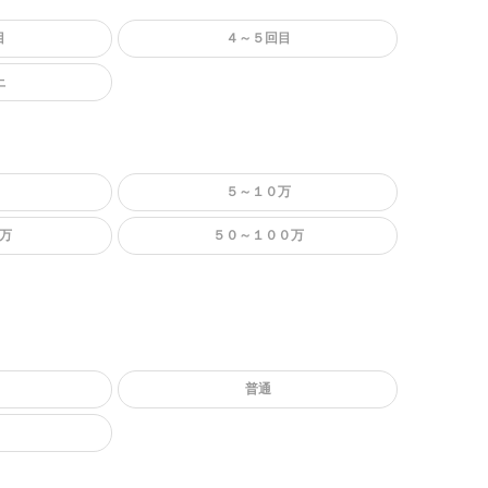
目
４～５回目
上
５～１０万
万
５０～１００万
普通