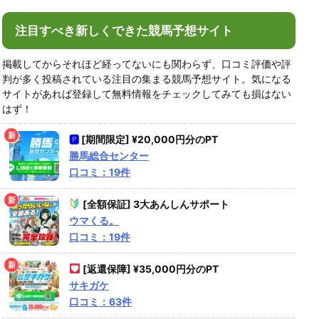
注目すべき新しくできた競馬予想サイト
掲載してからそれほど経ってないにも関わらず、口コミ評価や評
判が多く投稿されている注目の集まる競馬予想サイト。気になる
サイトがあれば登録して無料情報をチェックしてみても損はない
はず！
🅿
[期間限定] ¥20,000円分のPT
勝馬総合センター
口コミ：19件
[全額保証] 3大あんしんサポート
ウマくる。
口コミ：19件
[返還保障] ¥35,000円分のPT
サキガケ
口コミ：63件