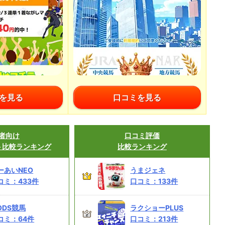
を見る
口コミを見る
者向け
口コミ評価
ト比較ランキング
比較ランキング
ーあいNEO
うまジェネ
コミ：
433
件
口コミ：
133
件
ODS競馬
ラクショーPLUS
コミ：
64
件
口コミ：
213
件