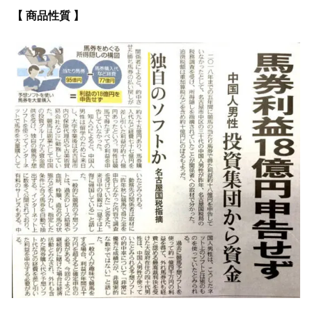
【 商品性質 】