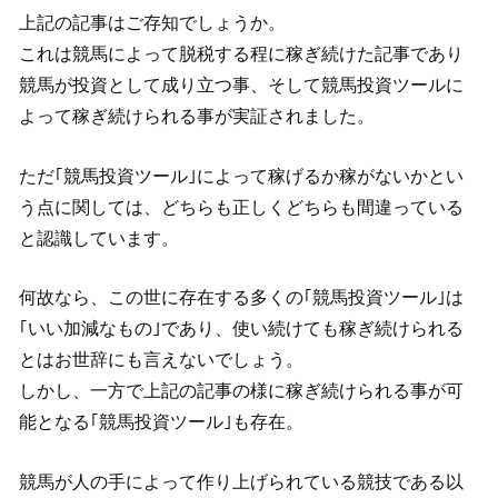
上記の記事はご存知でしょうか。
これは競馬によって脱税する程に稼ぎ続けた記事であり
競馬が投資として成り立つ事、そして競馬投資ツールに
よって稼ぎ続けられる事が実証されました。
ただ｢競馬投資ツール｣によって稼げるか稼がないかとい
う点に関しては、どちらも正しくどちらも間違っている
と認識しています。
何故なら、この世に存在する多くの｢競馬投資ツール｣は
｢いい加減なもの｣であり、使い続けても稼ぎ続けられる
とはお世辞にも言えないでしょう。
しかし、一方で上記の記事の様に稼ぎ続けられる事が可
能となる｢競馬投資ツール｣も存在。
競馬が人の手によって作り上げられている競技である以