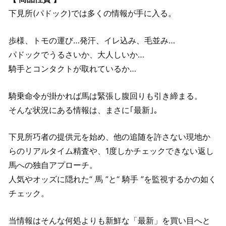
下見所(パドック)では多くの情報が手に入る。
歩様、トモの運び…発汗、イレ込み、毛並み…
パドックでうるさいか、大人しいか…
騎手とコンタクトが取れているか…
騎乗命令が掛かれば馬は緊張し腹回りも引き締まる。
そんな状況にある情報は、まさに｢最新｣。
下見所巧者の提供元を始め、他の追随を許さない現地か
らのリアルタイム精査や、1度しかチェックできない返し
馬への独自アプローチ。
人気やオッズに隠れた“ 馬 ”と“ 騎手 ”を監視するかの如く
チェック。
当情報はそんな何処よりも新鮮な「最新」を買い目へと