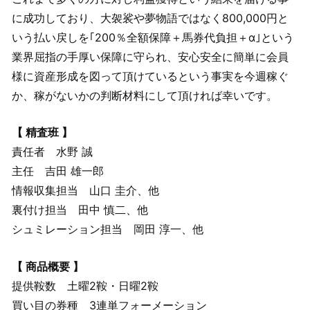
に成功しており、大袈裟や夢物語ではなく800,000円と
いう払い戻しを｢200％全額保障＋馬券代負担＋α｣という
業界屈指の手厚い保障に守られ、安心安全に簡単に会員
様に資産形成を図って頂けているという事実を今週稼ぐ
か、稼がないかの判断材料にして頂ければ幸いです。
【 精査班 】
責任者 水野 誠
主任 吉田 雄一郎
情報収集担当 山口 圭介、他
裏付け担当 田中 慎二、他
シュミレーション担当 岡田 淳一、他
【 商品概要 】
提供鞍数 土曜2鞍・日曜2鞍
買い目の券種 3連単フォーメーション