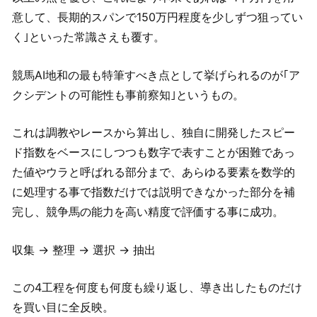
意して、長期的スパンで150万円程度を少しずつ狙ってい
く｣といった常識さえも覆す。
競馬AI地和の最も特筆すべき点として挙げられるのが｢ア
クシデントの可能性も事前察知｣というもの。
これは調教やレースから算出し、独自に開発したスピー
ド指数をベースにしつつも数字で表すことが困難であっ
た値やウラと呼ばれる部分まで、あらゆる要素を数学的
に処理する事で指数だけでは説明できなかった部分を補
完し、競争馬の能力を高い精度で評価する事に成功。
収集 → 整理 → 選択 → 抽出
この4工程を何度も何度も繰り返し、導き出したものだけ
を買い目に全反映。