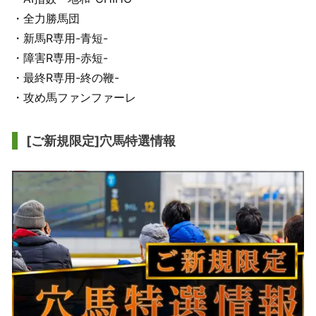
・全力勝馬団
・新馬R専用-青短-
・障害R専用-赤短-
・最終R専用-終の鞭-
・攻め馬ファンファーレ
[ご新規限定]穴馬特選情報