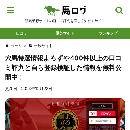
競馬予想サイトの口コミ評判を詳しく知れるサイト
口コミ
優良サイト
ランキング
ホーム
>
一般サイト
穴馬特選情報よろずや400件以上の口コ
ミ評判と自ら登録検証した情報を無料公
開中！
更新日：2023年12月22日