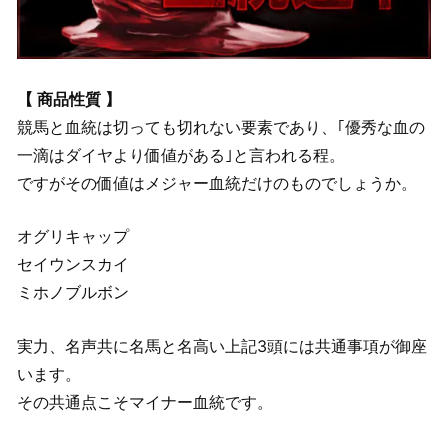
【 商品性質 】
競馬と血統は切っても切れない要素であり、｢優秀な血の
一滴はダイヤより価値がある｣と言われる程。
ですがその価値はメジャー血統だけのものでしょうか。
オグリキャップ
セイウンスカイ
ミホノブルボン
実力、名声共に名馬と名高い上記3頭には共通事項が御座
います。
その共通点こそマイナー血統です。