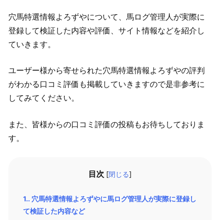
穴馬特選情報よろずやについて、馬ログ管理人が実際に
登録して検証した内容や評価、サイト情報などを紹介し
ていきます。
ユーザー様から寄せられた穴馬特選情報よろずやの評判
がわかる口コミ評価も掲載していきますので是非参考に
してみてください。
また、皆様からの口コミ評価の投稿もお待ちしておりま
す。
目次
[
閉じる
]
1.
穴馬特選情報よろずやに馬ログ管理人が実際に登録し
て検証した内容など