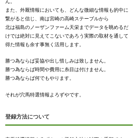
ん。
また、外厩情報においても、どんな微細な情報も的中に
繋がると信じ、南は宮崎の高崎ステーブルから
北は福島のノーザンファーム天栄までデータを眺めるだ
けでは絶対に見えてこないであろう実際の取材を通して
得た情報も余す事無く活用します。
勝つ為ならば妥協や出し惜しみは致しません。
勝つ為ならば時間や費用に糸目は付けません。
勝つ為ならば何でもやります。
それが穴馬特選情報よろずやです。
登録方法について