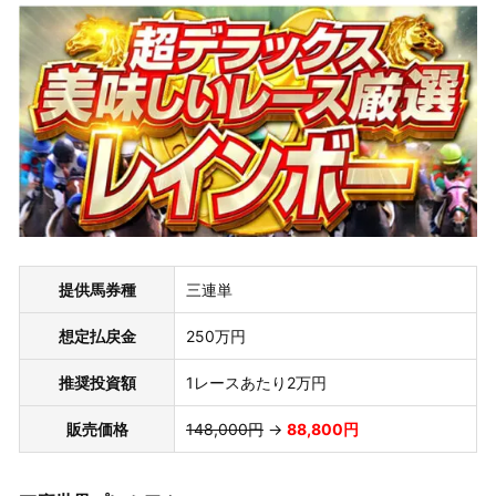
提供馬券種
三連単
想定払戻金
250万円
推奨投資額
1レースあたり2万円
販売価格
148,000円
→
88,800円