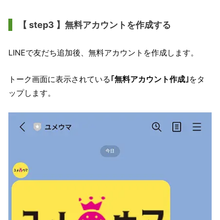
【 step3 】無料アカウントを作成する
LINEで友だち追加後、無料アカウントを作成します。
トーク画面に表示されている
｢無料アカウント作成｣
をタ
ップします。