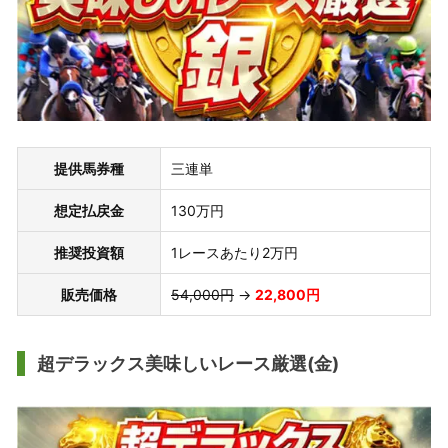
提供馬券種
三連単
想定払戻金
130万円
推奨投資額
1レースあたり2万円
販売価格
54,000円
→
22,800円
超デラックス美味しいレース厳選(金)