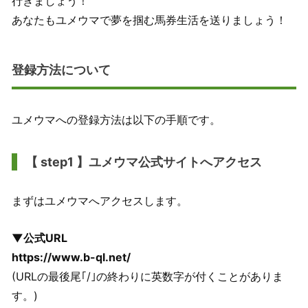
行きましょう！
あなたもユメウマで夢を掴む馬券生活を送りましょう！
登録方法について
ユメウマへの登録方法は以下の手順です。
【 step1 】ユメウマ公式サイトへアクセス
まずはユメウマへアクセスします。
▼公式URL
https://www.b-ql.net/
(URLの最後尾｢/｣の終わりに英数字が付くことがありま
す。)