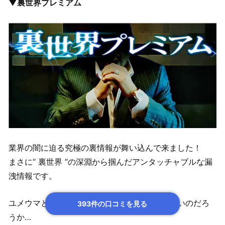
▼裏世界プレミアム
業界の闇に迫る究極の裏情報が舞い込んで来ました！
まさに“ 裏世界 ”の深淵から掴んだアンタッチャブルな漏
洩情報です。
ユメウマとしても、この様な情報を公開していいのだろ
393件の口コミを見る
うか…