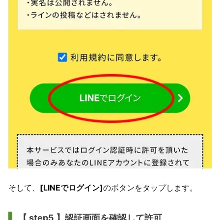
そして、
[LINEでログイン]
のボタンをタップします。
【 step5 】認証画面を確認して許可