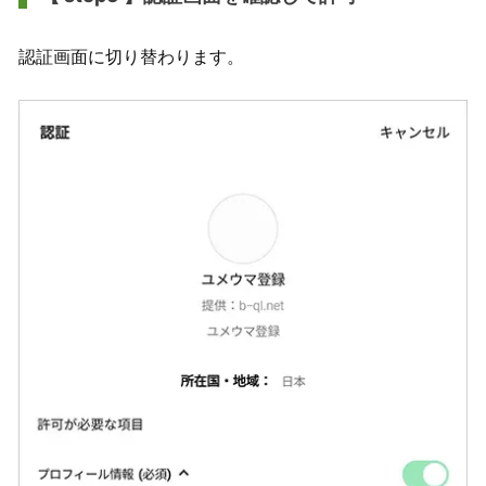
認証画面に切り替わります。