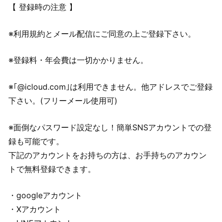
【 登録時の注意 】
※利用規約とメール配信にご同意の上ご登録下さい。
※登録料・年会費は一切かかりません。
※｢@icloud.com｣は利用できません。他アドレスでご登録
下さい。(フリーメール使用可)
※面倒なパスワード設定なし！簡単SNSアカウントでの登
録も可能です。
下記のアカウントをお持ちの方は、お手持ちのアカウン
トで無料登録できます。
・googleアカウント
・Xアカウント