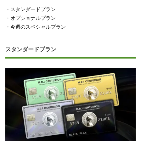
・スタンダードプラン
・オプショナルプラン
・今週のスペシャルプラン
スタンダードプラン