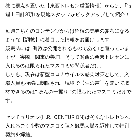
教に視点を置いた【東西トレセン厳選情報】からは、｢毎
週土日計3頭｣を現地スタッフがピックアップして紹介！
毎週こちらのコンテンツからは皆様の馬券の参考になる
ような【調教】に着目した情報をお届けします。
競馬法には｢調教は公開されるものである｣と謳っていま
すが、実際、関東の美浦、そして関西の栗東トレセンに
入れるのは限られたマスコミや関係者だけ。
しかも、現在は新型コロナウイルス感染対策として、入
場人員も極端に制限され、現場で【生の声】を聞いて取
材できるのは“ ほんの一握り ”の限られたマスコミだけで
す。
センチュリオン(H.R.I CENTURION)はそんなトレセンへ
入れるごく少数のマスコミ陣と競馬人脈を駆使して特別
契約を締結。