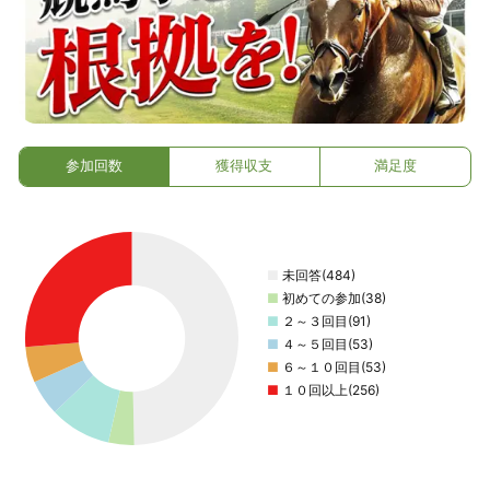
参加回数
獲得収支
満足度
■
未回答(484)
■
初めての参加(38)
■
２～３回目(91)
■
４～５回目(53)
■
６～１０回目(53)
■
１０回以上(256)