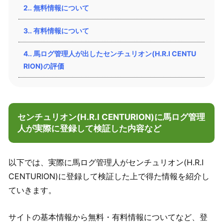
2.
無料情報について
3.
有料情報について
4.
馬ログ管理人が出したセンチュリオン(H.R.I CENTU
RION)の評価
センチュリオン(H.R.I CENTURION)に馬ログ管理
人が実際に登録して検証した内容など
以下では、実際に馬ログ管理人がセンチュリオン(H.R.I
CENTURION)に登録して検証した上で得た情報を紹介し
ていきます。
サイトの基本情報から無料・有料情報についてなど、登