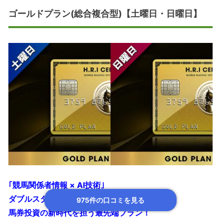
ゴールドプラン(総合複合型)【土曜日・日曜日】
｢競馬関係者情報 × AI技術｣
ダブルスタンダードを採用！
975件の口コミを見る
馬券投資の新時代を担う最先端プラン！