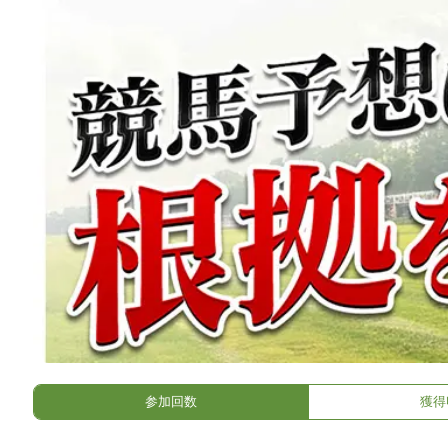
参加回数
獲得