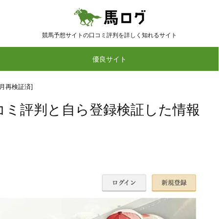
競馬予想サイトの口コミ評判を詳しく知れるサイト
優良サイト
月再検証済]
コミ評判と自ら登録検証した情報