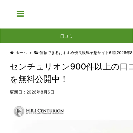
口コミ
ホーム
>
信頼できるおすすめ優良競馬予想サイト6選[2026年8
センチュリオン900件以上の口
を無料公開中！
更新日：2026年8月6日