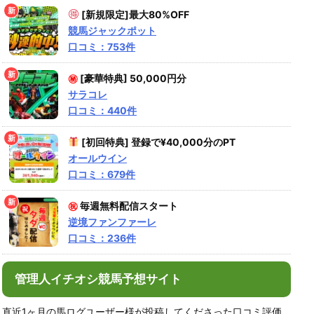
[新規限定]最大80%OFF
競馬ジャックポット
口コミ：753件
㊙
[豪華特典] 50,000円分
サラコレ
口コミ：440件
[初回特典] 登録で¥40,000分のPT
オールウイン
口コミ：679件
㊗
毎週無料配信スタート
逆境ファンファーレ
口コミ：236件
管理人イチオシ競馬予想サイト
直近1ヶ月の馬ログユーザー様が投稿してくださった口コミ評価