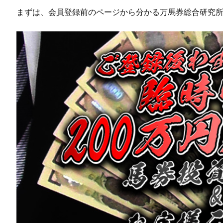
まずは、会員登録前のページから分かる万馬券総合研究