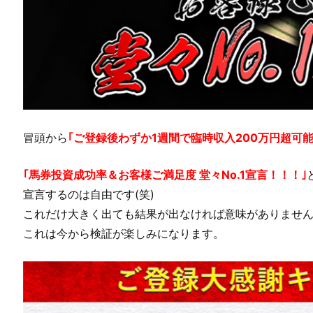
冒頭から
｢ご登録後わずか1週間で臨時収入200万円超可能
｢馬券投資成功率＆お客様ご満足度 堂々No.1宣言！！！｣
宣言するのは自由です(笑)
これだけ大きく出ても結果が出なければ意味がありませ
これは今から検証が楽しみになります。