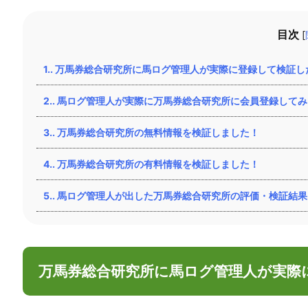
目次
[
1.
万馬券総合研究所に馬ログ管理人が実際に登録して検証し
2.
馬ログ管理人が実際に万馬券総合研究所に会員登録してみ
3.
万馬券総合研究所の無料情報を検証しました！
4.
万馬券総合研究所の有料情報を検証しました！
5.
馬ログ管理人が出した万馬券総合研究所の評価・検証結果
万馬券総合研究所に馬ログ管理人が実際