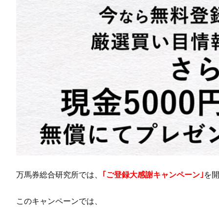
万馬券総合研究所では、
｢ご登録大感謝キャンペーン｣
を
このキャンペーンでは、