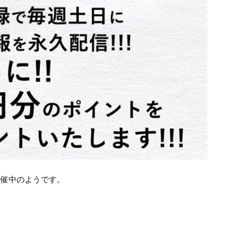
開催中のようです。