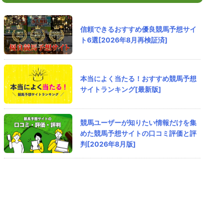
ら安心して続けられます！
評価：
信頼できるおすすめ優良競馬予想サイ
ト6選[2026年8月再検証済]
匿名
さん
2026/8/6/ 21:03
シンクロの口コミ
本当によく当たる！おすすめ競馬予想
コンチネンタルの買い目見た時は正直少し攻
めてるなと思ったけど、結果見たら納得だっ
サイトランキング[最新版]
た。必要なところだけ押さえてる感じがする
しなにより3連単933.2倍は嬉しいね！9点勝負で取れて
るところが良いと思う
競馬ユーザーが知りたい情報だけを集
評価：
めた競馬予想サイトの口コミ評価と評
判[2026年8月版]