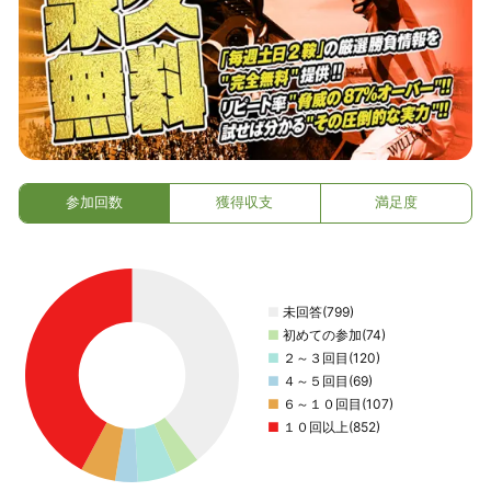
参加回数
獲得収支
満足度
■
未回答(799)
■
初めての参加(74)
■
２～３回目(120)
■
４～５回目(69)
■
６～１０回目(107)
■
１０回以上(852)