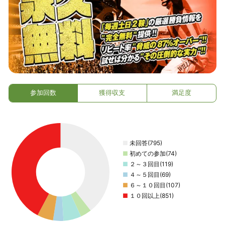
参加回数
獲得収支
満足度
■
未回答(795)
■
初めての参加(74)
■
２～３回目(119)
■
４～５回目(69)
■
６～１０回目(107)
■
１０回以上(851)