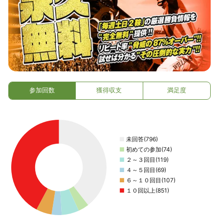
参加回数
獲得収支
満足度
■
未回答(796)
■
初めての参加(74)
■
２～３回目(119)
■
４～５回目(69)
■
６～１０回目(107)
■
１０回以上(851)