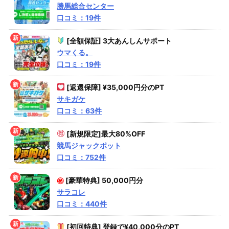
勝馬総合センター
口コミ：19件
[全額保証] 3大あんしんサポート
ウマくる。
口コミ：19件
[返還保障] ¥35,000円分のPT
サキガケ
口コミ：63件
[新規限定]最大80%OFF
競馬ジャックポット
口コミ：752件
㊙
[豪華特典] 50,000円分
サラコレ
口コミ：440件
[初回特典] 登録で¥40,000分のPT