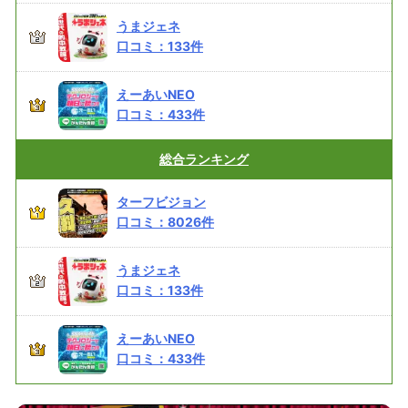
うまジェネ
口コミ：
133
件
えーあいNEO
口コミ：
433
件
総合
ランキング
ターフビジョン
口コミ：
8026
件
うまジェネ
口コミ：
133
件
えーあいNEO
口コミ：
433
件