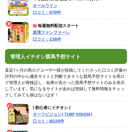
オールウイン
口コミ：679件
㊗
毎週無料配信スタート
逆境ファンファーレ
口コミ：236件
管理人イチオシ競馬予想サイト
直近1ヶ月の馬ログユーザー様が投稿してくださった口コミ評価や
評判の中から優良サイトと判断できそうな競馬予想サイトを馬ロ
グ管理人が再検証し、結果が良かった競馬予想サイトのみを表示
しています。気になるサイトがあれば登録して無料情報をチェッ
クしてみても損はないはず！
\ 初心者にイチオシ /
ターフビジョン( TURF VISION )
口コミ：8026件