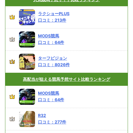
ラクショーPLUS
口コミ：
213
件
MODS競馬
口コミ：
64
件
ターフビジョン
口コミ：
8026
件
高配当が狙える
競馬予想サイト比較ランキング
MODS競馬
口コミ：
64
件
R32
口コミ：
277
件