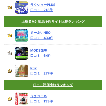
ラクショーPLUS
口コミ：
213
件
上級者向け
競馬予想サイト比較ランキング
えーあいNEO
口コミ：
433
件
MODS競馬
口コミ：
64
件
R32
口コミ：
277
件
口コミ評価
比較ランキング
うまジェネ
口コミ：
133
件