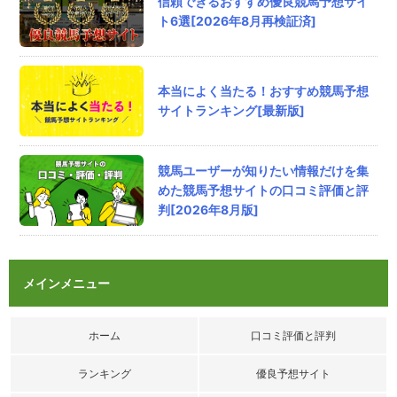
信頼できるおすすめ優良競馬予想サイ
ワットの競馬チャンネルの口コミ
ト6選[2026年8月再検証済]
ワロタ
↓
悪質な予想家3人衆
ノブナガ
本当によく当たる！おすすめ競馬予想
ワット
サイトランキング[最新版]
ブランキー
評価：
競馬ユーザーが知りたい情報だけを集
匿名
さん
2026/8/6/ 18:48
めた競馬予想サイトの口コミ評価と評
判[2026年8月版]
騏驎の口コミ
個人的に夏競馬は稼ぎ時だと踏んでるんだが、
このタイミングに麒麟無いの痛すぎたわ！
イマイチ他のサイトでは結果でないしはよ全開
メインメニュー
してくれ(笑)
評価：
ホーム
口コミ評価と評判
匿名
さん
2026/8/6/ 17:39
ランキング
優良予想サイト