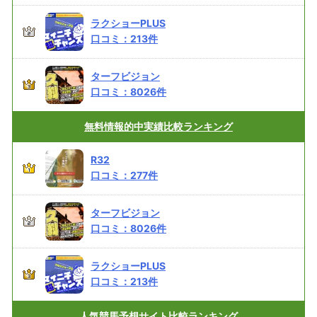
ラクショーPLUS
口コミ：
213
件
ターフビジョン
口コミ：
8026
件
無料情報的中実績
比較ランキング
R32
口コミ：
277
件
ターフビジョン
口コミ：
8026
件
ラクショーPLUS
口コミ：
213
件
人気競馬予想サイト
比較ランキング