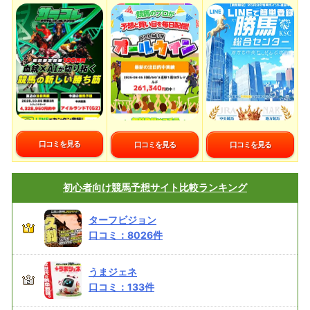
口コミを見る
口コミを見る
口コミを見る
初心者向け
競馬予想サイト比較ランキング
ターフビジョン
口コミ：
8026
件
うまジェネ
口コミ：
133
件