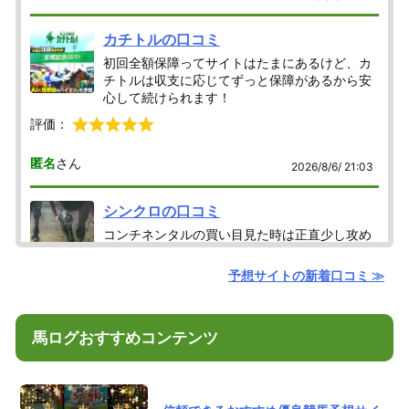
カチトルの口コミ
初回全額保障ってサイトはたまにあるけど、カ
チトルは収支に応じてずっと保障があるから安
心して続けられます！
評価：
匿名
さん
2026/8/6/ 21:03
シンクロの口コミ
コンチネンタルの買い目見た時は正直少し攻め
てるなと思ったけど、結果見たら納得だった。
必要なところだけ押さえてる感じがするしなに
予想サイトの新着口コミ ≫
より3連単933.2倍は嬉しいね！9点勝負で取れてるところが
良いと思う
評価：
馬ログおすすめコンテンツ
匿名
さん
2026/8/6/ 20:13