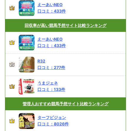
えーあいNEO
口コミ：
433
件
回収率が高い
競馬予想サイト比較ランキング
えーあいNEO
口コミ：
433
件
R32
口コミ：
277
件
うまジェネ
口コミ：
133
件
管理人おすすめ
競馬予想サイト比較ランキング
ターフビジョン
口コミ：
8026
件