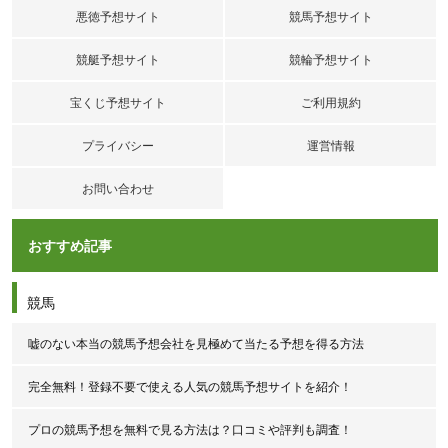
シンクロの口コミ
悪徳予想サイト
競馬予想サイト
ダッジの重賞攻略は今回も見事でした。買い目
を確認すると無駄な部分がなく、結果から見て
競艇予想サイト
競輪予想サイト
も納得できる内容。こういうメリハリのある予
想は安心感があります。
宝くじ予想サイト
ご利用規約
評価：
プライバシー
運営情報
お問い合わせ
おすすめ記事
競馬
嘘のない本当の競馬予想会社を見極めて当たる予想を得る方法
完全無料！登録不要で使える人気の競馬予想サイトを紹介！
プロの競馬予想を無料で見る方法は？口コミや評判も調査！