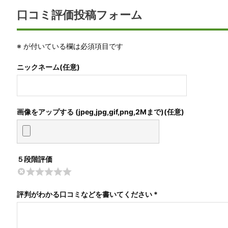
口コミ評価投稿フォーム
※
が付いている欄は必須項目です
ニックネーム(任意)
画像をアップする (jpeg,jpg,gif,png,2Mまで)
５段階評価
評判がわかる口コミなどを書いてください *