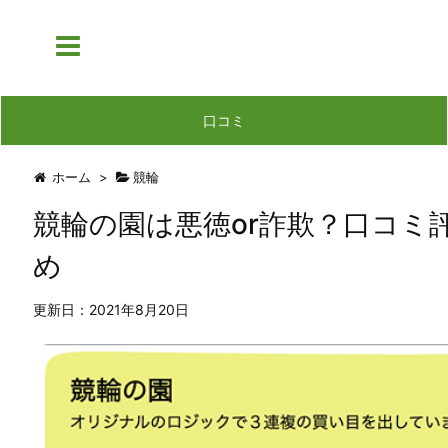
口コミ
ホーム
>
競輪
競輪の園は悪徳or詐欺？口コミ
め
更新日：2021年8月20日