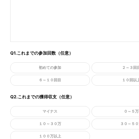
Q1.これまでの参加回数（任意）
初めての参加
２～３回
６～１０回目
１０回以
Q2.これまでの獲得収支（任意）
マイナス
０～５万
１０～３０万
３０～５０
１００万以上