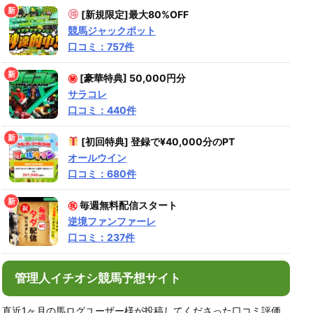
[新規限定]最大80%OFF
競馬ジャックポット
口コミ：757件
㊙
[豪華特典] 50,000円分
サラコレ
口コミ：440件
[初回特典] 登録で¥40,000分のPT
オールウイン
口コミ：680件
㊗
毎週無料配信スタート
逆境ファンファーレ
口コミ：237件
管理人イチオシ競馬予想サイト
直近1ヶ月の馬ログユーザー様が投稿してくださった口コミ評価