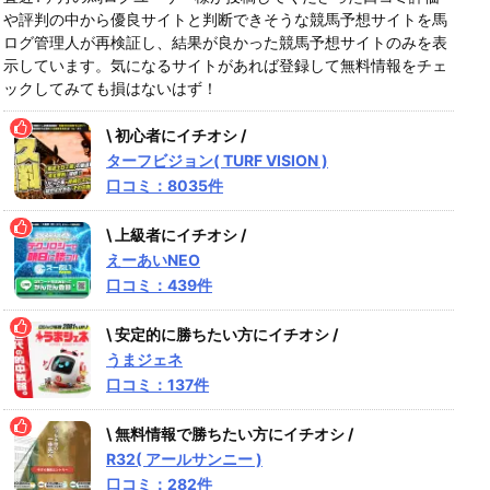
や評判の中から優良サイトと判断できそうな競馬予想サイトを馬
ログ管理人が再検証し、結果が良かった競馬予想サイトのみを表
示しています。気になるサイトがあれば登録して無料情報をチェ
ックしてみても損はないはず！
\ 初心者にイチオシ /
ターフビジョン( TURF VISION )
口コミ：8035件
\ 上級者にイチオシ /
えーあいNEO
口コミ：439件
\ 安定的に勝ちたい方にイチオシ /
うまジェネ
口コミ：137件
\ 無料情報で勝ちたい方にイチオシ /
R32( アールサンニー )
口コミ：282件