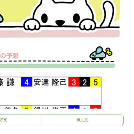
収支
満足度