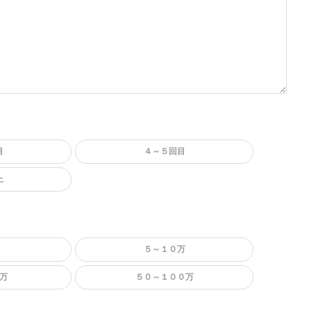
目
４～５回目
上
５～１０万
万
５０～１００万