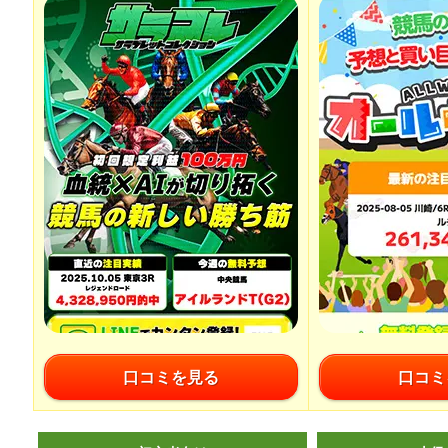
口コミを見る
口コミ