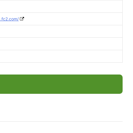
1.fc2.com/