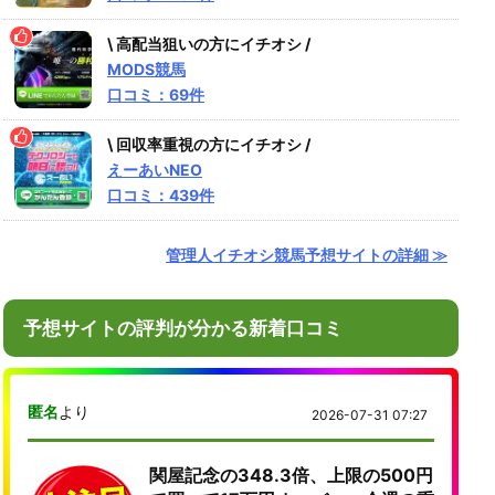
\ 高配当狙いの方にイチオシ /
MODS競馬
口コミ：69件
\ 回収率重視の方にイチオシ /
えーあいNEO
口コミ：439件
管理人イチオシ競馬予想サイトの詳細 ≫
予想サイトの評判が分かる新着口コミ
匿名
より
2026-07-31 07:27
関屋記念の348.3倍、上限の500円