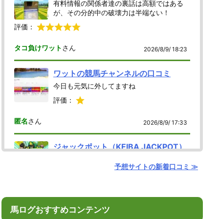
有料情報の関係者達の裏話は高額ではある
が、その分的中の破壊力は半端ない！
評価：
タコ負けワット
さん
2026/8/9/ 18:23
ワットの競馬チャンネルの口コミ
今日も元気に外してますね
評価：
匿名
さん
2026/8/9/ 17:33
ジャックポット（KEIBA JACKPOT）
の口コミ
予想サイトの新着口コミ ≫
マジでジャックポット様様ですわ
評価：
匿名
さん
2026/8/9/ 17:31
馬ログおすすめコンテンツ