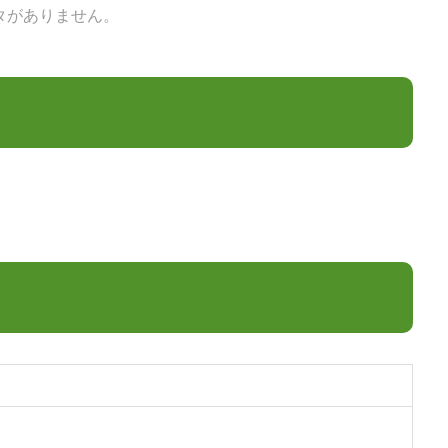
タがありません。
☆