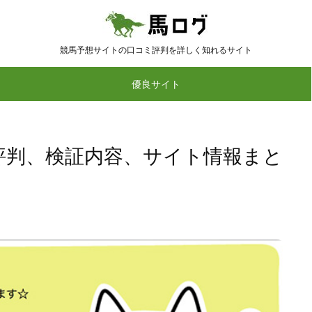
競馬予想サイトの口コミ評判を詳しく知れるサイト
優良サイト
評判、検証内容、サイト情報まと