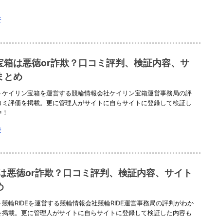
件
宝箱は悪徳or詐欺？口コミ評判、検証内容、サ
まとめ
トケイリン宝箱を運営する競輪情報会社ケイリン宝箱運営事務局の評
コミ評価を掲載。更に管理人がサイトに自らサイトに登録して検証し
中！
件
Eは悪徳or詐欺？口コミ評判、検証内容、サイト
め
競輪RIDEを運営する競輪情報会社競輪RIDE運営事務局の評判がわか
を掲載。更に管理人がサイトに自らサイトに登録して検証した内容も