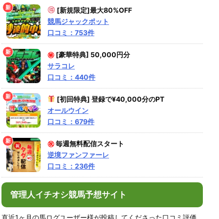
[新規限定]最大80%OFF
競馬ジャックポット
口コミ：753件
㊙
[豪華特典] 50,000円分
サラコレ
口コミ：440件
[初回特典] 登録で¥40,000分のPT
オールウイン
口コミ：679件
㊗
毎週無料配信スタート
逆境ファンファーレ
口コミ：236件
管理人イチオシ競馬予想サイト
直近1ヶ月の馬ログユーザー様が投稿してくださった口コミ評価