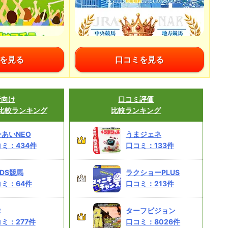
を見る
口コミを見る
者向け
口コミ評価
比較ランキング
比較ランキング
あいNEO
うまジェネ
コミ：
434
件
口コミ：
133
件
DS競馬
ラクショーPLUS
コミ：
64
件
口コミ：
213
件
2
ターフビジョン
コミ：
277
件
口コミ：
8026
件