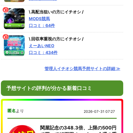
\ 高配当狙いの方にイチオシ /
MODS競馬
口コミ：64件
\ 回収率重視の方にイチオシ /
えーあいNEO
口コミ：434件
管理人イチオシ競馬予想サイトの詳細 ≫
予想サイトの評判が分かる新着口コミ
匿名
より
2026-07-31 07:27
関屋記念の348.3倍、上限の500円