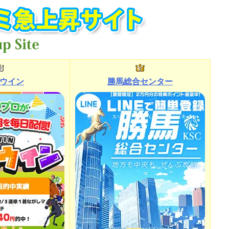
ウイン
勝馬総合センター