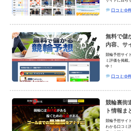
口コミ:0
無料で儲
内容、サ
競輪予想サイ
ミ評価を掲載
中！
口コミ:0
競輪裏街
ト情報ま
競輪予想サイ
わかる口コミ