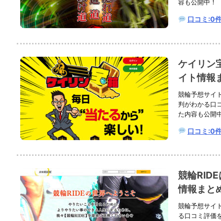
容も公開中！
口コミ:0
ケイリン
イト情報
競輪予想サイ
判がわかる口
た内容も公開
口コミ:0
競輪RID
情報まと
競輪予想サイト
る口コミ評価