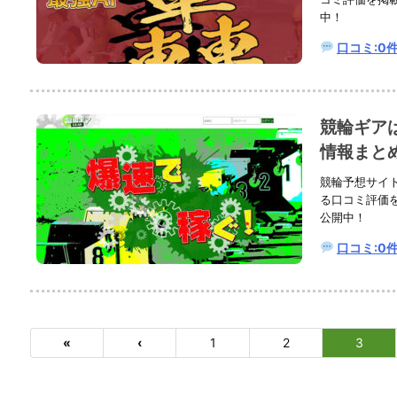
中！
口コミ:0
競輪ギア
情報まと
競輪予想サイ
る口コミ評価
公開中！
口コミ:0
«
‹
1
2
3