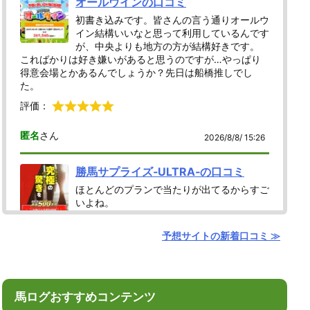
オールウインの口コミ
初書き込みです。皆さんの言う通りオールウ
イン結構いいなと思って利用しているんです
が、中央よりも地方の方が結構好きです。
こればかりは好き嫌いがあると思うのですが…やっぱり
得意会場とかあるんでしょうか？先日は船橋推しでし
た。
評価：
匿名
さん
2026/8/8/ 15:26
勝馬サプライズ‐ULTRA‐の口コミ
ほとんどのプランで当たりが出てるからすご
いよね。
どの買い目を選んでもだいたい結果を出して
くれる。
予想サイトの新着口コミ ≫
サイトの発表を見てるといつも驚かされるよ。
自分も乗り遅れないようにしないとね。
評価：
馬ログおすすめコンテンツ
匿名
さん
2026/8/8/ 14:51