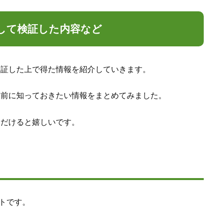
して検証した内容など
検証した上で得た情報を紹介していきます。
録前に知っておきたい情報をまとめてみました。
ただけると嬉しいです。
トです。