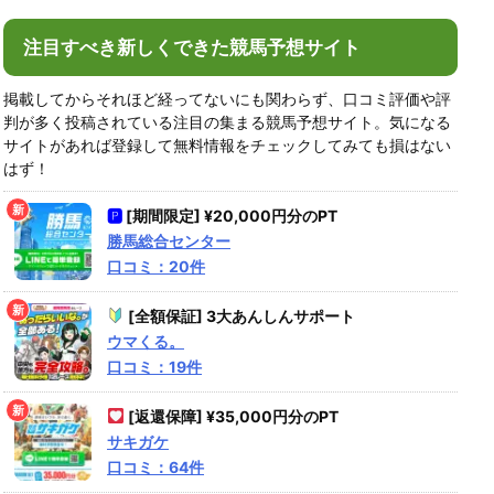
注目すべき新しくできた競馬予想サイト
掲載してからそれほど経ってないにも関わらず、口コミ評価や評
判が多く投稿されている注目の集まる競馬予想サイト。気になる
サイトがあれば登録して無料情報をチェックしてみても損はない
はず！
🅿
[期間限定] ¥20,000円分のPT
勝馬総合センター
口コミ：20件
[全額保証] 3大あんしんサポート
ウマくる。
口コミ：19件
[返還保障] ¥35,000円分のPT
サキガケ
口コミ：64件