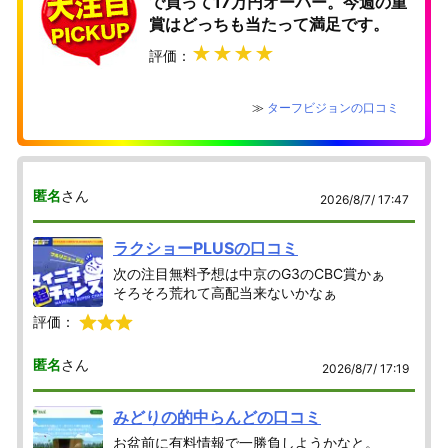
で買って17万円オーバー。今週の重
賞はどっちも当たって満足です。
★★★★
評価：
≫
ターフビジョンの口コミ
匿名
さん
2026/8/7/ 17:47
ラクショーPLUSの口コミ
次の注目無料予想は中京のG3のCBC賞かぁ
そろそろ荒れて高配当来ないかなぁ
評価：
匿名
さん
2026/8/7/ 17:19
みどりの的中らんどの口コミ
お盆前に有料情報で一勝負しようかなと。