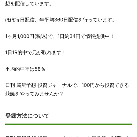
想を配信しています。
ほぼ毎日配信、年平均360日配信を行っています。
1ヶ月1,000円(税込)で、1日約34円で情報提供中！
1日1R的中で元が取れます！
平均的中率は58％！
日刊 競艇予想 投資ジャーナルで、100円から投資できる
競艇をやってみませんか？
登録方法について