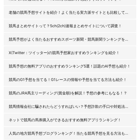
老舗の競馬予想サイトを紹介！よく当たる実力派サイトとも比較してみた！
競馬まとめサイトって？5ch(2ch)速報まとめサイトについて調査！
競馬予想がよく当たるおすすめスポーツ新聞・競馬新聞ランキングを紹介！
X(Twitter：ツイッター)の競馬予想家おすすめランキングを紹介！
競馬予想の無料アプリのおすすめランキング5選！話題のAI予想も紹介！
競馬のG1予想を当てる！G1レースの情報や予想を当てる方法も紹介！
競馬のJRA馬主リーディング(賞金順)を解説！予想の参考にもなる！？
競馬情報会社に騙されたらどうすればいい？予想詐欺の手口や対処法を解説！
ネットで競馬の馬券購入ができるおすすめ無料アプリランキング！
人気の地方競馬予想ブログランキング！当たる競馬予想を見る方法も紹介！