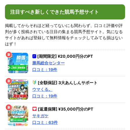
注目すべき新しくできた競馬予想サイト
掲載してからそれほど経ってないにも関わらず、口コミ評価や評
判が多く投稿されている注目の集まる競馬予想サイト。気になる
サイトがあれば登録して無料情報をチェックしてみても損はない
はず！
🅿
[期間限定] ¥20,000円分のPT
勝馬総合センター
口コミ：19件
[全額保証] 3大あんしんサポート
ウマくる。
口コミ：19件
[返還保障] ¥35,000円分のPT
サキガケ
口コミ：63件