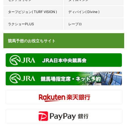
ターフビジョン( TURF VISION )
ディバイン( Divine )
ラクショーPLUS
レープロ
競馬予想のお役立ちサイト