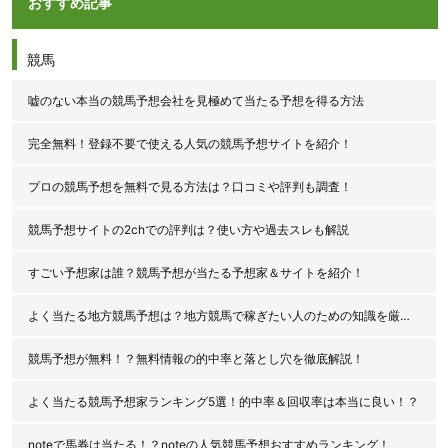
おすすめ記事
競馬
嘘のない本当の競馬予想会社を見極めて当たる予想を得る方法
完全無料！登録不要で使える人気の競馬予想サイトを紹介！
プロの競馬予想を無料で見る方法は？口コミや評判も調査！
競馬予想サイトの2chでの評判は？使い方や過去スレも解説
すごい予想家は誰？競馬予想が当たる予想家＆サイトを紹介！
よく当たる地方競馬予想は？地方競馬で稼ぎたい人のための知識を厳選公開！
競馬予想が無料！？無料情報の的中率と落とし穴を徹底解説！
よく当たる競馬予想家ランキング5選！的中率＆回収率は本当に良い！？
noteで馬券は当たる！？noteの人気競馬予想おすすめランキング！