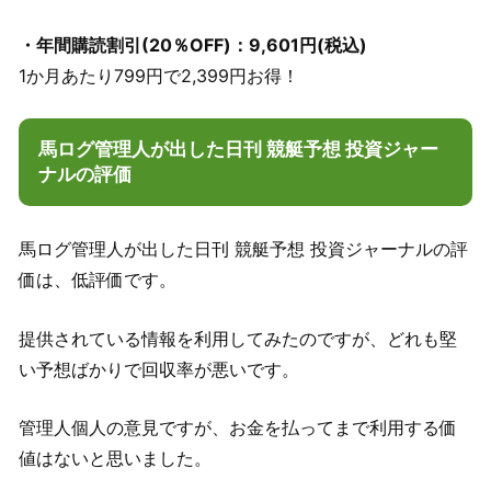
・年間購読割引(20％OFF)：9,601円(税込)
1か月あたり799円で2,399円お得！
馬ログ管理人が出した日刊 競艇予想 投資ジャー
ナルの評価
馬ログ管理人が出した日刊 競艇予想 投資ジャーナルの評
価は、低評価です。
提供されている情報を利用してみたのですが、どれも堅
い予想ばかりで回収率が悪いです。
管理人個人の意見ですが、お金を払ってまで利用する価
値はないと思いました。