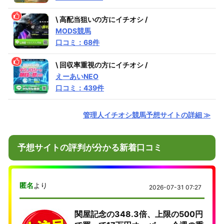
\ 高配当狙いの方にイチオシ /
MODS競馬
口コミ：68件
\ 回収率重視の方にイチオシ /
えーあいNEO
口コミ：439件
管理人イチオシ競馬予想サイトの詳細 ≫
予想サイトの評判が分かる新着口コミ
匿名
より
2026-07-31 07:27
関屋記念の348.3倍、上限の500円