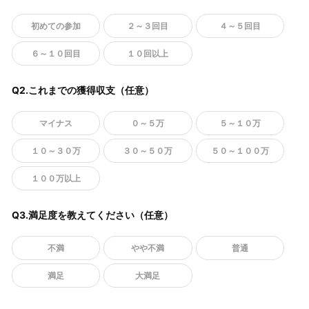
初めての参加
２～３回目
４～５回目
６～１０回目
１０回以上
Q2.これまでの獲得収支（任意）
マイナス
０～５万
５～１０万
１０～３０万
３０～５０万
５０～１００万
１００万以上
Q3.満足度を教えてください（任意）
不満
やや不満
普通
満足
大満足