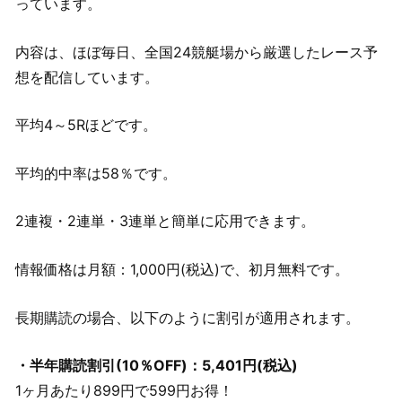
っています。
内容は、ほぼ毎日、全国24競艇場から厳選したレース予
想を配信しています。
平均4～5Rほどです。
平均的中率は58％です。
2連複・2連単・3連単と簡単に応用できます。
情報価格は月額：1,000円(税込)で、初月無料です。
長期購読の場合、以下のように割引が適用されます。
・半年購読割引(10％OFF)：5,401円(税込)
1ヶ月あたり899円で599円お得！