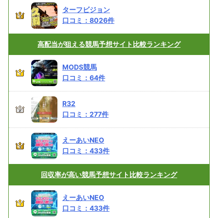
ターフビジョン
口コミ：
8026
件
高配当が狙える
競馬予想サイト比較ランキング
MODS競馬
口コミ：
64
件
R32
口コミ：
277
件
えーあいNEO
口コミ：
433
件
回収率が高い
競馬予想サイト比較ランキング
えーあいNEO
口コミ：
433
件