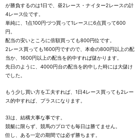
が勝負するのは1日で、昼2レース・ナイター2レースの計
4レース位です。
単純に、1点100円づつ買って1レースに6点買って600
円。
配当の安いところに倍額買っても800円位です。
2レース買っても1600円ですので、本命の800円以上の配
当か、1600円以上の配当を的中すれば儲かります。
先日のように、4000円台の配当を的中した時には大儲け
でした。
もう少し買い方を工夫すれば、1日4レース買っても2レー
ス的中すれば、プラスになります。
3)は、結構大事な事です。
競艇に限らず、競馬のプロでも毎日は勝てません。
但し、ある一定の期間では必ず勝ちます。