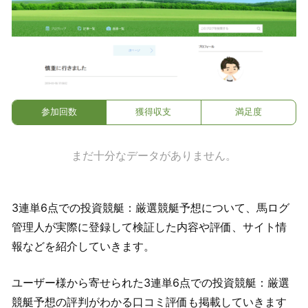
参加回数
獲得収支
満足度
まだ十分なデータがありません。
3連単6点での投資競艇：厳選競艇予想について、馬ログ
管理人が実際に登録して検証した内容や評価、サイト情
報などを紹介していきます。
ユーザー様から寄せられた3連単6点での投資競艇：厳選
競艇予想の評判がわかる口コミ評価も掲載していきます