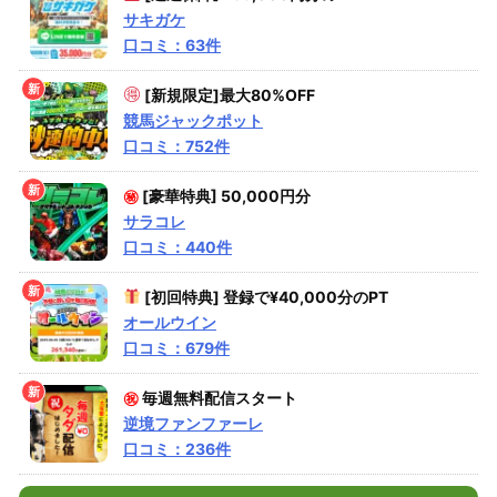
サキガケ
口コミ：63件
[新規限定]最大80%OFF
競馬ジャックポット
口コミ：752件
㊙
[豪華特典] 50,000円分
サラコレ
口コミ：440件
[初回特典] 登録で¥40,000分のPT
オールウイン
口コミ：679件
㊗
毎週無料配信スタート
逆境ファンファーレ
口コミ：236件