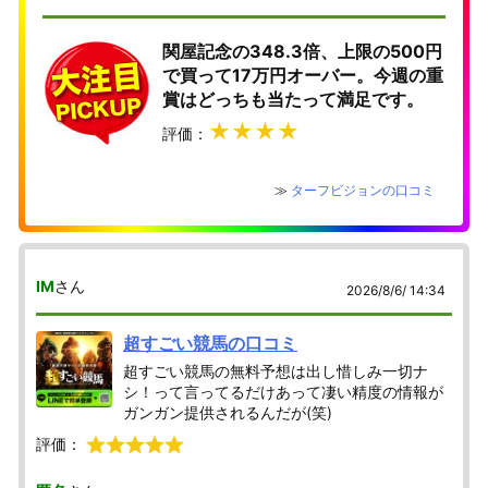
関屋記念の348.3倍、上限の500円
で買って17万円オーバー。今週の重
賞はどっちも当たって満足です。
★★★★
評価：
≫
ターフビジョンの口コミ
IM
さん
2026/8/6/ 14:34
超すごい競馬の口コミ
超すごい競馬の無料予想は出し惜しみ一切ナ
シ！って言ってるだけあって凄い精度の情報が
ガンガン提供されるんだが(笑)
評価：