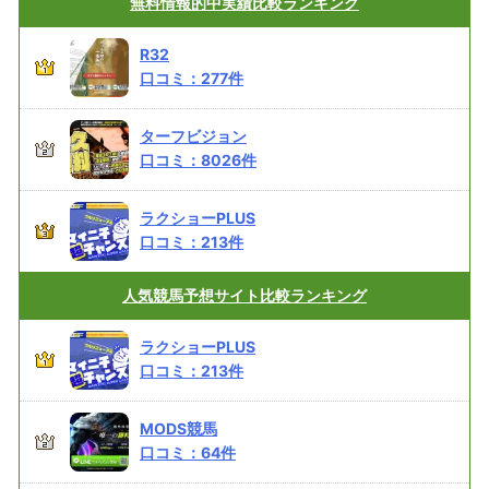
無料情報的中実績
比較ランキング
R32
口コミ：
277
件
ターフビジョン
口コミ：
8026
件
ラクショーPLUS
口コミ：
213
件
人気競馬予想サイト
比較ランキング
ラクショーPLUS
口コミ：
213
件
MODS競馬
口コミ：
64
件