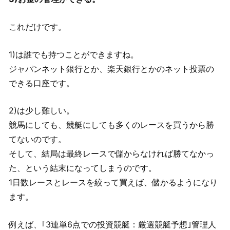
これだけです。
1)は誰でも持つことができますね。
ジャパンネット銀行とか、楽天銀行とかのネット投票の
できる口座です。
2)は少し難しい。
競馬にしても、競艇にしても多くのレースを買うから勝
てないのです。
そして、結局は最終レースで儲からなければ勝てなかっ
た、という結末になってしまうのです。
1日数レースとレースを絞って買えば、儲かるようになり
ます。
例えば、｢3連単6点での投資競艇：厳選競艇予想｣管理人