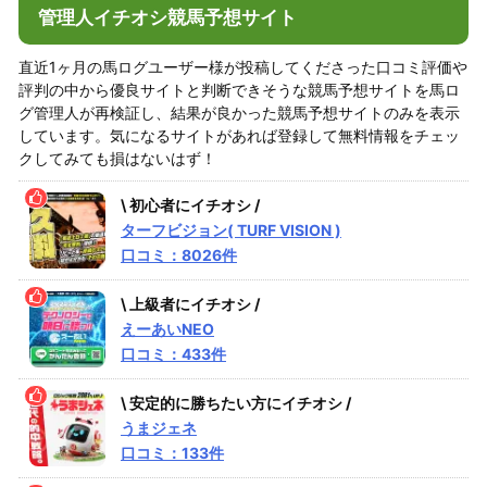
管理人イチオシ競馬予想サイト
直近1ヶ月の馬ログユーザー様が投稿してくださった口コミ評価や
評判の中から優良サイトと判断できそうな競馬予想サイトを馬ロ
グ管理人が再検証し、結果が良かった競馬予想サイトのみを表示
しています。気になるサイトがあれば登録して無料情報をチェッ
クしてみても損はないはず！
\ 初心者にイチオシ /
ターフビジョン( TURF VISION )
口コミ：8026件
\ 上級者にイチオシ /
えーあいNEO
口コミ：433件
\ 安定的に勝ちたい方にイチオシ /
うまジェネ
口コミ：133件