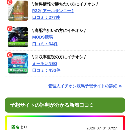
\ 無料情報で勝ちたい方にイチオシ /
R32( アールサンニー )
口コミ：277件
\ 高配当狙いの方にイチオシ /
MODS競馬
口コミ：64件
\ 回収率重視の方にイチオシ /
えーあいNEO
口コミ：433件
管理人イチオシ競馬予想サイトの詳細 ≫
予想サイトの評判が分かる新着口コミ
匿名
より
2026-07-31 07:27