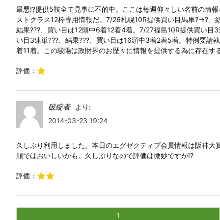
最悪!?提供5鞍全て見事に不的中。ここは毎週仰々しい名前の情
ストクラス12枠専用情報だ。7/26札幌10R提供買い目馬単?→?、
結果???、買い目は12頭中6着12着4着。7/27福島10R提供買い目3
い目3連単???、結果???、買い目は16頭中3着2着5着。特例要請執
着11着。この駿陽は政財界のお歴々に情報を提供する為に存在す
評価：
破綻者
より:
2014-03-23 19:24
久しぶり利用しました。本日のエグゼクティブ会員情報は阪神大賞典
順ではおいしいかも。久しぶりなので評価は微妙ですが!?
評価：
1