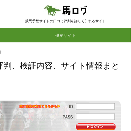
競馬予想サイトの口コミ評判を詳しく知れるサイト
優良サイト
ト
評判、検証内容、サイト情報まと