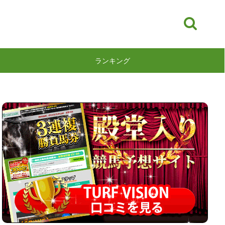
ランキング