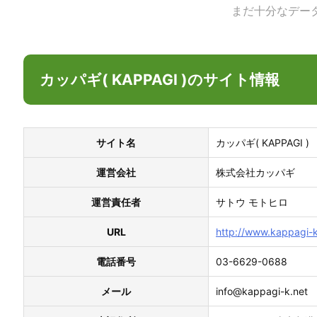
まだ十分なデー
カッパギ( KAPPAGI )のサイト情報
サイト名
カッパギ( KAPPAGI )
運営会社
株式会社カッパギ
運営責任者
サトウ モトヒロ
URL
http://www.kappagi-k
電話番号
03-6629-0688
メール
info@kappagi-k.net