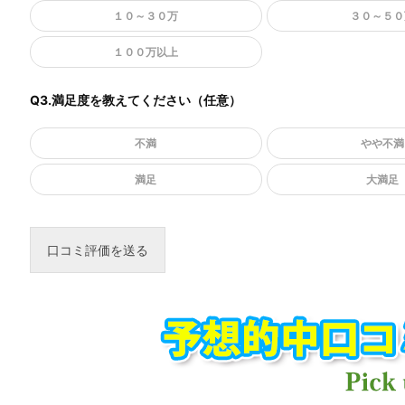
１０～３０万
３０～５０
１００万以上
Q3.満足度を教えてください（任意）
不満
やや不満
満足
大満足