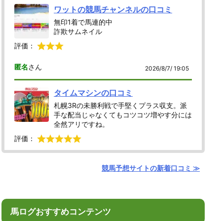
ワットの競馬チャンネルの口コミ
無印1着で馬連的中
詐欺サムネイル
評価：
匿名
さん
2026/8/7/ 19:05
タイムマシンの口コミ
札幌3Rの未勝利戦で手堅くプラス収支。派
手な配当じゃなくてもコツコツ増やす分には
全然アリですね。
評価：
匿名
さん
2026/8/7/ 19:04
競馬予想サイトの新着口コミ ≫
大川慶次郎～パーフェクト馬券メソッ
ド～の口コミ
とりあえず無料登録。毎週メインレース
馬ログおすすめコンテンツ
◯◯◯万円的中！とLINE＆メールで報告
してくるので、試しにメインレースのみのプランを購