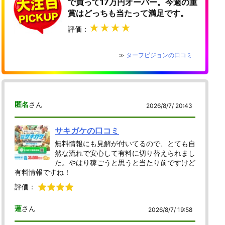
で買って17万円オーバー。今週の重
賞はどっちも当たって満足です。
★★★★
評価：
≫
ターフビジョンの口コミ
匿名
さん
2026/8/7/ 20:43
サキガケの口コミ
無料情報にも見解が付いてるので、とても自
然な流れで安心して有料に切り替えられまし
た。やはり稼ごうと思うと当たり前ですけど
有料情報ですね！
評価：
蓮
さん
2026/8/7/ 19:58