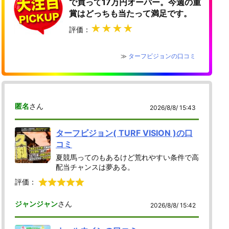
で買って17万円オーバー。今週の重
賞はどっちも当たって満足です。
★★★★
評価：
≫
ターフビジョンの口コミ
匿名
さん
2026/8/8/ 15:43
ターフビジョン( TURF VISION )の口
コミ
夏競馬ってのもあるけど荒れやすい条件で高
配当チャンスは夢ある。
評価：
ジャンジャン
さん
2026/8/8/ 15:42