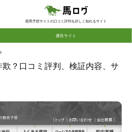
競馬予想サイトの口コミ評判を詳しく知れるサイト
優良サイト
ト
詐欺？口コミ評判、検証内容、サ