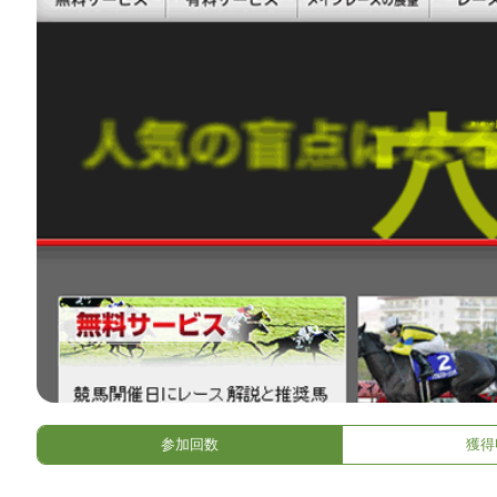
参加回数
獲得