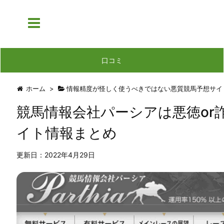
口コミ
ホーム
>
情報精度が怪しく使うべきではない悪質競馬予想サイ
競馬情報会社パーシアは悪徳or
イト情報まとめ
更新日：2022年4月29日