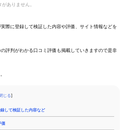
タがありません。
理人が実際に登録して検証した内容や評価、サイト情報などを
ia)の評判がわかる口コミ評価も掲載していきますので是非
す。
閉じる
]
に登録して検証した内容など
評価