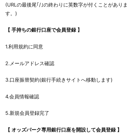
(URLの最後尾｢/｣の終わりに英数字が付くことがありま
す。)
【 手持ちの銀行口座で会員登録 】
1.利用規約に同意
2.メールアドレス確認
3.口座振替契約(銀行手続きサイトへ移動します)
4.会員情報確認
5.新規会員登録完了
【 オッズパーク専用銀行口座を開設して会員登録 】