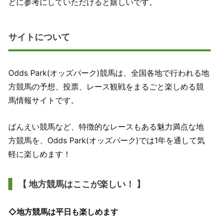
どに参考にしていただけると嬉しいです。
サイトについて
Odds Park(オッズパーク)競馬は、全国各地で行われる地
方競馬の予想、投票、レース観戦をまるごと楽しめる競
馬情報サイトです。
ばんえい競馬など、特徴的なレースもある魅力満点な地
方競馬を、Odds Park(オッズパーク)では1年を通して気
軽に楽しめます！
【 地方競馬はここが楽しい！ 】
◇地方競馬は平日も楽しめます