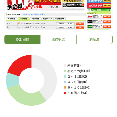
参加回数
獲得収支
満足度
■
未回答(8)
■
初めての参加(6)
■
２～３回目(2)
■
４～５回目(0)
■
６～１０回目(0)
■
１０回以上(4)