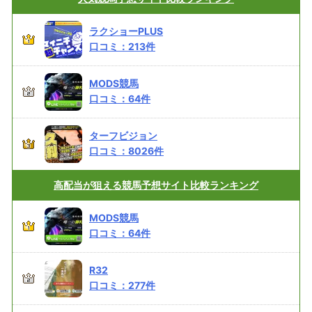
ラクショーPLUS
口コミ：
213
件
MODS競馬
口コミ：
64
件
ターフビジョン
口コミ：
8026
件
高配当が狙える
競馬予想サイト比較ランキング
MODS競馬
口コミ：
64
件
R32
口コミ：
277
件