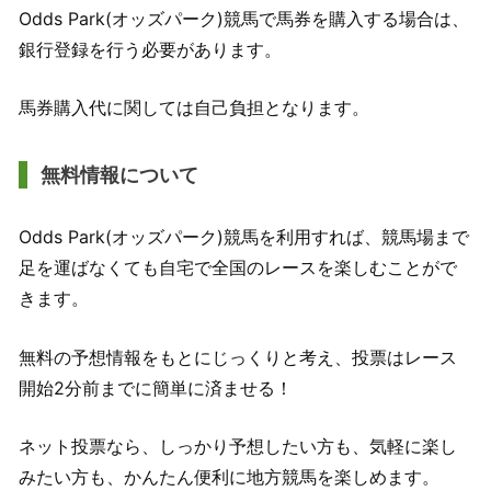
Odds Park(オッズパーク)競馬で馬券を購入する場合は、
銀行登録を行う必要があります。
馬券購入代に関しては自己負担となります。
無料情報について
Odds Park(オッズパーク)競馬を利用すれば、競馬場まで
足を運ばなくても自宅で全国のレースを楽しむことがで
きます。
無料の予想情報をもとにじっくりと考え、投票はレース
開始2分前までに簡単に済ませる！
ネット投票なら、しっかり予想したい方も、気軽に楽し
みたい方も、かんたん便利に地方競馬を楽しめます。