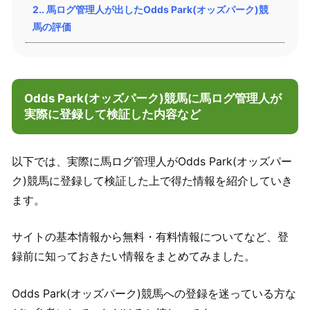
2.
馬ログ管理人が出したOdds Park(オッズパーク)競
馬の評価
Odds Park(オッズパーク)競馬に馬ログ管理人が
実際に登録して検証した内容など
以下では、実際に馬ログ管理人がOdds Park(オッズパー
ク)競馬に登録して検証した上で得た情報を紹介していき
ます。
サイトの基本情報から無料・有料情報についてなど、登
録前に知っておきたい情報をまとめてみました。
Odds Park(オッズパーク)競馬への登録を迷っている方な