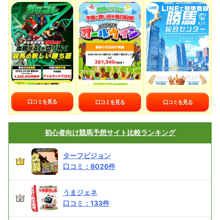
口コミを見る
口コミを見る
口コミを見る
初心者向け
競馬予想サイト比較ランキング
ターフビジョン
口コミ：
8026
件
うまジェネ
口コミ：
133
件