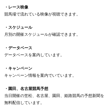
・レース映像
競馬場で流れている映像が視聴できます。
・スケジュール
月別の開催スケジュールが確認できます。
・データベース
データベースを案内しています。
・キャンペーン
キャンペーン情報を案内でいています。
・園田、名古屋競馬予想
当日開催の笠松、名古屋、園田、姫路競馬の予想新聞を
無料配信しています。