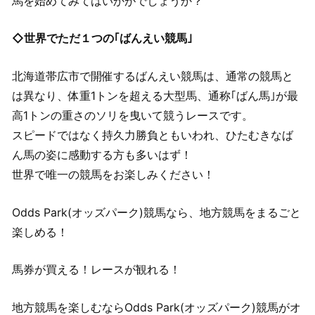
馬を始めてみてはいかがでしょうか？
◇世界でただ１つの｢ばんえい競馬｣
北海道帯広市で開催するばんえい競馬は、通常の競馬と
は異なり、体重1トンを超える大型馬、通称｢ばん馬｣が最
高1トンの重さのソリを曳いて競うレースです。
スピードではなく持久力勝負ともいわれ、ひたむきなば
ん馬の姿に感動する方も多いはず！
世界で唯一の競馬をお楽しみください！
Odds Park(オッズパーク)競馬なら、地方競馬をまるごと
楽しめる！
馬券が買える！レースが観れる！
地方競馬を楽しむならOdds Park(オッズパーク)競馬がオ