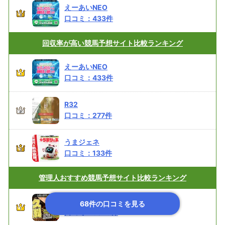
えーあいNEO
口コミ：
433
件
回収率が高い
競馬予想サイト比較ランキング
えーあいNEO
口コミ：
433
件
R32
口コミ：
277
件
うまジェネ
口コミ：
133
件
管理人おすすめ
競馬予想サイト比較ランキング
ターフビジョン
68件の口コミを見る
口コミ：
8026
件