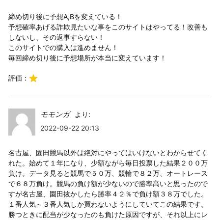
締め切り後に予想A,Bを変えている！
予想確率あげる詐欺見たいな事をこのサイトはやってる！改善も
しないし、その返事すらない！
このサイトでの購入は進めません！
毎回締め切り後に予想場所が本当に変えています！
評価：
モモンガ
より:
2022-09-22 20:13
名古屋、園田競馬以外は絶対にやってはいけないとわからせてく
れた。始めて１年になり、少額ながら毎日投票した結果２００万
負け。データ見ると競馬で５０万、競輪で８２万、オートレース
で６８万負け。競馬の負け額が少ないので勝率高いと思ったので
すが名古屋、園田抜かしたら勝率４２％で負け額３８万でした。
１番人気～３番人気しか買わないようにしていてこの結果です。
勝つときに配当が少なったのも負けた原因ですが、それ以上にレ