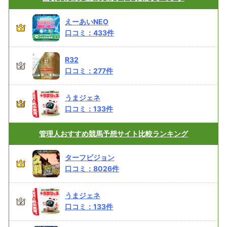
えーあいNEO
口コミ：
433
件
R32
口コミ：
277
件
うまジェネ
口コミ：
133
件
管理人おすすめ
競馬予想サイト比較ランキング
ターフビジョン
口コミ：
8026
件
うまジェネ
口コミ：
133
件