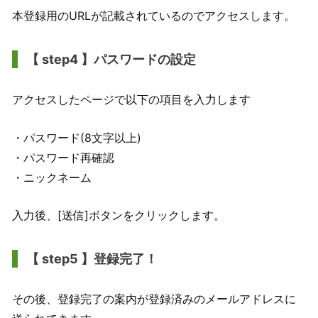
本登録用のURLが記載されているのでアクセスします。
【 step4 】パスワードの設定
アクセスしたページで以下の項目を入力します
・パスワード(8文字以上)
・パスワード再確認
・ニックネーム
入力後、[送信]ボタンをクリックします。
【 step5 】登録完了！
その後、登録完了の案内が登録済みのメールアドレスに