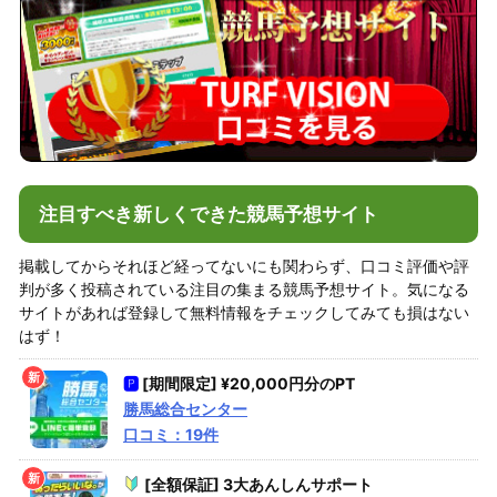
注目すべき新しくできた競馬予想サイト
掲載してからそれほど経ってないにも関わらず、口コミ評価や評
判が多く投稿されている注目の集まる競馬予想サイト。気になる
サイトがあれば登録して無料情報をチェックしてみても損はない
はず！
🅿
[期間限定] ¥20,000円分のPT
勝馬総合センター
口コミ：19件
[全額保証] 3大あんしんサポート