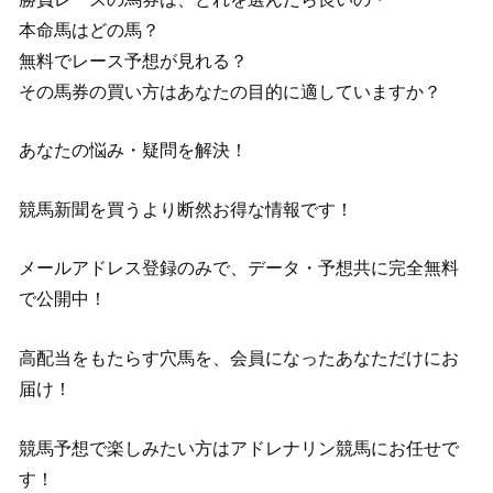
本命馬はどの馬？
無料でレース予想が見れる？
その馬券の買い方はあなたの目的に適していますか？
あなたの悩み・疑問を解決！
競馬新聞を買うより断然お得な情報です！
メールアドレス登録のみで、データ・予想共に完全無料
で公開中！
高配当をもたらす穴馬を、会員になったあなただけにお
届け！
競馬予想で楽しみたい方はアドレナリン競馬にお任せで
す！