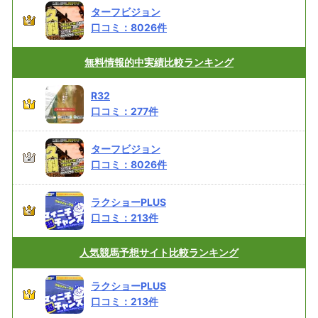
ターフビジョン
口コミ：
8026
件
無料情報的中実績
比較ランキング
R32
口コミ：
277
件
ターフビジョン
口コミ：
8026
件
ラクショーPLUS
口コミ：
213
件
人気競馬予想サイト
比較ランキング
ラクショーPLUS
口コミ：
213
件