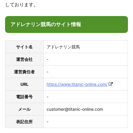
しております。
アドレナリン競馬のサイト情報
サイト名
アドレナリン競馬
運営会社
-
運営責任者
-
URL
https://www.titanic-online.com/
電話番号
-
メール
customer@titanic-online.com
表記住所
-