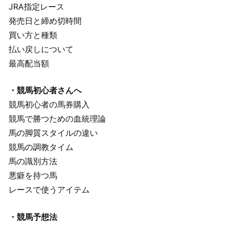
JRA指定レース
発売日と締め切時間
買い方と種類
払い戻しについて
最高配当額
・競馬初心者さんへ
競馬初心者の馬券購入
競馬で勝つための血統理論
馬の脚質スタイルの違い
競馬の調教タイム
馬の識別方法
悪癖を持つ馬
レースで使うアイテム
・競馬予想法