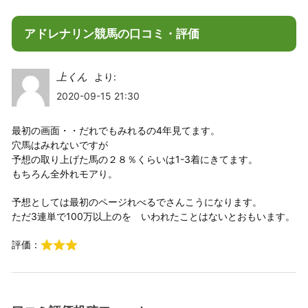
アドレナリン競馬の口コミ・評価
上くん
より:
2020-09-15 21:30
最初の画面・・だれでもみれるの4年見てます。
穴馬はみれないですが
予想の取り上げた馬の２８％くらいは1-3着にきてます。
もちろん全外れモアり。
予想としては最初のページれべるでさんこうになります。
ただ3連単で100万以上のを いわれたことはないとおもいます。
評価：