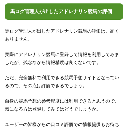
馬ログ管理人が出したアドレナリン競馬の評価
馬ログ管理人が出したアドレナリン競馬の評価は、高く
ありません。
実際にアドレナリン競馬に登録して情報を利用してみま
したが、残念ながら情報精度は良くないです。
ただ、完全無料で利用できる競馬予想サイトとなってい
るので、その点は評価できるでしょう。
自身の競馬予想の参考程度には利用できると思うので、
気になる方は登録してみてはどうでしょうか。
ユーザーの皆様からの口コミ評価での情報提供もお待ち