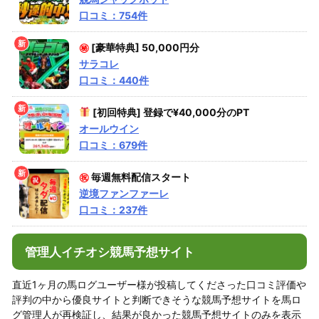
口コミ：754件
㊙
[豪華特典] 50,000円分
サラコレ
口コミ：440件
[初回特典] 登録で¥40,000分のPT
オールウイン
口コミ：679件
㊗
毎週無料配信スタート
逆境ファンファーレ
口コミ：237件
管理人イチオシ競馬予想サイト
直近1ヶ月の馬ログユーザー様が投稿してくださった口コミ評価や
評判の中から優良サイトと判断できそうな競馬予想サイトを馬ロ
グ管理人が再検証し、結果が良かった競馬予想サイトのみを表示