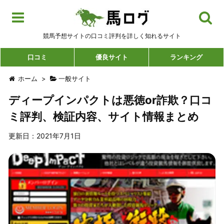
競馬予想サイトの口コミ評判を詳しく知れるサイト
口コミ
優良サイト
ランキング
ホーム
>
一般サイト
ディープインパクトは悪徳or詐欺？口コ
ミ評判、検証内容、サイト情報まとめ
更新日：2021年7月1日