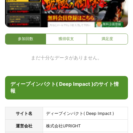
参加回数
獲得収支
満足度
まだ十分なデータがありません。
ディープインパクト( Deep Impact )のサイト情
報
サイト名
ディープインパクト( Deep Impact )
運営会社
株式会社UPRIGHT