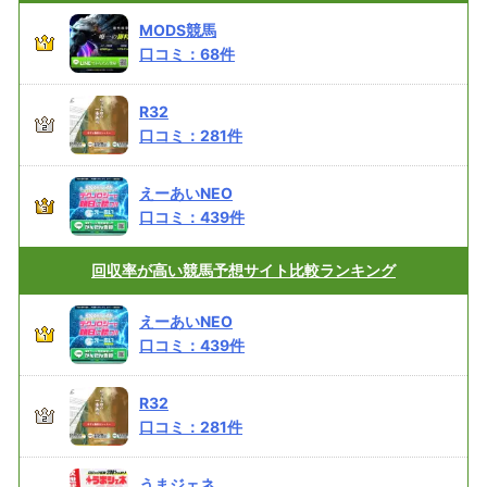
MODS競馬
口コミ：
68
件
R32
口コミ：
281
件
えーあいNEO
口コミ：
439
件
回収率が高い
競馬予想サイト比較ランキング
えーあいNEO
口コミ：
439
件
R32
口コミ：
281
件
うまジェネ