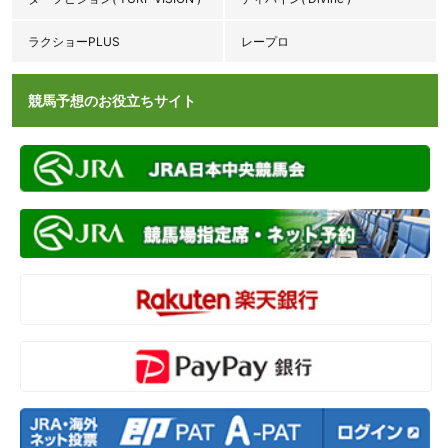
ラクショーPLUS
レープロ
競馬予想のお役立ちサイト