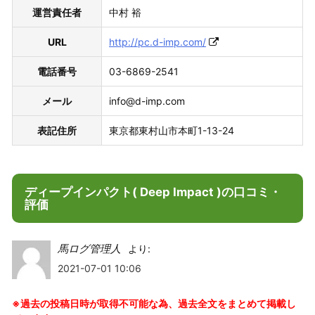
運営責任者
中村 裕
URL
http://pc.d-imp.com/
電話番号
03-6869-2541
メール
info@d-imp.com
表記住所
東京都東村山市本町1-13-24
ディープインパクト( Deep Impact )の口コミ・
評価
馬ログ管理人
より:
2021-07-01 10:06
※過去の投稿日時が取得不可能な為、過去全文をまとめて掲載し