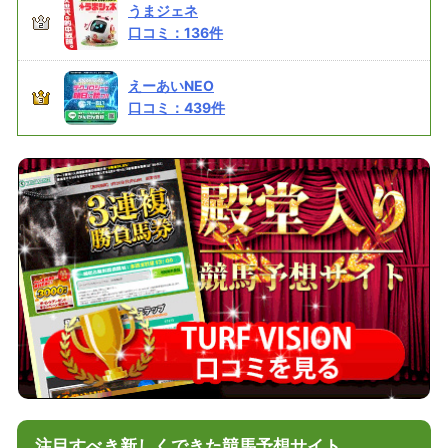
うまジェネ
口コミ：
136
件
えーあいNEO
口コミ：
439
件
注目すべき新しくできた競馬予想サイト