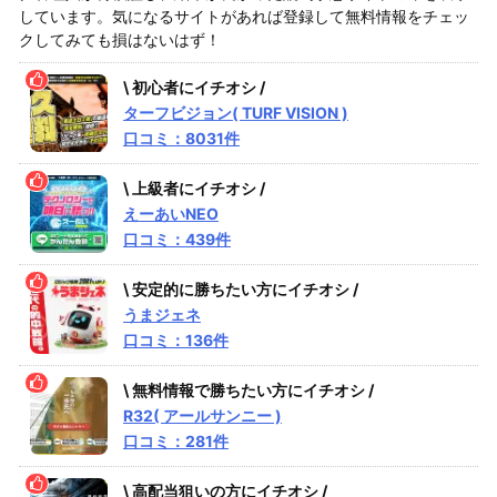
しています。気になるサイトがあれば登録して無料情報をチェッ
クしてみても損はないはず！
\ 初心者にイチオシ /
ターフビジョン( TURF VISION )
口コミ：8031件
\ 上級者にイチオシ /
えーあいNEO
口コミ：439件
\ 安定的に勝ちたい方にイチオシ /
うまジェネ
口コミ：136件
\ 無料情報で勝ちたい方にイチオシ /
R32( アールサンニー )
口コミ：281件
\ 高配当狙いの方にイチオシ /