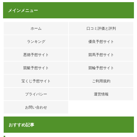
ワットの競馬チャンネルの口コミ
ノブナガワット、ゴミカスすぎてやばいな
メインメニュー
↓
嫉妬が凄いね、点数多すぎだのメンコイボクチ
ャンは印打ってないだの
ホーム
口コミ評価と評判
あのな、印はあくまで目安なんだわ
俺は動画で荒れると言ってるしnoteでも手広くと推奨したよ
ランキング
優良予想サイト
な、それで実際来たよな
俺にウダウダ文句言う前に人気馬で決まると言った下手くそ
悪徳予想サイト
競馬予想サイト
予想家に文句言ってくれ
#習志野きらっとスプリント
競艇予想サイト
競輪予想サイト
評価：
宝くじ予想サイト
ご利用規約
プライバシー
運営情報
お問い合わせ
おすすめ記事