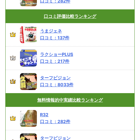
口コミ：
282
件
口コミ評価
比較ランキング
うまジェネ
口コミ：
137
件
ラクショーPLUS
口コミ：
217
件
ターフビジョン
口コミ：
8033
件
無料情報的中実績
比較ランキング
R32
口コミ：
282
件
ターフビジョン