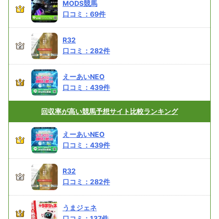
MODS競馬
口コミ：
69
件
R32
口コミ：
282
件
えーあいNEO
口コミ：
439
件
回収率が高い
競馬予想サイト比較ランキング
えーあいNEO
口コミ：
439
件
R32
口コミ：
282
件
うまジェネ
口コミ：
137
件