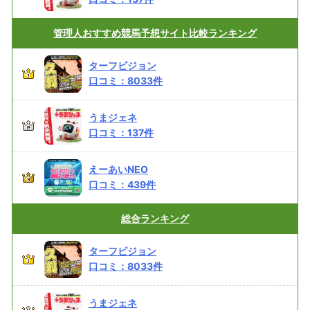
管理人おすすめ
競馬予想サイト比較ランキング
ターフビジョン
口コミ：
8033
件
うまジェネ
口コミ：
137
件
えーあいNEO
口コミ：
439
件
総合
ランキング
ターフビジョン
口コミ：
8033
件
うまジェネ