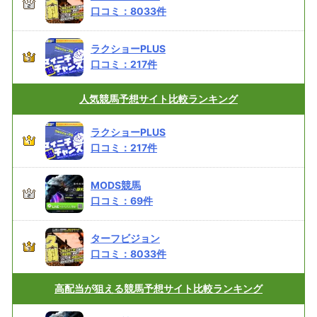
口コミ：
8033
件
ラクショーPLUS
口コミ：
217
件
人気競馬予想サイト
比較ランキング
ラクショーPLUS
口コミ：
217
件
MODS競馬
口コミ：
69
件
ターフビジョン
口コミ：
8033
件
高配当が狙える
競馬予想サイト比較ランキング