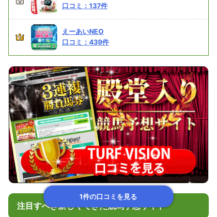
口コミ：
137
件
えーあいNEO
口コミ：
439
件
1件の口コミを見る
注目すべき新しくできた競馬予想サイト