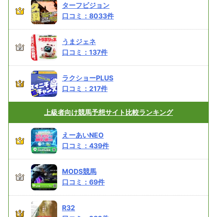
ターフビジョン
口コミ：
8033
件
うまジェネ
口コミ：
137
件
ラクショーPLUS
口コミ：
217
件
上級者向け
競馬予想サイト比較ランキング
えーあいNEO
口コミ：
439
件
MODS競馬
口コミ：
69
件
R32