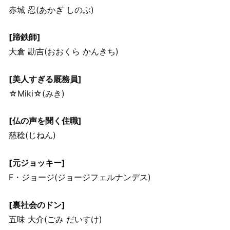
赤城 忍(あかぎ しのぶ)
[蹄鉄師]
大倉 勘吉(おおくら かんきち)
[美人すぎる厩務員]
☆Miki☆(みき)
[仏の声を聞く住職]
慈稔(じねん)
[元ジョッキー]
F・ジョージ(ジョージフェルナンデス)
[裏社会のドン]
五味 大介(ごみ だいすけ)