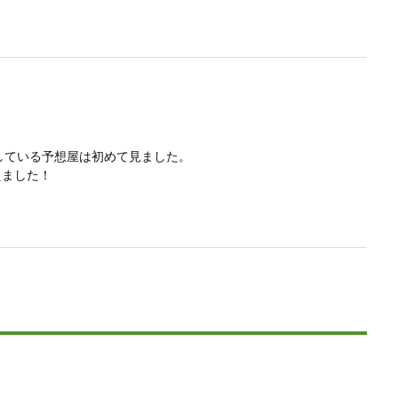
している予想屋は初めて見ました。
えました！