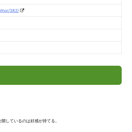
uthor/382/
公開しているのは好感が持てる。