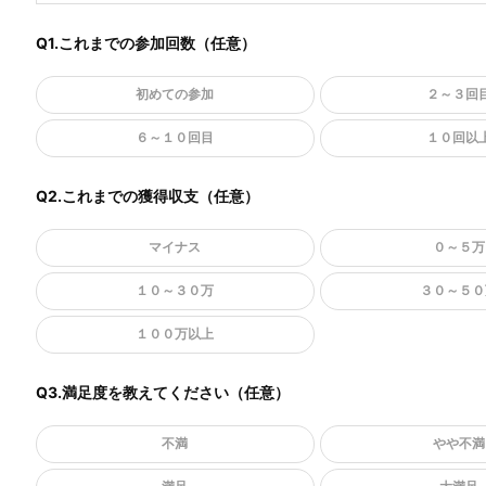
Q1.これまでの参加回数（任意）
初めての参加
２～３回
６～１０回目
１０回以
Q2.これまでの獲得収支（任意）
マイナス
０～５万
１０～３０万
３０～５０
１００万以上
Q3.満足度を教えてください（任意）
不満
やや不満