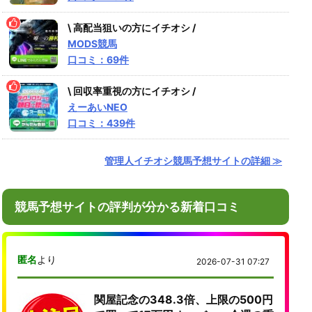
\ 高配当狙いの方にイチオシ /
MODS競馬
口コミ：69件
\ 回収率重視の方にイチオシ /
えーあいNEO
口コミ：439件
管理人イチオシ競馬予想サイトの詳細 ≫
競馬予想サイトの評判が分かる新着口コミ
匿名
より
2026-07-31 07:27
関屋記念の348.3倍、上限の500円