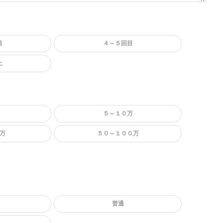
目
４～５回目
上
５～１０万
万
５０～１００万
普通