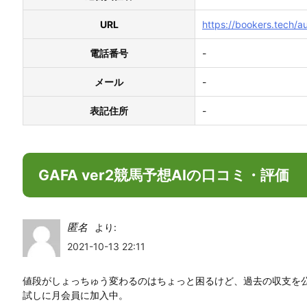
URL
https://bookers.tech/a
電話番号
-
メール
-
表記住所
-
GAFA ver2競馬予想AIの口コミ・評価
匿名
より:
2021-10-13 22:11
値段がしょっちゅう変わるのはちょっと困るけど、過去の収支を
試しに月会員に加入中。