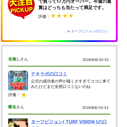
で買って17万円オーバー。今週の重
賞はどっちも当たって満足です。
★★★★
評価：
≫
ターフビジョンの口コミ
名無し
さん
2026/8/8/ 00:35
テキラボの口コミ
公式の成功者の声が噓くさすぎてココに来て
みたけどまだ全然口コミないのね
評価：
匿名
さん
2026/8/8/ 00:33
ターフビジョン( TURF VISION )の口