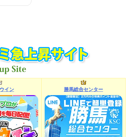
ウイン
勝馬総合センター