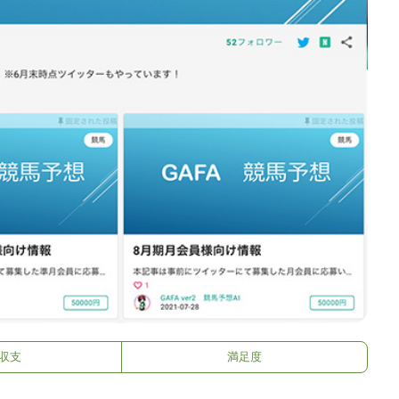
収支
満足度