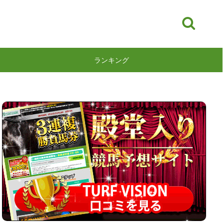
ランキング