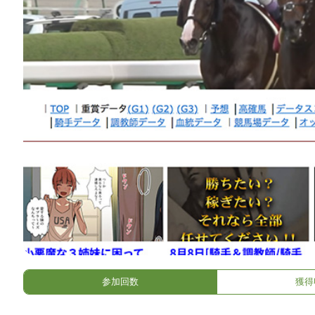
参加回数
獲得