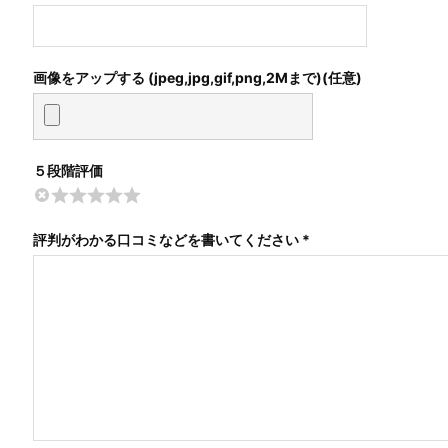
画像をアップする (jpeg,jpg,gif,png,2Mまで)
５段階評価
評判がわかる口コミなどを書いてください *