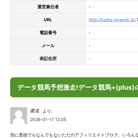
運営責任者
-
URL
http://keiba.joywork.jp/
電話番号
-
メール
-
表記住所
-
データ競馬予想激走!データ競馬+(plus
匿名
より:
2026-01-17 12:05
別に悪徳でもなんでもないただのアフィリエイトブログ。いろん