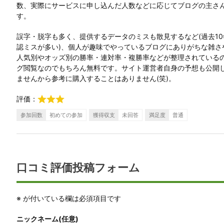
数、実際にサービスに申し込んだ人数などに応じてブログの主さ
す。
誤字・脱字も多く、提供するデータのミスも散見するなど(過去10
認ミスが多い)、個人が趣味でやっているブログにありがちな雑
人気別やオッズ別の勝率・連対率・複勝率などが整理されている
グ閲覧なのでもちろん無料です。サイト運営者自身の予想も公開
ませんから参考に購入することはありません(笑)。
評価：
参加回数
初めての参加
獲得収支
未回答
満足度
普通
口コミ評価投稿フォーム
※
が付いている欄は必須項目です
ニックネーム(任意)