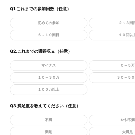
Q1.これまでの参加回数（任意）
初めての参加
２～３回
６～１０回目
１０回以
Q2.これまでの獲得収支（任意）
マイナス
０～５万
１０～３０万
３０～５０
１００万以上
Q3.満足度を教えてください（任意）
不満
やや不満
満足
大満足