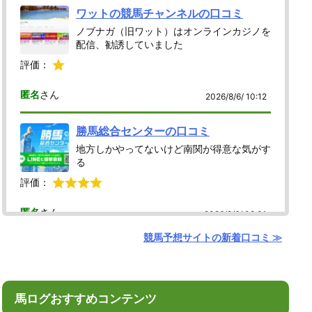
ワットの競馬チャンネルの口コミ
ノブナガ（旧ワット）はオンラインカジノを
配信、勧誘していました
評価：
匿名
さん
2026/8/6/ 10:12
勝馬総合センターの口コミ
地方しかやってないけど南関が得意な気がす
る
評価：
匿名
さん
2026/8/6/ 08:31
競馬予想サイトの新着口コミ ≫
競馬裏街道の口コミ
砂の王者見参で川崎4Rと園田4RがW的中。
平日も地方競馬でしっかり稼げるから重宝し
てます。
馬ログおすすめコンテンツ