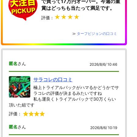
で買って17万円オーバー。今週の重
賞はどっちも当たって満足です。
★★★★
評価：
≫
ターフビジョンの口コミ
匿名
さん
2026/8/6/ 10:46
サラコレの口コミ
極上トライアルパックがハマるかどうかでサ
ラコレの評価が決まるみたいですね
私も運良くトライアルパックで30万くらい
頂いた組です
評価：
匿名
さん
2026/8/6/ 10:19