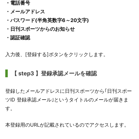
・電話番号
・メールアドレス
・パスワード(半角英数字6～20文字)
・日刊スポーツからのお知らせ
・認証確認
入力後、[登録する]ボタンをクリックします。
【 step3 】登録承認メールを確認
登録したメールアドレスに日刊スポーツから｢日刊スポー
ツID 登録承認メール｣というタイトルのメールが届きま
す。
本登録用のURLが記載されているのでアクセスします。