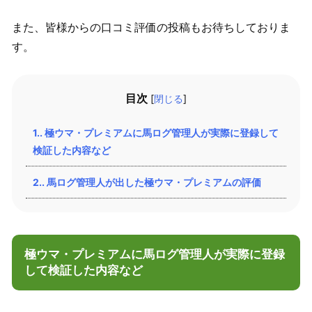
また、皆様からの口コミ評価の投稿もお待ちしておりま
す。
目次
[
閉じる
]
1.
極ウマ・プレミアムに馬ログ管理人が実際に登録して
検証した内容など
2.
馬ログ管理人が出した極ウマ・プレミアムの評価
極ウマ・プレミアムに馬ログ管理人が実際に登録
して検証した内容など