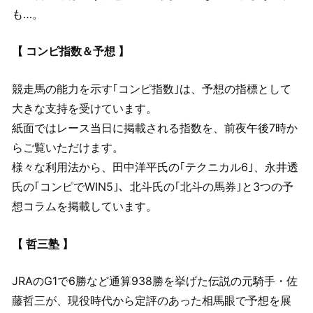
も…。
【 コンピ指数＆予想 】
競走馬の能力を示す｢コンピ指数｣は、予想の指標として
大きな支持を受けています。
紙面ではレース当日に掲載される指数を、前夜午後7時か
らご覧いただけます。
様々な利用法から、田中洋平氏の｢テクニカル6｣、永井透
氏の｢コンピでWIN5｣、北斗氏の｢北斗の馬券｣と3つの予
想コラムを掲載しています。
【 哲三塾 】
JRAのG1で6勝など通算938勝を挙げた伝説の元騎手・佐
藤哲三が、現役時代から定評のあった相馬眼で予想を展