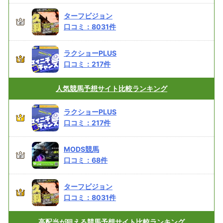
ターフビジョン
口コミ：
8031
件
ラクショーPLUS
口コミ：
217
件
人気競馬予想サイト
比較ランキング
ラクショーPLUS
口コミ：
217
件
MODS競馬
口コミ：
68
件
ターフビジョン
口コミ：
8031
件
高配当が狙える
競馬予想サイト比較ランキング