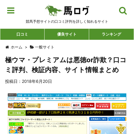
競馬予想サイトの口コミ評判を詳しく知れるサイト
口コミ
優良サイト
ランキング
ホーム
>
一般サイト
極ウマ・プレミアムは悪徳or詐欺？口コ
ミ評判、検証内容、サイト情報まとめ
投稿日：
2018年6月20日