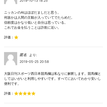
2019-10-13 18:25
ニッカンのAIはほぼだましだと思う。
何故かは人間の主観が入っていてでたらめだ。
信頼度はかなり低いと自分は思っている。
これでお金を払うことは詐欺に近い。
評価：
匿名
より:
2019-05-25 20:58
大阪日刊スポーツ西日本競馬欄は私なりに解釈します。競馬欄と
してはいがいと利用しやすいです。すべてにおいてわかり安いし
便利です。
評価：