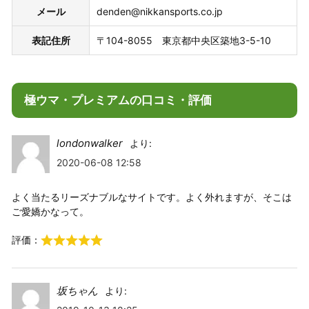
メール
denden@nikkansports.co.jp
表記住所
〒104-8055 東京都中央区築地3-5-10
極ウマ・プレミアムの口コミ・評価
londonwalker
より:
2020-06-08 12:58
よく当たるリーズナブルなサイトです。よく外れますが、そこは
ご愛嬌かなって。
評価：
坂ちゃん
より: