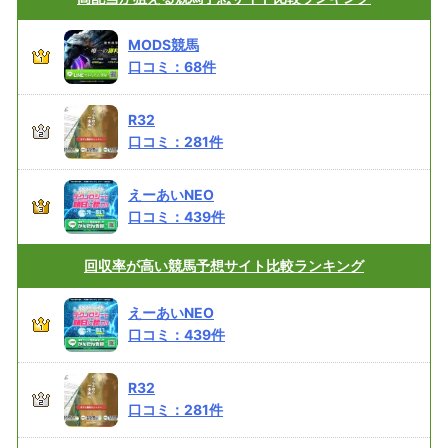
MODS競馬
口コミ：
68
件
R32
口コミ：
281
件
えーあいNEO
口コミ：
439
件
回収率が高い
競馬予想サイト比較ランキング
えーあいNEO
口コミ：
439
件
R32
口コミ：
281
件