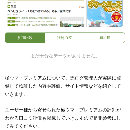
参加回数
獲得収支
満足度
まだ十分なデータがありません。
極ウマ・プレミアムについて、馬ログ管理人が実際に登
録して検証した内容や評価、サイト情報などを紹介して
いきます。
ユーザー様から寄せられた極ウマ・プレミアムの評判が
わかる口コミ評価も掲載していきますので是非参考にし
てみてください。