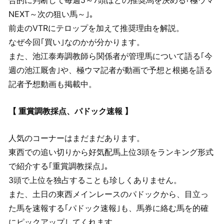
合的に判断して毎週5～7頭ほどの推奨馬を決める｢極ウマ
NEXT～次の狙い馬～｣。
前走のVTRにテロップを加えて推奨理由を解説。
なぜ今回｢買い｣なのかが分かります。
また、池江泰寿調教師ら関係者が管理馬について語る｢今
週の池江厩舎｣や、極ウマ記者が動画で予想と根拠を語る
記者予想動画も掲載中。
【 重賞調教採点、パドック速報 】
人気のコーナーはまだまだあります。
東西での追い切りから好気配馬上位3頭をランキング形式
で紹介する｢重賞調教採点｣。
3頭で上位を独占することも珍しくありません。
また、土日の東西メインレースのパドックから、目立っ
た馬を速報する｢パドック速報｣も、馬券に絡む馬を的確
にピックアップしてくれます。