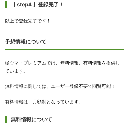
【 step4 】登録完了！
以上で登録完了です！
予想情報について
極ウマ・プレミアムでは、無料情報、有料情報を提供し
ています。
無料情報に関しては、ユーザー登録不要で閲覧可能！
有料情報は、月額制となっています。
無料情報について