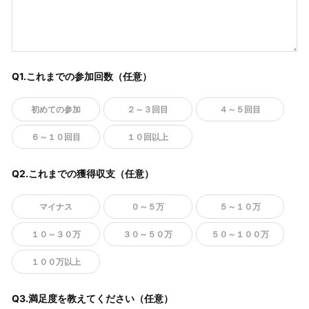
Q1.これまでの参加回数（任意）
初めての参加
２～３回目
４～５回目
６～１０回目
１０回以上
Q2.これまでの獲得収支（任意）
マイナス
０～５万
５～１０万
１０～３０万
３０～５０万
５０～１００万
１００万以上
Q3.満足度を教えてください（任意）