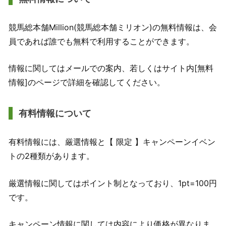
競馬総本舗Million(競馬総本舗ミリオン)の無料情報は、会
員であれば誰でも無料で利用することができます。
情報に関してはメールでの案内、若しくはサイト内[無料
情報]のページで詳細を確認してください。
有料情報について
有料情報には、厳選情報と【 限定 】キャンペーンイベン
トの2種類があります。
厳選情報に関してはポイント制となっており、1pt=100円
です。
キャンペーン情報に関しては内容により価格が異なりま