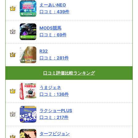
えーあいNEO
口コミ：
439
件
MODS競馬
口コミ：
69
件
R32
口コミ：
281
件
口コミ評価
比較ランキング
うまジェネ
口コミ：
136
件
ラクショーPLUS
口コミ：
217
件
ターフビジョン