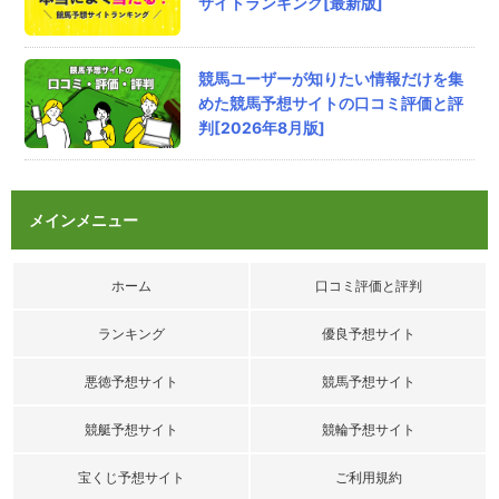
サイトランキング[最新版]
大川慶次郎～パーフェクト馬券メソッド
～の口コミ
競馬ユーザーが知りたい情報だけを集
とりあえず無料登録。毎週メインレース
◯◯◯万円的中！とLINE＆メールで報告して
めた競馬予想サイトの口コミ評価と評
くるので、試しにメインレースのみのプランを購入。当たり
判[2026年8月版]
ません！しかも送られてきた買い目の他に、同じメインレー
スを無料で特別に見れる欄がありクリックして見てみると、
何と違う馬が本命馬に・・・。その本命馬は単勝１倍台のグ
リグリ。１倍台の本命馬は来ましたが、２〜３着は外れ。な
メインメニュー
のに、また的中とのLINE＆メールが！ただのインチキな詐欺
サイトと思いました。それからは、何かのプランを購入で馬
券代返還や手持ちのチケット現金化など、訳の分からぬイベ
ホーム
口コミ評価と評判
ントで誘ってきます。ちなみにチケットとは、無料情報１日
２〜３レースの中で貰えるもので、溜まったチケットで買い
目を見るレースもあります。使わなければ溜まっていきま
ランキング
優良予想サイト
す。しかし、チケット情報もなかなか当たりません。地方競
馬（南関東）も毎日見れます。（２レース位）ま、おそらく
悪徳予想サイト
競馬予想サイト
素人の適当な買い方に穴馬１頭入れて提供してる感じです
ね。参考までに無料会員になっても損はないけど、料金払っ
競艇予想サイト
競輪予想サイト
てまで買い目を買うのは辞めた方が良いです。とにかくLINE
はしつこい位きます。
宝くじ予想サイト
ご利用規約
評価：