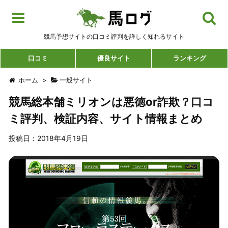
競馬予想サイトの口コミ評判を詳しく知れるサイト
口コミ
優良サイト
ランキング
ホーム
>
一般サイト
競馬総本舗ミリオンは悪徳or詐欺？口コ
ミ評判、検証内容、サイト情報まとめ
投稿日：
2018年4月19日