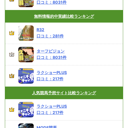
口コミ：
8031
件
無料情報的中実績
比較ランキング
R32
口コミ：
281
件
ターフビジョン
口コミ：
8031
件
ラクショーPLUS
口コミ：
217
件
人気競馬予想サイト
比較ランキング
ラクショーPLUS
口コミ：
217
件
MODS競馬