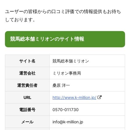
ユーザーの皆様からの口コミ評価での情報提供もお待ち
しております。
競馬総本舗ミリオンのサイト情報
サイト名
競馬総本舗ミリオン
運営会社
ミリオン事務局
運営責任者
桑原 洋一
URL
http://www.k-million.jp/
電話番号
0570-011730
メール
info@k-million.jp