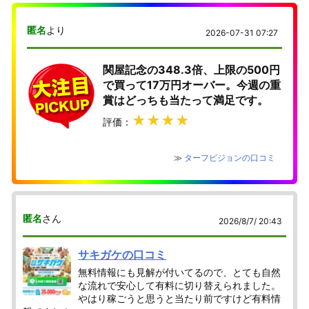
匿名
より
2026-07-31 07:27
関屋記念の348.3倍、上限の500円
で買って17万円オーバー。今週の重
賞はどっちも当たって満足です。
★★★★
評価：
≫
ターフビジョンの口コミ
匿名
さん
2026/8/7/ 20:43
サキガケの口コミ
無料情報にも見解が付いてるので、とても自然
な流れで安心して有料に切り替えられました。
やはり稼ごうと思うと当たり前ですけど有料情