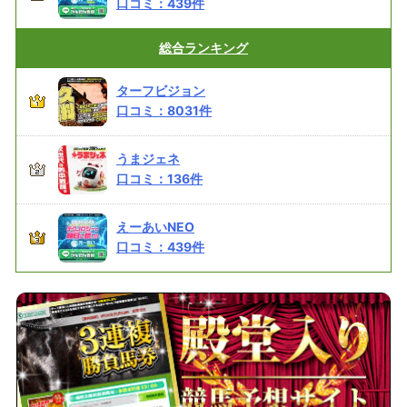
口コミ：
439
件
総合
ランキング
ターフビジョン
口コミ：
8031
件
うまジェネ
口コミ：
136
件
えーあいNEO
口コミ：
439
件