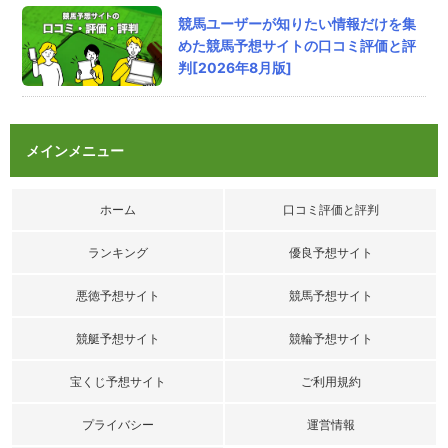
競馬ユーザーが知りたい情報だけを集
評価：
めた競馬予想サイトの口コミ評価と評
判[2026年8月版]
匿名
さん
2026/8/10/ 12:41
テキラボの口コミ
はいはいまたカタカナ4文字サイトｗ
メインメニュー
もうややこしいからやめてｗ
評価：
ホーム
口コミ評価と評判
ランキング
優良予想サイト
悪徳予想サイト
競馬予想サイト
競艇予想サイト
競輪予想サイト
宝くじ予想サイト
ご利用規約
プライバシー
運営情報