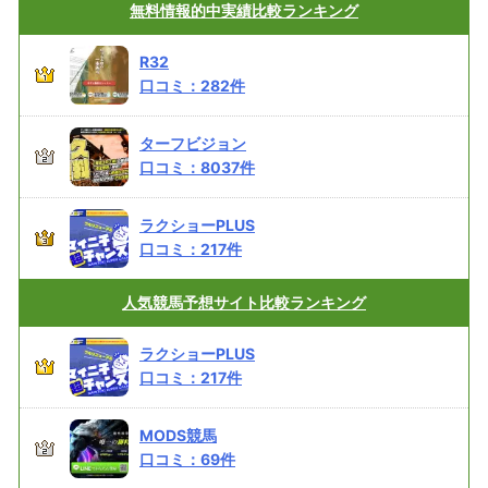
無料情報的中実績
比較ランキング
R32
口コミ：
282
件
ターフビジョン
口コミ：
8037
件
ラクショーPLUS
口コミ：
217
件
人気競馬予想サイト
比較ランキング
ラクショーPLUS
口コミ：
217
件
MODS競馬
口コミ：
69
件