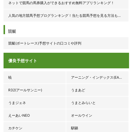
ネットで競馬の馬券購入ができるおすすめ無料アプリランキング！
人気の地方競馬予想ブログランキング！当たる競馬予想を見る方法も紹介！
競艇
競艇(ボートレース)予想サイトの口コミや評判
優良予想サイト
暁
アーニング・インデックス(EARNINGS INDEX♯3.92)
R32(アールサンニー)
うまあど
うまジェネ
うまとみらいと
えーあいNEO
オールウイン
カチケン
騏驎