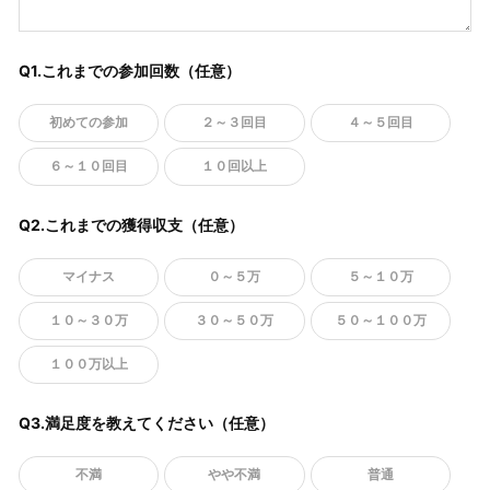
Q1.これまでの参加回数（任意）
初めての参加
２～３回目
４～５回目
６～１０回目
１０回以上
Q2.これまでの獲得収支（任意）
マイナス
０～５万
５～１０万
１０～３０万
３０～５０万
５０～１００万
１００万以上
Q3.満足度を教えてください（任意）
不満
やや不満
普通