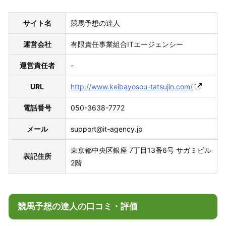
サイト名
競馬予想の達人
運営会社
有限責任事業組合ITエージェンシー
運営責任者
-
URL
http://www.keibayosou-tatsujin.com/
電話番号
050-3638-7772
メール
support@it-agency.jp
東京都中央区銀座 7丁目13番6号 サガミビル
表記住所
2階
競馬予想の達人の口コミ・評価