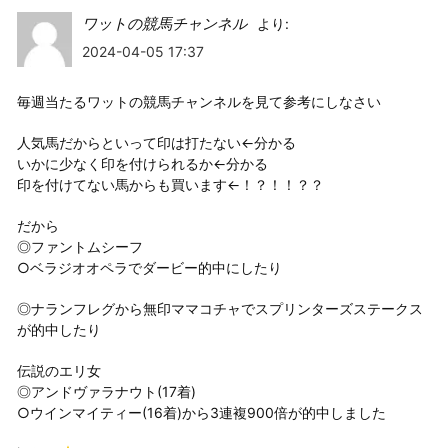
ワットの競馬チャンネル
より:
2024-04-05 17:37
毎週当たるワットの競馬チャンネルを見て参考にしなさい
人気馬だからといって印は打たない←分かる
いかに少なく印を付けられるか←分かる
印を付けてない馬からも買います←！？！！？？
だから
◎ファントムシーフ
○ベラジオオペラでダービー的中にしたり
◎ナランフレグから無印ママコチャでスプリンターズステークス
が的中したり
伝説のエリ女
◎アンドヴァラナウト(17着)
○ウインマイティー(16着)から3連複900倍が的中しました