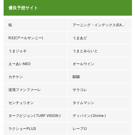
優良予想サイト
暁
アーニング・インデックス(EARNINGS INDEX♯3.92)
R32(アールサンニー)
うまあど
うまジェネ
うまとみらいと
えーあいNEO
オールウイン
カチケン
騏驎
逆境ファンファーレ
サラコレ
センチュリオン
タイムマシン
ターフビジョン( TURF VISION )
ディバイン( Divine )
ラクショーPLUS
レープロ