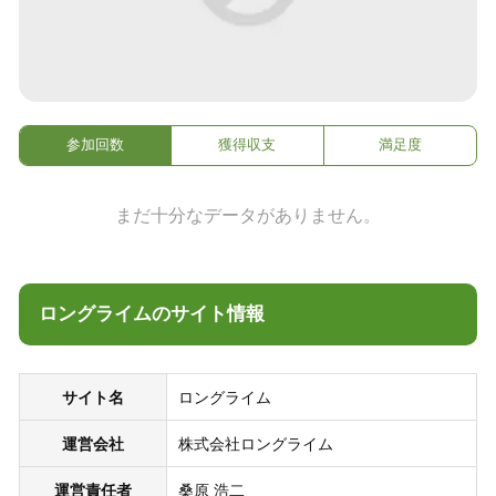
参加回数
獲得収支
満足度
まだ十分なデータがありません。
ロングライムのサイト情報
サイト名
ロングライム
運営会社
株式会社ロングライム
運営責任者
桑原 浩二