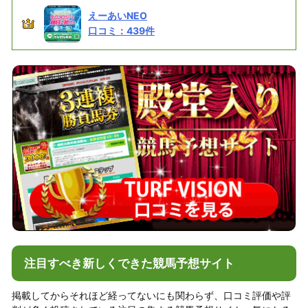
えーあいNEO
口コミ：
439
件
注目すべき新しくできた競馬予想サイト
掲載してからそれほど経ってないにも関わらず、口コミ評価や評