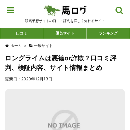
競馬予想サイトの口コミ評判を詳しく知れるサイト
口コミ
優良サイト
ランキング
ホーム
>
一般サイト
ロングライムは悪徳or詐欺？口コミ評
判、検証内容、サイト情報まとめ
更新日：2020年12月13日