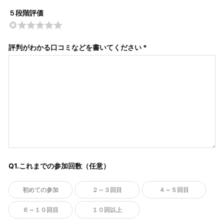
５段階評価
評判がわかる口コミなどを書いてください *
Q1.これまでの参加回数（任意）
初めての参加
２～３回目
４～５回目
６～１０回目
１０回以上