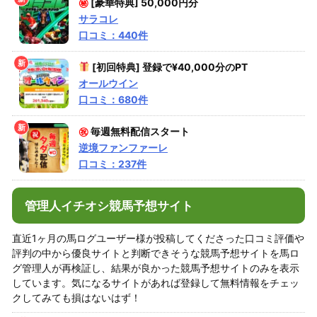
㊙
[豪華特典] 50,000円分
サラコレ
口コミ：440件
[初回特典] 登録で¥40,000分のPT
オールウイン
口コミ：680件
㊗
毎週無料配信スタート
逆境ファンファーレ
口コミ：237件
管理人イチオシ競馬予想サイト
直近1ヶ月の馬ログユーザー様が投稿してくださった口コミ評価や
評判の中から優良サイトと判断できそうな競馬予想サイトを馬ロ
グ管理人が再検証し、結果が良かった競馬予想サイトのみを表示
しています。気になるサイトがあれば登録して無料情報をチェッ
クしてみても損はないはず！