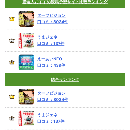
管理人おすすめ
競馬予想サイト比較ランキング
ターフビジョン
口コミ：
8034
件
うまジェネ
口コミ：
137
件
えーあいNEO
口コミ：
439
件
総合
ランキング
ターフビジョン
口コミ：
8034
件
うまジェネ
口コミ：
137
件