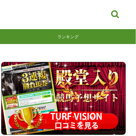
ランキング