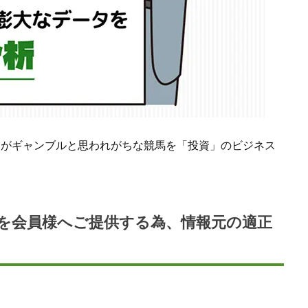
」がギャンブルと思われがちな競馬を「投資」のビジネス
を会員様へご提供する為、情報元の適正