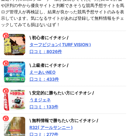
や評判の中から優良サイトと判断できそうな競馬予想サイトを馬
ログ管理人が再検証し、結果が良かった競馬予想サイトのみを表
示しています。気になるサイトがあれば登録して無料情報をチェ
ックしてみても損はないはず！
\ 初心者にイチオシ /
ターフビジョン( TURF VISION )
口コミ：8026件
\ 上級者にイチオシ /
えーあいNEO
口コミ：433件
\ 安定的に勝ちたい方にイチオシ /
うまジェネ
口コミ：133件
\ 無料情報で勝ちたい方にイチオシ /
R32( アールサンニー )
口コミ：277件