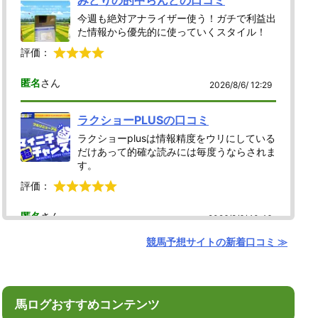
今週も絶対アナライザー使う！ガチで利益出
た情報から優先的に使っていくスタイル！
評価：
匿名
さん
2026/8/6/ 12:29
ラクショーPLUSの口コミ
ラクショーplusは情報精度をウリにしている
だけあって的確な読みには毎度うならされま
す。
評価：
匿名
さん
2026/8/6/ 10:46
競馬予想サイトの新着口コミ ≫
サラコレの口コミ
極上トライアルパックがハマるかどうかでサ
ラコレの評価が決まるみたいですね
私も運良くトライアルパックで30万くらい
馬ログおすすめコンテンツ
頂いた組です