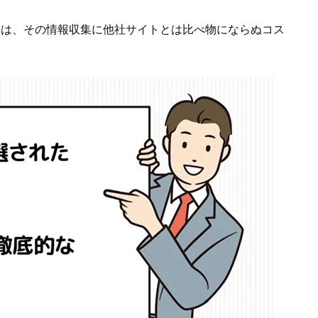
報は、その情報収集に他社サイトとは比べ物にならぬコス