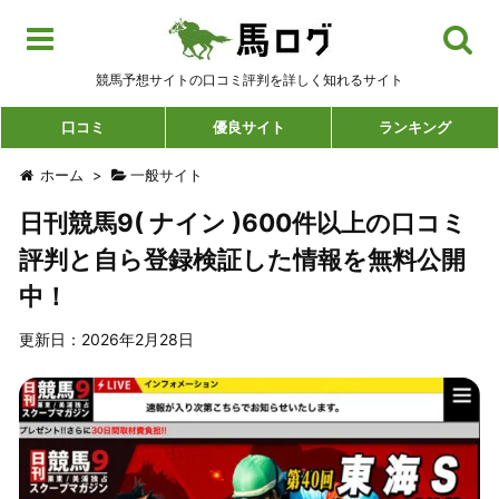
競馬予想サイトの口コミ評判を詳しく知れるサイト
口コミ
優良サイト
ランキング
ホーム
>
一般サイト
日刊競馬9( ナイン )600件以上の口コミ
評判と自ら登録検証した情報を無料公開
中！
更新日：2026年2月28日