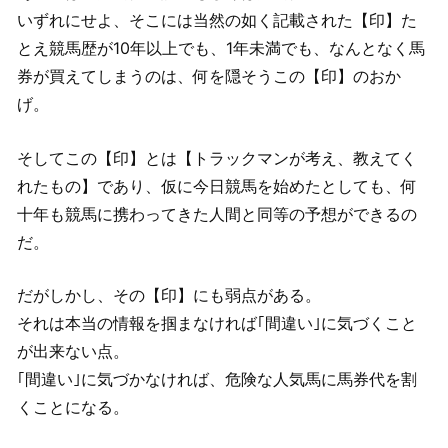
いずれにせよ、そこには当然の如く記載された【印】た
とえ競馬歴が10年以上でも、1年未満でも、なんとなく馬
券が買えてしまうのは、何を隠そうこの【印】のおか
げ。
そしてこの【印】とは【トラックマンが考え、教えてく
れたもの】であり、仮に今日競馬を始めたとしても、何
十年も競馬に携わってきた人間と同等の予想ができるの
だ。
だがしかし、その【印】にも弱点がある。
それは本当の情報を掴まなければ｢間違い｣に気づくこと
が出来ない点。
｢間違い｣に気づかなければ、危険な人気馬に馬券代を割
くことになる。