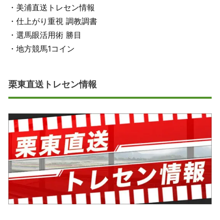
・美浦直送トレセン情報
・仕上がり重視 調教調書
・選馬眼活用術 勝目
・地方競馬1コイン
栗東直送トレセン情報