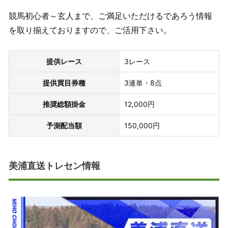
競馬初心者～玄人まで、ご満足いただけるであろう情報
を取り揃えておりますので、ご活用下さい。
提供レース
3レース
提供買目券種
3連単・8点
推奨総額掛金
12,000円
予測配当額
150,000円
美浦直送トレセン情報