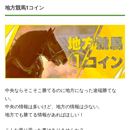
地方競馬1コイン
中央ならそこそこ勝てるのに地方になった途端勝てな
い。
中央の情報は多いけど、地方の情報は少ない。
地方でも勝てる情報があればほしい！