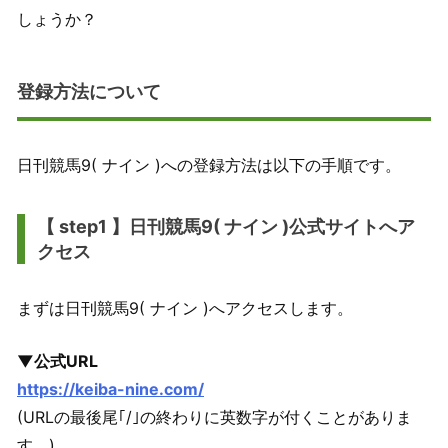
しょうか？
登録方法について
日刊競馬9( ナイン )への登録方法は以下の手順です。
【 step1 】日刊競馬9( ナイン )公式サイトへア
クセス
まずは日刊競馬9( ナイン )へアクセスします。
▼公式URL
https://keiba-nine.com/
(URLの最後尾｢/｣の終わりに英数字が付くことがありま
す。)