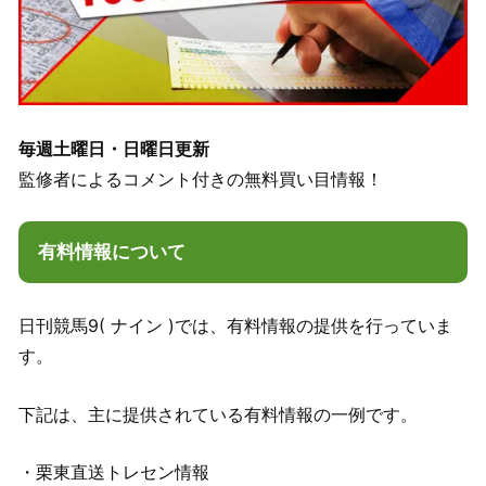
毎週土曜日・日曜日更新
監修者によるコメント付きの無料買い目情報！
有料情報について
日刊競馬9( ナイン )では、有料情報の提供を行っていま
す。
下記は、主に提供されている有料情報の一例です。
・栗東直送トレセン情報