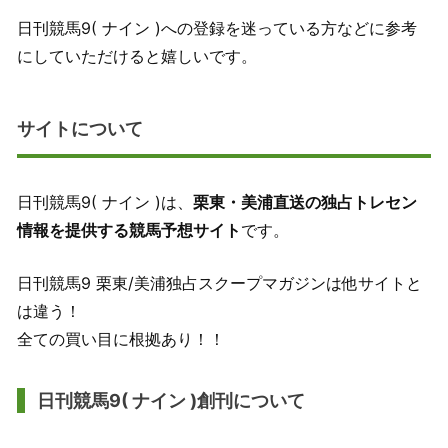
日刊競馬9( ナイン )への登録を迷っている方などに参考
にしていただけると嬉しいです。
サイトについて
日刊競馬9( ナイン )は、
栗東・美浦直送の独占トレセン
情報を提供する競馬予想サイト
です。
日刊競馬9 栗東/美浦独占スクープマガジンは他サイトと
は違う！
全ての買い目に根拠あり！！
日刊競馬9( ナイン )創刊について