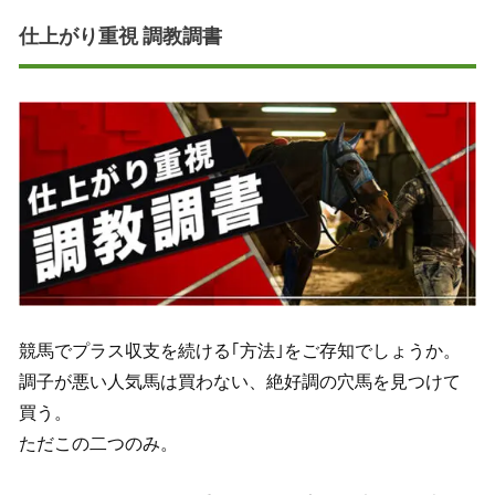
仕上がり重視 調教調書
競馬でプラス収支を続ける｢方法｣をご存知でしょうか。
調子が悪い人気馬は買わない、絶好調の穴馬を見つけて
買う。
ただこの二つのみ。