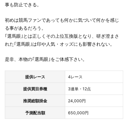
事も防止できる。
初めは競馬ファンであっても何かに気づいて何かを感じ
る事があるだろう。
｢選馬眼｣とは正しくその上位互換版となり、研ぎ澄まさ
れた｢選馬眼｣は印や人気・オッズにも影響されない。
是非、本物の｢選馬眼｣をご体感下さい。
提供レース
4レース
提供買目券種
3連単・12点
推奨総額掛金
24,000円
予測配当額
650,000円