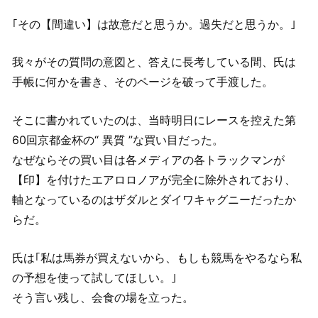
｢その【間違い】は故意だと思うか。過失だと思うか。｣
我々がその質問の意図と、答えに長考している間、氏は
手帳に何かを書き、そのページを破って手渡した。
そこに書かれていたのは、当時明日にレースを控えた第
60回京都金杯の“ 異質 ”な買い目だった。
なぜならその買い目は各メディアの各トラックマンが
【印】を付けたエアロロノアが完全に除外されており、
軸となっているのはザダルとダイワキャグニーだったか
らだ。
氏は｢私は馬券が買えないから、もしも競馬をやるなら私
の予想を使って試してほしい。｣
そう言い残し、会食の場を立った。