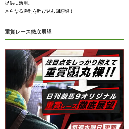
提供に活用。
さらなる勝利を呼び込む回顧録！
重賞レース徹底展望