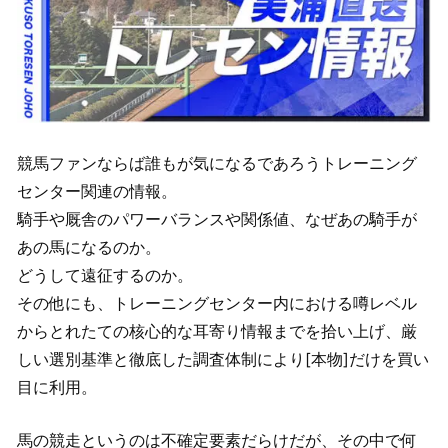
競馬ファンならば誰もが気になるであろうトレーニング
センター関連の情報。
騎手や厩舎のパワーバランスや関係値、なぜあの騎手が
あの馬になるのか。
どうして遠征するのか。
その他にも、トレーニングセンター内における噂レベル
からとれたての核心的な耳寄り情報までを拾い上げ、厳
しい選別基準と徹底した調査体制により[本物]だけを買い
目に利用。
馬の競走というのは不確定要素だらけだが、その中で何