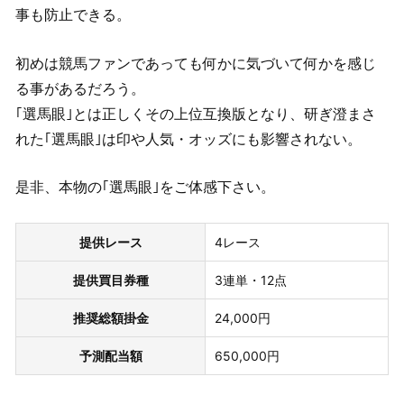
事も防止できる。
初めは競馬ファンであっても何かに気づいて何かを感じ
る事があるだろう。
｢選馬眼｣とは正しくその上位互換版となり、研ぎ澄まさ
れた｢選馬眼｣は印や人気・オッズにも影響されない。
是非、本物の｢選馬眼｣をご体感下さい。
提供レース
4レース
提供買目券種
3連単・12点
推奨総額掛金
24,000円
予測配当額
650,000円