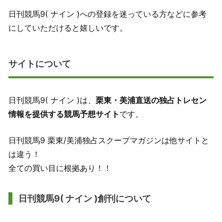
日刊競馬9( ナイン )への登録を迷っている方などに参考
にしていただけると嬉しいです。
サイトについて
日刊競馬9( ナイン )は、
栗東・美浦直送の独占トレセン
情報を提供する競馬予想サイト
です。
日刊競馬9 栗東/美浦独占スクープマガジンは他サイトと
は違う！
全ての買い目に根拠あり！！
日刊競馬9( ナイン )創刊について