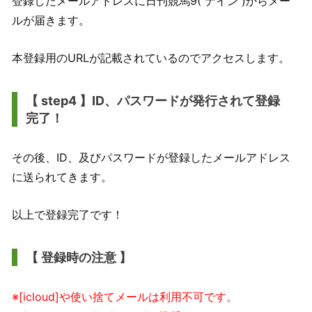
登録したメールアドレスに日刊競馬9( ナイン )からメー
ルが届きます。
本登録用のURLが記載されているのでアクセスします。
【 step4 】ID、パスワードが発行されて登録
完了！
その後、ID、及びパスワードが登録したメールアドレス
に送られてきます。
以上で登録完了です！
【 登録時の注意 】
※[icloud]や使い捨てメールは利用不可です。