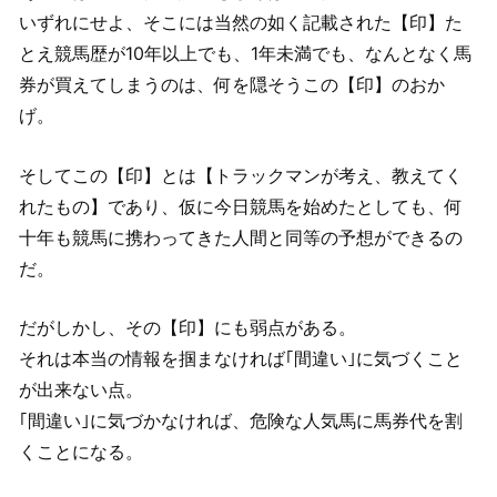
いずれにせよ、そこには当然の如く記載された【印】た
とえ競馬歴が10年以上でも、1年未満でも、なんとなく馬
券が買えてしまうのは、何を隠そうこの【印】のおか
げ。
そしてこの【印】とは【トラックマンが考え、教えてく
れたもの】であり、仮に今日競馬を始めたとしても、何
十年も競馬に携わってきた人間と同等の予想ができるの
だ。
だがしかし、その【印】にも弱点がある。
それは本当の情報を掴まなければ｢間違い｣に気づくこと
が出来ない点。
｢間違い｣に気づかなければ、危険な人気馬に馬券代を割
くことになる。