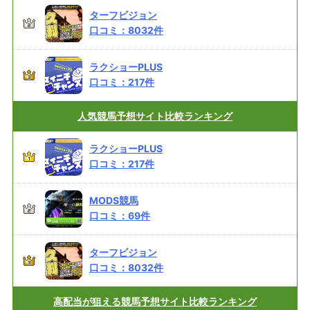
ターフビジョン
口コミ：
8032
件
ラクショーPLUS
口コミ：
217
件
人気競馬予想サイト
比較ランキング
ラクショーPLUS
口コミ：
217
件
MODS競馬
口コミ：
69
件
ターフビジョン
口コミ：
8032
件
高配当が狙える
競馬予想サイト比較ランキング