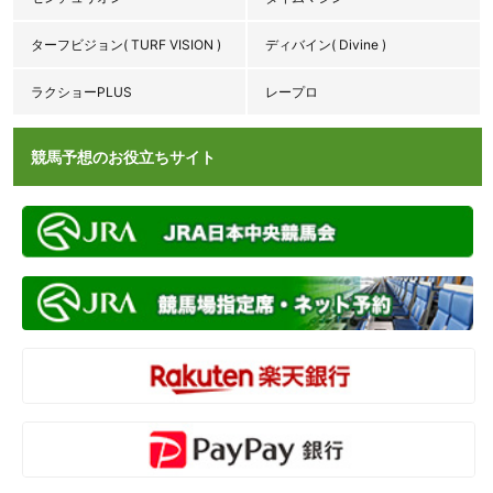
ターフビジョン( TURF VISION )
ディバイン( Divine )
ラクショーPLUS
レープロ
競馬予想のお役立ちサイト