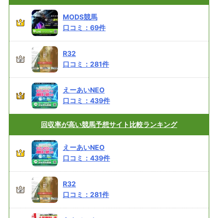
MODS競馬
口コミ：
69
件
R32
口コミ：
281
件
えーあいNEO
口コミ：
439
件
回収率が高い
競馬予想サイト比較ランキング
えーあいNEO
口コミ：
439
件
R32
口コミ：
281
件