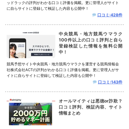
ッドラックの評判がわかる口コミ評価を掲載。更に管理人がサイト
に自らサイトに登録して検証した内容も公開中！
口コミ:428件
中央競馬・地方競馬ウマラク
100件以上の口コミ評判と自ら
登録検証した情報を無料公開
中！
競馬予想サイト中央競馬・地方競馬ウマラクを運営する競馬情報会
社株式会社ACTの評判がわかる口コミ評価を掲載。更に管理人がサ
イトに自らサイトに登録して検証した内容も公開中！
口コミ:143件
オールマイティは悪徳or詐欺？
口コミ評判、検証内容、サイト
情報まとめ