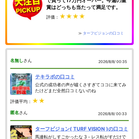
で買って17万円オーバー。今週の重
賞はどっちも当たって満足です。
★★★★
評価：
≫
ターフビジョンの口コミ
名無し
さん
2026/8/8/ 00:35
テキラボの口コミ
公式の成功者の声が噓くさすぎてココに来てみ
たけどまだ全然口コミないのね
★★
評価平均：
匿名
さん
2026/8/8/ 00:33
ターフビジョン( TURF VISION )の口コミ
馬連転がしすごかったな 3－レス転がすだけで