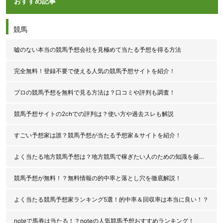
おすすめ記事
競馬
嘘のない本当の競馬予想会社を見極めて当たる予想を得る方法
完全無料！登録不要で使える人気の競馬予想サイトを紹介！
プロの競馬予想を無料で見る方法は？口コミや評判も調査！
競馬予想サイトの2chでの評判は？使い方や過去スレも解説
すごい予想家は誰？競馬予想が当たる予想家＆サイトを紹介！
よく当たる地方競馬予想は？地方競馬で稼ぎたい人のための知識を厳選公開！
競馬予想が無料！？無料情報の的中率と落とし穴を徹底解説！
よく当たる競馬予想家ランキング5選！的中率＆回収率は本当に良い！？
noteで馬券は当たる！？noteの人気競馬予想おすすめランキング！