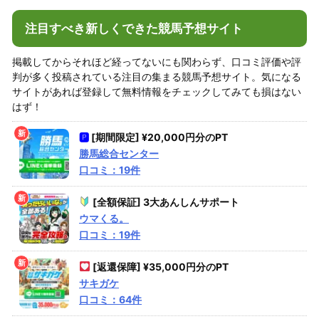
注目すべき新しくできた競馬予想サイト
掲載してからそれほど経ってないにも関わらず、口コミ評価や評
判が多く投稿されている注目の集まる競馬予想サイト。気になる
サイトがあれば登録して無料情報をチェックしてみても損はない
はず！
🅿
[期間限定] ¥20,000円分のPT
勝馬総合センター
口コミ：19件
[全額保証] 3大あんしんサポート
ウマくる。
口コミ：19件
[返還保障] ¥35,000円分のPT
サキガケ
口コミ：64件