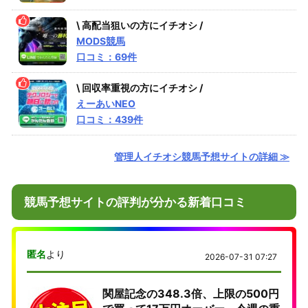
\ 高配当狙いの方にイチオシ /
MODS競馬
口コミ：69件
\ 回収率重視の方にイチオシ /
えーあいNEO
口コミ：439件
管理人イチオシ競馬予想サイトの詳細 ≫
競馬予想サイトの評判が分かる新着口コミ
匿名
より
2026-07-31 07:27
関屋記念の348.3倍、上限の500円