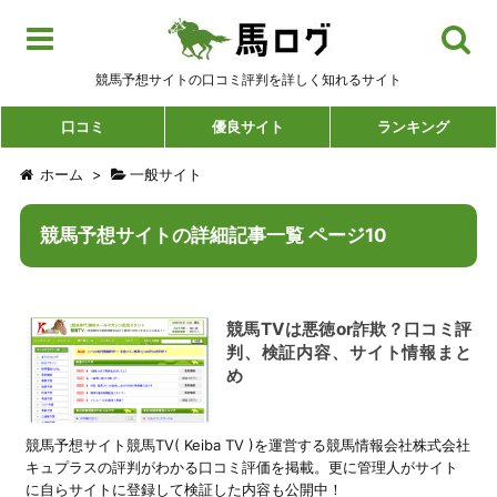
競馬予想サイトの口コミ評判を詳しく知れるサイト
口コミ
優良サイト
ランキング
ホーム
>
一般サイト
競馬予想サイトの詳細記事一覧 ページ10
競馬TVは悪徳or詐欺？口コミ評
判、検証内容、サイト情報まと
め
競馬予想サイト競馬TV( Keiba TV )を運営する競馬情報会社株式会社
キュプラスの評判がわかる口コミ評価を掲載。更に管理人がサイト
に自らサイトに登録して検証した内容も公開中！