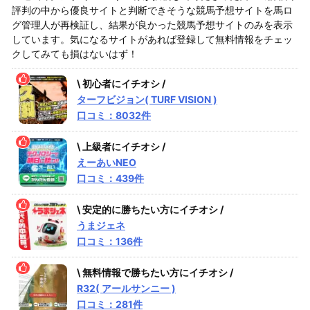
評判の中から優良サイトと判断できそうな競馬予想サイトを馬ロ
グ管理人が再検証し、結果が良かった競馬予想サイトのみを表示
しています。気になるサイトがあれば登録して無料情報をチェッ
クしてみても損はないはず！
\ 初心者にイチオシ /
ターフビジョン( TURF VISION )
口コミ：8032件
\ 上級者にイチオシ /
えーあいNEO
口コミ：439件
\ 安定的に勝ちたい方にイチオシ /
うまジェネ
口コミ：136件
\ 無料情報で勝ちたい方にイチオシ /
R32( アールサンニー )
口コミ：281件