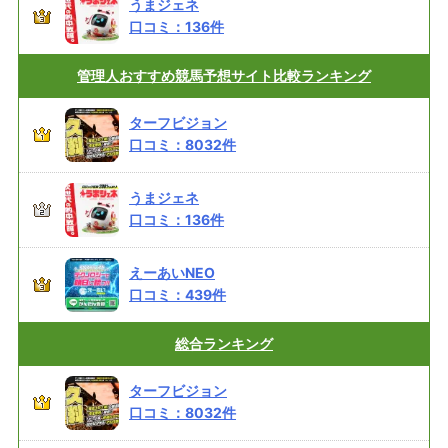
うまジェネ
口コミ：
136
件
管理人おすすめ
競馬予想サイト比較ランキング
ターフビジョン
口コミ：
8032
件
うまジェネ
口コミ：
136
件
えーあいNEO
口コミ：
439
件
総合
ランキング
ターフビジョン
口コミ：
8032
件