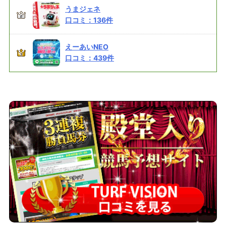
うまジェネ
口コミ：
136
件
えーあいNEO
口コミ：
439
件