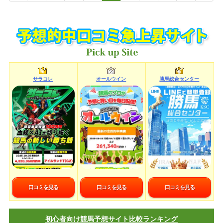
サラコレ
オールウイン
勝馬総合センター
口コミを見る
口コミを見る
口コミを見る
初心者向け
競馬予想サイト比較ランキング