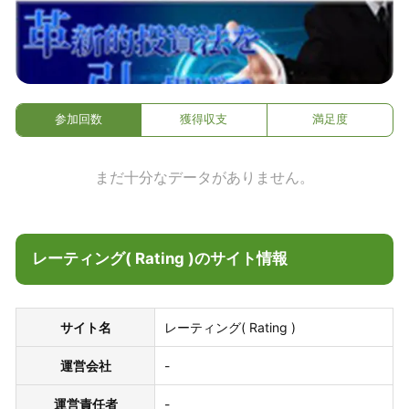
参加回数
獲得収支
満足度
まだ十分なデータがありません。
レーティング( Rating )のサイト情報
サイト名
レーティング( Rating )
運営会社
-
運営責任者
-