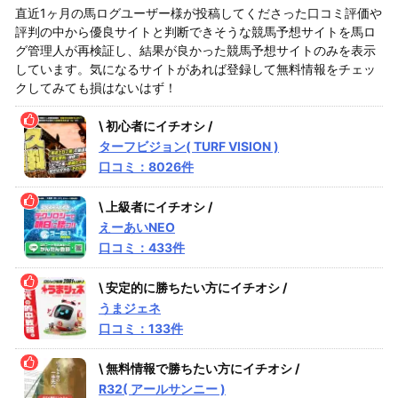
直近1ヶ月の馬ログユーザー様が投稿してくださった口コミ評価や
評判の中から優良サイトと判断できそうな競馬予想サイトを馬ロ
グ管理人が再検証し、結果が良かった競馬予想サイトのみを表示
しています。気になるサイトがあれば登録して無料情報をチェッ
クしてみても損はないはず！
\ 初心者にイチオシ /
ターフビジョン( TURF VISION )
口コミ：8026件
\ 上級者にイチオシ /
えーあいNEO
口コミ：433件
\ 安定的に勝ちたい方にイチオシ /
うまジェネ
口コミ：133件
\ 無料情報で勝ちたい方にイチオシ /
R32( アールサンニー )