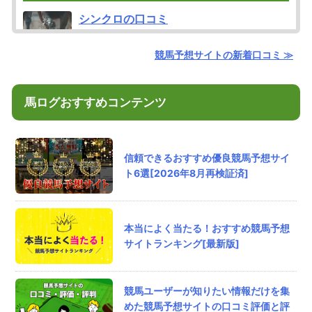
シンクロの口コミ
ダッジの重賞攻略は今回も見事でした。買い目
を確認すると無駄な部分がなく、結果から見て
競馬予想サイトの新着口コミ ≫
も納得できる内容。こういうメリハリのある予
想は安心感があります。
評価：
馬ログおすすめコンテンツ
匿名
さん
2026/8/6/ 17:05
信頼できるおすすめ優良競馬予想サイ
センチュリオンの口コミ
ト6選[2026年8月再検証済]
プラチナプランで106万ゲット！2週連続大幅プ
ラスだし、今週末の予想もめちゃくちゃ楽し
み。
評価：
本当によく当たる！おすすめ競馬予想
サイトランキング[最新版]
IM
さん
2026/8/6/ 14:34
競馬ユーザーが知りたい情報だけを集
超すごい競馬の口コミ
めた競馬予想サイトの口コミ評価と評
超すごい競馬の無料予想は出し惜しみ一切ナ