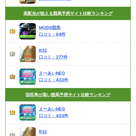
高配当が狙える
競馬予想サイト比較ランキング
MODS競馬
口コミ：
64
件
R32
口コミ：
277
件
えーあいNEO
口コミ：
433
件
回収率が高い
競馬予想サイト比較ランキング
えーあいNEO
口コミ：
433
件
R32