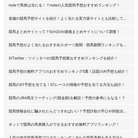
noteで馬券は当たる！？noteの人気競馬予想おすすめランキング！
老舗の競馬予想サイトを紹介！よく当たる実力派サイトとも比較してみた！
競馬まとめサイトって？5ch(2ch)速報まとめサイトについて調査！
競馬予想がよく当たるおすすめスポーツ新聞・競馬新聞ランキングを紹介！
X(Twitter：ツイッター)の競馬予想家おすすめランキングを紹介！
競馬予想の無料アプリのおすすめランキング5選！話題のAI予想も紹介！
競馬のG1予想を当てる！G1レースの情報や予想を当てる方法も紹介！
競馬のJRA馬主リーディング(賞金順)を解説！予想の参考にもなる！？
競馬情報会社に騙されたらどうすればいい？予想詐欺の手口や対処法を解説！
ネットで競馬の馬券購入ができるおすすめ無料アプリランキング！
人気の地方競馬予想ブログランキング！当たる競馬予想を見る方法も紹介！