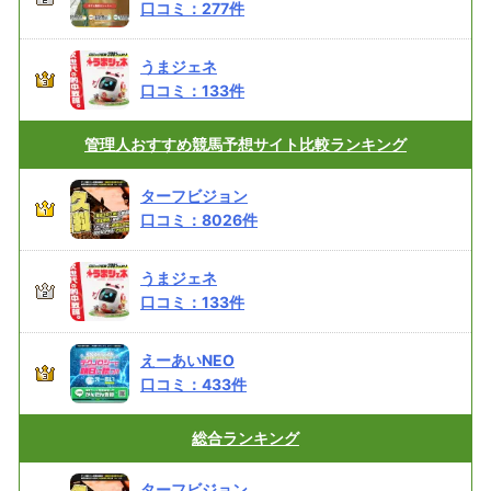
口コミ：
277
件
うまジェネ
口コミ：
133
件
管理人おすすめ
競馬予想サイト比較ランキング
ターフビジョン
口コミ：
8026
件
うまジェネ
口コミ：
133
件
えーあいNEO
口コミ：
433
件
総合
ランキング
ターフビジョン