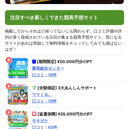
注目すべき新しくできた競馬予想サイト
掲載してからそれほど経ってないにも関わらず、口コミ評価や評
判が多く投稿されている注目の集まる競馬予想サイト。気になる
サイトがあれば登録して無料情報をチェックしてみても損はない
はず！
🅿
[期間限定] ¥20,000円分のPT
勝馬総合センター
口コミ：19件
[全額保証] 3大あんしんサポート
ウマくる。
口コミ：19件
[返還保障] ¥35,000円分のPT
サキガケ
口コミ：63件