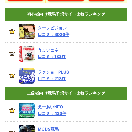
初心者向け
競馬予想サイト比較ランキング
ターフビジョン
口コミ：
8026
件
うまジェネ
口コミ：
133
件
ラクショーPLUS
口コミ：
213
件
上級者向け
競馬予想サイト比較ランキング
えーあいNEO
口コミ：
433
件
MODS競馬