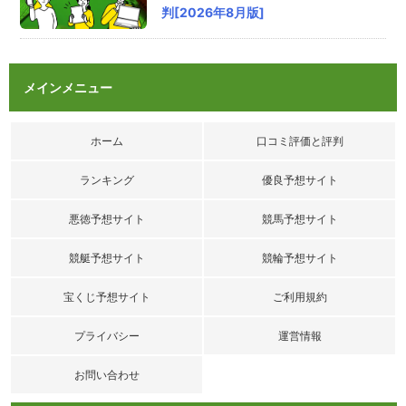
判[2026年8月版]
シ！って言ってるだけあって凄い精度の情報が
ガンガン提供されるんだが(笑)
評価：
メインメニュー
匿名
さん
2026/8/6/ 13:01
ホーム
口コミ評価と評判
みどりの的中らんどの口コミ
今週も絶対アナライザー使う！ガチで利益出た
ランキング
優良予想サイト
情報から優先的に使っていくスタイル！
評価：
悪徳予想サイト
競馬予想サイト
競艇予想サイト
競輪予想サイト
宝くじ予想サイト
ご利用規約
プライバシー
運営情報
お問い合わせ