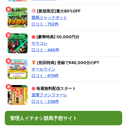
[新規限定]最大80%OFF
競馬ジャックポット
口コミ：752件
㊙
[豪華特典] 50,000円分
サラコレ
口コミ：440件
[初回特典] 登録で¥40,000分のPT
オールウイン
口コミ：679件
㊗
毎週無料配信スタート
逆境ファンファーレ
口コミ：236件
管理人イチオシ競馬予想サイト