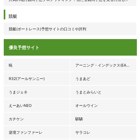
競艇
競艇(ボートレース)予想サイトの口コミや評判
優良予想サイト
暁
アーニング・インデックス(EARNINGS INDEX♯3.92)
R32(アールサンニー)
うまあど
うまジェネ
うまとみらいと
えーあいNEO
オールウイン
カチケン
騏驎
逆境ファンファーレ
サラコレ