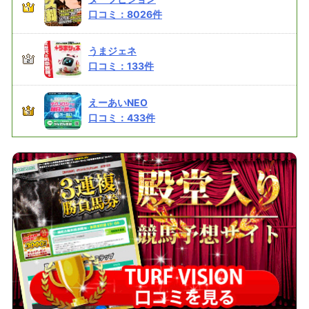
口コミ：
8026
件
うまジェネ
口コミ：
133
件
えーあいNEO
口コミ：
433
件