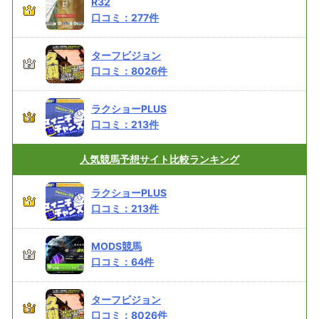
R32
口コミ：
277
件
ターフビジョン
口コミ：
8026
件
ラクショーPLUS
口コミ：
213
件
人気競馬予想サイト
比較ランキング
ラクショーPLUS
口コミ：
213
件
MODS競馬
口コミ：
64
件
ターフビジョン
口コミ：
8026
件