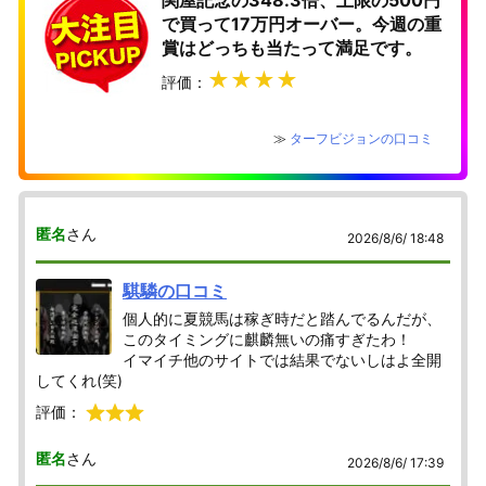
関屋記念の348.3倍、上限の500円
で買って17万円オーバー。今週の重
賞はどっちも当たって満足です。
★★★★
評価：
≫
ターフビジョンの口コミ
匿名
さん
2026/8/6/ 18:48
騏驎の口コミ
個人的に夏競馬は稼ぎ時だと踏んでるんだが、
このタイミングに麒麟無いの痛すぎたわ！
イマイチ他のサイトでは結果でないしはよ全開
してくれ(笑)
評価：
匿名
さん
2026/8/6/ 17:39