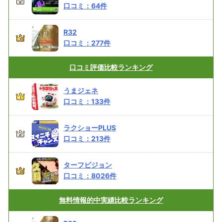
口コミ：
64
件
R32
口コミ：
277
件
口コミ評価
比較ランキング
うまジェネ
口コミ：
133
件
ラクショーPLUS
口コミ：
213
件
ターフビジョン
口コミ：
8026
件
無料情報的中実績
比較ランキング