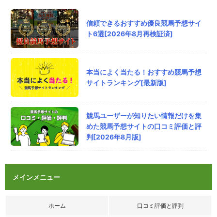
ジャックポット（KEIBA JACKPOT）の
口コミ
信頼できるおすすめ優良競馬予想サイ
今週も地方から中央までトータルで大幅プラス
ト6選[2026年8月再検証済]
達成
評価：
本当によく当たる！おすすめ競馬予想
匿名
さん
2026/8/8/ 19:23
サイトランキング[最新版]
みどりの的中らんどの口コミ
くぅー、3連単の無料、1番人気が1.1倍まで下が
競馬ユーザーが知りたい情報だけを集
ったせいで、配当が全然つかなかった。アレさ
めた競馬予想サイトの口コミ評価と評
え無ければもっとプラスになったのに惜しいよ
判[2026年8月版]
ね！買い目は間違ったなかった。下がり過ぎでしょ（泣）
評価：
匿名
さん
メインメニュー
2026/8/8/ 19:11
テキラボの口コミ
ホーム
口コミ評価と評判
解析浸透率1800％オーバーってどうゆう意味？