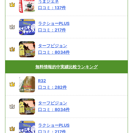
うまジェネ
口コミ：
137
件
ラクショーPLUS
口コミ：
217
件
ターフビジョン
口コミ：
8034
件
無料情報的中実績
比較ランキング
R32
口コミ：
282
件
ターフビジョン
口コミ：
8034
件
ラクショーPLUS
口コミ：
217
件