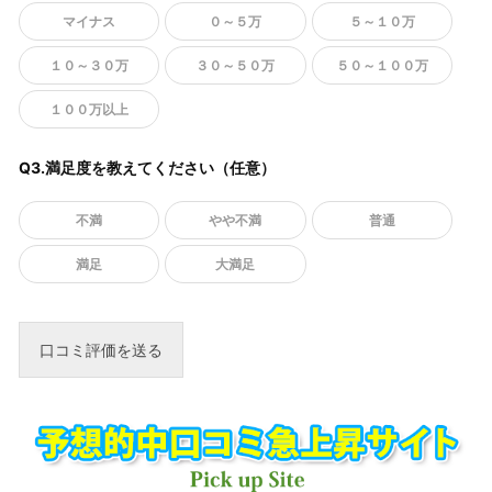
マイナス
０～５万
５～１０万
１０～３０万
３０～５０万
５０～１００万
１００万以上
Q3.満足度を教えてください（任意）
不満
やや不満
普通
満足
大満足