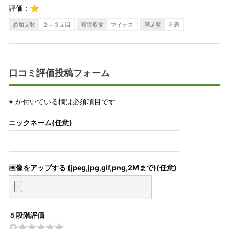
評価：
参加回数
２～３回目
獲得収支
マイナス
満足度
不満
口コミ評価投稿フォーム
※
が付いている欄は必須項目です
ニックネーム(任意)
画像をアップする (jpeg,jpg,gif,png,2Mまで)
５段階評価