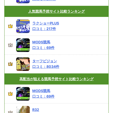
人気競馬予想サイト
比較ランキング
ラクショーPLUS
口コミ：
217
件
MODS競馬
口コミ：
69
件
ターフビジョン
口コミ：
8034
件
高配当が狙える
競馬予想サイト比較ランキング
MODS競馬
口コミ：
69
件
R32