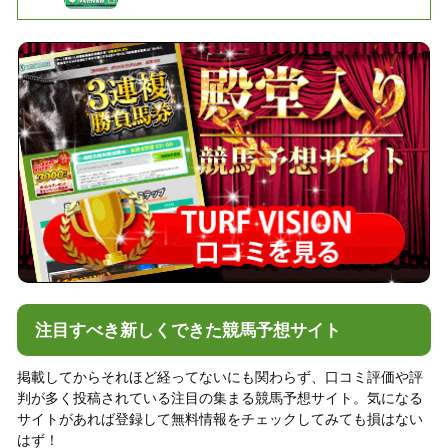
注目すべき新しくできた競馬予想サイト
掲載してからそれほど経ってないにも関わらず、口コミ評価や評
判が多く投稿されている注目の集まる競馬予想サイト。気になる
サイトがあれば登録して無料情報をチェックしてみても損はない
はず！