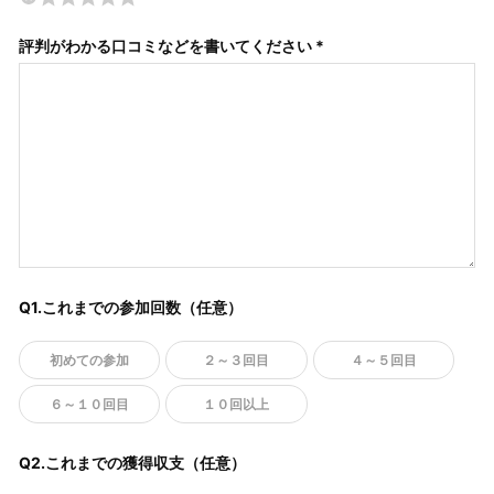
評判がわかる口コミなどを書いてください *
Q1.これまでの参加回数（任意）
初めての参加
２～３回目
４～５回目
６～１０回目
１０回以上
Q2.これまでの獲得収支（任意）