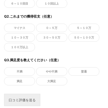
６～１０回目
１０回以上
Q2.これまでの獲得収支（任意）
マイナス
０～５万
５～１０万
１０～３０万
３０～５０万
５０～１００万
１００万以上
Q3.満足度を教えてください（任意）
不満
やや不満
普通
満足
大満足