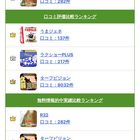
口コミ：
282
件
口コミ評価
比較ランキング
うまジェネ
口コミ：
137
件
ラクショーPLUS
口コミ：
217
件
ターフビジョン
口コミ：
8032
件
無料情報的中実績
比較ランキング
R32
口コミ：
282
件
ターフビジョン