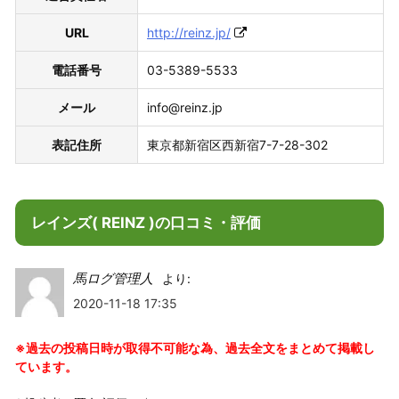
URL
http://reinz.jp/
電話番号
03-5389-5533
メール
info@reinz.jp
表記住所
東京都新宿区西新宿7-7-28-302
レインズ( REINZ )の口コミ・評価
馬ログ管理人
より:
2020-11-18 17:35
※過去の投稿日時が取得不可能な為、過去全文をまとめて掲載し
ています。