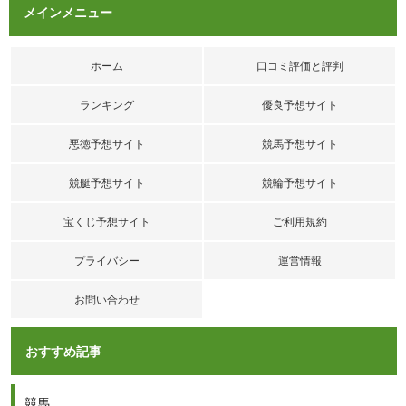
ターフビジョン( TURF VISION )の口コミ
メインメニュー
馬連転がしすごかったな
3－レス転がすだけで198万まで増えたのは最高
でした。
ホーム
口コミ評価と評判
評価：
ランキング
優良予想サイト
悪徳予想サイト
競馬予想サイト
競艇予想サイト
競輪予想サイト
宝くじ予想サイト
ご利用規約
プライバシー
運営情報
お問い合わせ
おすすめ記事
競馬