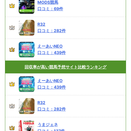
MODS競馬
口コミ：
69
件
R32
口コミ：
282
件
えーあいNEO
口コミ：
439
件
回収率が高い
競馬予想サイト比較ランキング
えーあいNEO
口コミ：
439
件
R32
口コミ：
282
件
うまジェネ
口コミ：
137
件