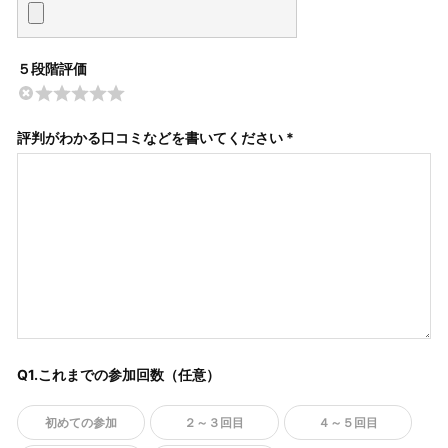
５段階評価
評判がわかる口コミなどを書いてください *
Q1.これまでの参加回数（任意）
初めての参加
２～３回目
４～５回目