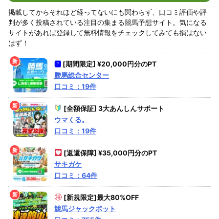
掲載してからそれほど経ってないにも関わらず、口コミ評価や評
判が多く投稿されている注目の集まる競馬予想サイト。気になる
サイトがあれば登録して無料情報をチェックしてみても損はない
はず！
🅿
[期間限定] ¥20,000円分のPT
勝馬総合センター
口コミ：19件
[全額保証] 3大あんしんサポート
ウマくる。
口コミ：19件
[返還保障] ¥35,000円分のPT
サキガケ
口コミ：64件
[新規限定]最大80%OFF
競馬ジャックポット