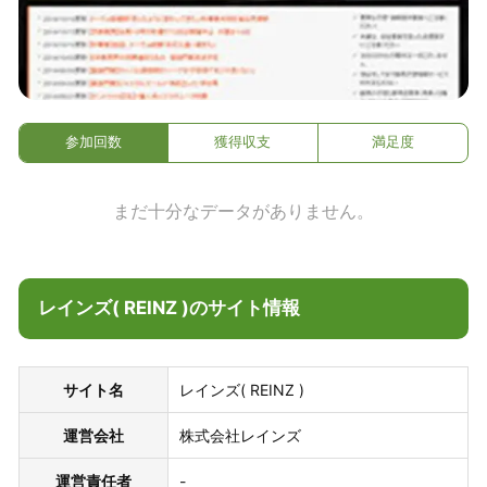
参加回数
獲得収支
満足度
まだ十分なデータがありません。
レインズ( REINZ )のサイト情報
サイト名
レインズ( REINZ )
運営会社
株式会社レインズ
運営責任者
-