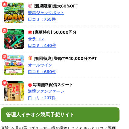
[新規限定]最大80%OFF
競馬ジャックポット
口コミ：755件
㊙
[豪華特典] 50,000円分
サラコレ
口コミ：440件
[初回特典] 登録で¥40,000分のPT
オールウイン
口コミ：680件
㊗
毎週無料配信スタート
逆境ファンファーレ
口コミ：237件
管理人イチオシ競馬予想サイト
直近1ヶ月の馬ログユーザー様が投稿してくださった口コミ評価