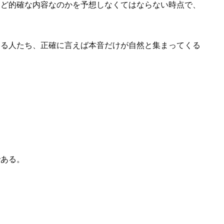
ほど的確な内容なのかを予想しなくてはならない時点で、
いる人たち、正確に言えば本音だけが自然と集まってくる
？
である。