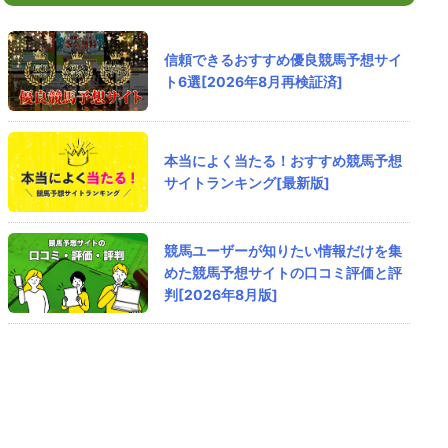
ワットの競馬チャンネルの口コミ
信頼できるおすすめ優良競馬予想サイ
馬券買えないノブナガwww
ト6選[2026年8月再検証済]
エア馬券
エア的中
そもそもエア予想
評価：
本当によく当たる！おすすめ競馬予想
サイトランキング[最新版]
匿名
さん
2026/8/8/ 13:52
Re:KEIBAの口コミ
競馬ユーザーが知りたい情報だけを集
めた競馬予想サイトの口コミ評価と評
複勝だし安定感はある
判[2026年8月版]
一発で稼ぐのは難しいと思うけど
評価：