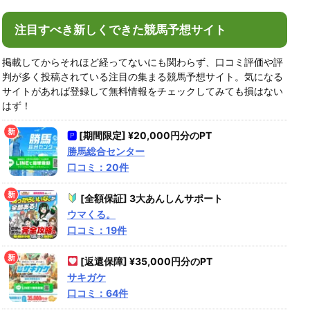
注目すべき新しくできた競馬予想サイト
掲載してからそれほど経ってないにも関わらず、口コミ評価や評
判が多く投稿されている注目の集まる競馬予想サイト。気になる
サイトがあれば登録して無料情報をチェックしてみても損はない
はず！
🅿
[期間限定] ¥20,000円分のPT
勝馬総合センター
口コミ：20件
[全額保証] 3大あんしんサポート
ウマくる。
口コミ：19件
[返還保障] ¥35,000円分のPT
サキガケ
口コミ：64件