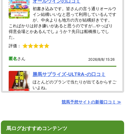
オールウインの口コミ
初書き込みです。皆さんの言う通りオールウ
イン結構いいなと思って利用しているんです
が、中央よりも地方の方が結構好きです。
こればかりは好き嫌いがあると思うのですが…やっぱり
得意会場とかあるんでしょうか？先日は船橋推しでし
た。
評価：
匿名
さん
2026/8/8/ 15:26
勝馬サプライズ‐ULTRA‐の口コミ
ほとんどのプランで当たりが出てるからすご
いよね。
どの買い目を選んでもだいたい結果を出して
くれる。
競馬予想サイトの新着口コミ ≫
サイトの発表を見てるといつも驚かされるよ。
自分も乗り遅れないようにしないとね。
評価：
馬ログおすすめコンテンツ
匿名
さん
2026/8/8/ 14:51