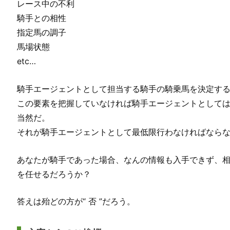
レース中の不利
騎手との相性
指定馬の調子
馬場状態
etc…
騎手エージェントとして担当する騎手の騎乗馬を決定す
この要素を把握していなければ騎手エージェントとして
当然だ。
それが騎手エージェントとして最低限行わなければなら
あなたが騎手であった場合、なんの情報も入手できず、
を任せるだろうか？
答えは殆どの方が“ 否 ”だろう。