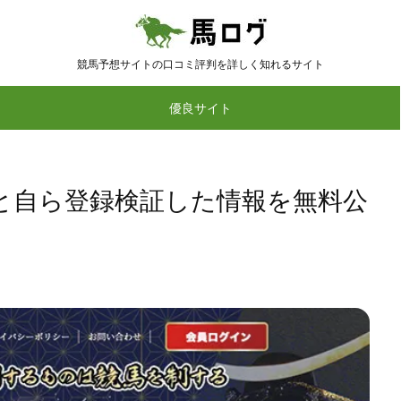
競馬予想サイトの口コミ評判を詳しく知れるサイト
優良サイト
と自ら登録検証した情報を無料公