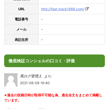
URL
http://fast-track1988.com/
電話番号
-
メール
-
表記住所
-
徹底検証コンシェルの口コミ・評価
馬ログ管理人
より:
2021-06-09 16:40
※過去の投稿日時が取得不可能な為、過去全文をまとめて掲載し
ています。