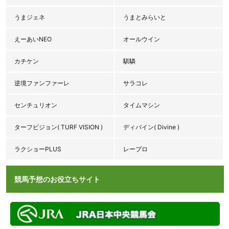
うまジェネ
うまとみらいと
えーあいNEO
オールウイン
カチケン
騏驎
逆境ファンファーレ
サラコレ
センチュリオン
タイムマシン
ターフビジョン( TURF VISION )
ディバイン( Divine )
ラクショーPLUS
レープロ
競馬予想のお役立ちサイト