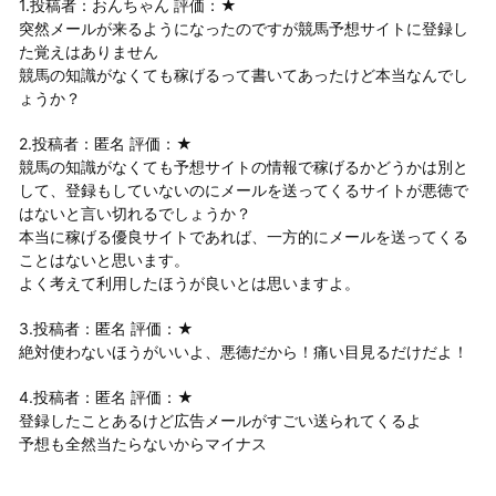
1.投稿者：おんちゃん 評価：★
突然メールが来るようになったのですが競馬予想サイトに登録し
た覚えはありません
競馬の知識がなくても稼げるって書いてあったけど本当なんでし
ょうか？
2.投稿者：匿名 評価：★
競馬の知識がなくても予想サイトの情報で稼げるかどうかは別と
して、登録もしていないのにメールを送ってくるサイトが悪徳で
はないと言い切れるでしょうか？
本当に稼げる優良サイトであれば、一方的にメールを送ってくる
ことはないと思います。
よく考えて利用したほうが良いとは思いますよ。
3.投稿者：匿名 評価：★
絶対使わないほうがいいよ、悪徳だから！痛い目見るだけだよ！
4.投稿者：匿名 評価：★
登録したことあるけど広告メールがすごい送られてくるよ
予想も全然当たらないからマイナス