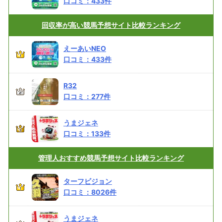
口コミ：
433
件
回収率が高い
競馬予想サイト比較ランキング
えーあいNEO
口コミ：
433
件
R32
口コミ：
277
件
うまジェネ
口コミ：
133
件
管理人おすすめ
競馬予想サイト比較ランキング
ターフビジョン
口コミ：
8026
件
うまジェネ