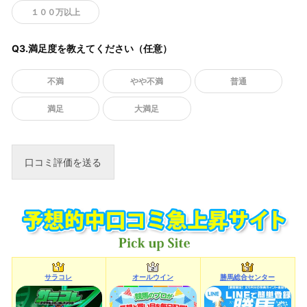
１００万以上
Q3.満足度を教えてください（任意）
不満
やや不満
普通
満足
大満足
サラコレ
オールウイン
勝馬総合センター