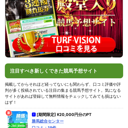
注目すべき新しくできた競馬予想サイト
掲載してからそれほど経ってないにも関わらず、口コミ評価や評
判が多く投稿されている注目の集まる競馬予想サイト。気になる
サイトがあれば登録して無料情報をチェックしてみても損はない
はず！
🅿
[期間限定] ¥20,000円分のPT
勝馬総合センター
口コミ：19件