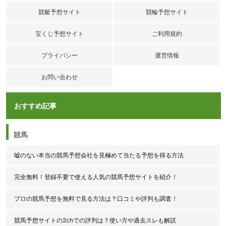
競艇予想サイト
競輪予想サイト
宝くじ予想サイト
ご利用規約
プライバシー
運営情報
お問い合わせ
おすすめ記事
競馬
嘘のない本当の競馬予想会社を見極めて当たる予想を得る方法
完全無料！登録不要で使える人気の競馬予想サイトを紹介！
プロの競馬予想を無料で見る方法は？口コミや評判も調査！
競馬予想サイトの2chでの評判は？使い方や過去スレも解説