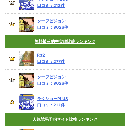
口コミ：
212
件
ターフビジョン
口コミ：
8026
件
無料情報的中実績
比較ランキング
R32
口コミ：
277
件
ターフビジョン
口コミ：
8026
件
ラクショーPLUS
口コミ：
212
件
人気競馬予想サイト
比較ランキング