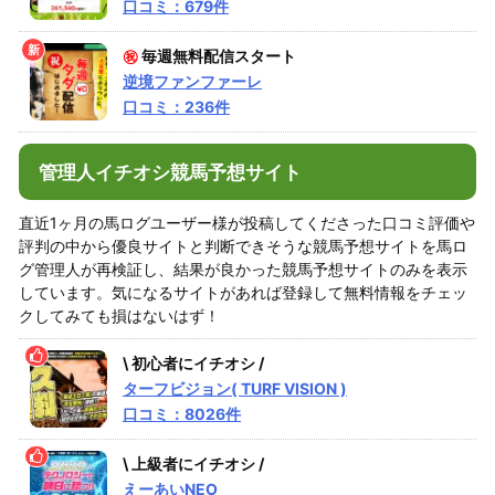
口コミ：679件
㊗
毎週無料配信スタート
逆境ファンファーレ
口コミ：236件
管理人イチオシ競馬予想サイト
直近1ヶ月の馬ログユーザー様が投稿してくださった口コミ評価や
評判の中から優良サイトと判断できそうな競馬予想サイトを馬ロ
グ管理人が再検証し、結果が良かった競馬予想サイトのみを表示
しています。気になるサイトがあれば登録して無料情報をチェッ
クしてみても損はないはず！
\ 初心者にイチオシ /
ターフビジョン( TURF VISION )
口コミ：8026件
\ 上級者にイチオシ /
えーあいNEO