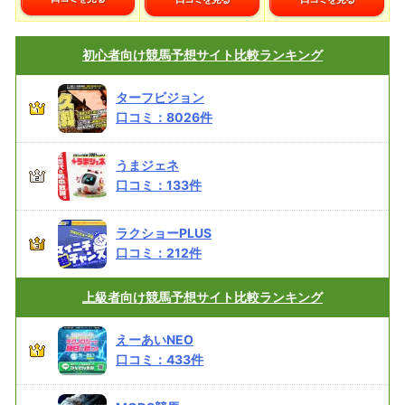
初心者向け
競馬予想サイト比較ランキング
ターフビジョン
口コミ：
8026
件
うまジェネ
口コミ：
133
件
ラクショーPLUS
口コミ：
212
件
上級者向け
競馬予想サイト比較ランキング
えーあいNEO
口コミ：
433
件