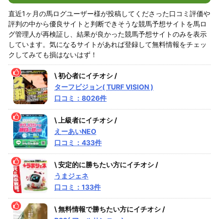
直近1ヶ月の馬ログユーザー様が投稿してくださった口コミ評価や
評判の中から優良サイトと判断できそうな競馬予想サイトを馬ロ
グ管理人が再検証し、結果が良かった競馬予想サイトのみを表示
しています。気になるサイトがあれば登録して無料情報をチェッ
クしてみても損はないはず！
\ 初心者にイチオシ /
ターフビジョン( TURF VISION )
口コミ：8026件
\ 上級者にイチオシ /
えーあいNEO
口コミ：433件
\ 安定的に勝ちたい方にイチオシ /
うまジェネ
口コミ：133件
\ 無料情報で勝ちたい方にイチオシ /