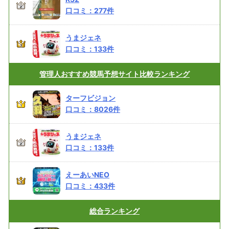
口コミ：
277
件
うまジェネ
口コミ：
133
件
管理人おすすめ
競馬予想サイト比較ランキング
ターフビジョン
口コミ：
8026
件
うまジェネ
口コミ：
133
件
えーあいNEO
口コミ：
433
件
総合
ランキング