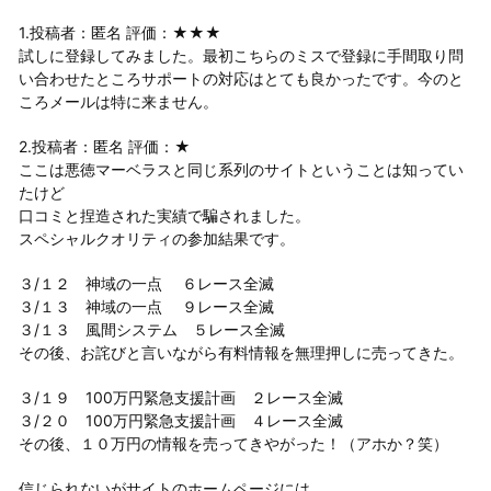
1.投稿者：匿名 評価：★★★
試しに登録してみました。最初こちらのミスで登録に手間取り問
い合わせたところサポートの対応はとても良かったです。今のと
ころメールは特に来ません。
2.投稿者：匿名 評価：★
ここは悪徳マーベラスと同じ系列のサイトということは知ってい
たけど
口コミと捏造された実績で騙されました。
スペシャルクオリティの参加結果です。
３/１２ 神域の一点 ６レース全滅
３/１３ 神域の一点 ９レース全滅
３/１３ 風間システム ５レース全滅
その後、お詫びと言いながら有料情報を無理押しに売ってきた。
３/１９ 100万円緊急支援計画 ２レース全滅
３/２０ 100万円緊急支援計画 ４レース全滅
その後、１０万円の情報を売ってきやがった！（アホか？笑）
信じられないがサイトのホームページには