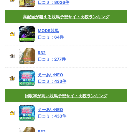
口コミ：
8026
件
高配当が狙える
競馬予想サイト比較ランキング
MODS競馬
口コミ：
64
件
R32
口コミ：
277
件
えーあいNEO
口コミ：
433
件
回収率が高い
競馬予想サイト比較ランキング
えーあいNEO
口コミ：
433
件
R32