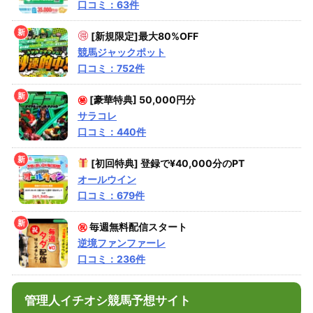
口コミ：63件
[新規限定]最大80%OFF
競馬ジャックポット
口コミ：752件
㊙
[豪華特典] 50,000円分
サラコレ
口コミ：440件
[初回特典] 登録で¥40,000分のPT
オールウイン
口コミ：679件
㊗
毎週無料配信スタート
逆境ファンファーレ
口コミ：236件
管理人イチオシ競馬予想サイト