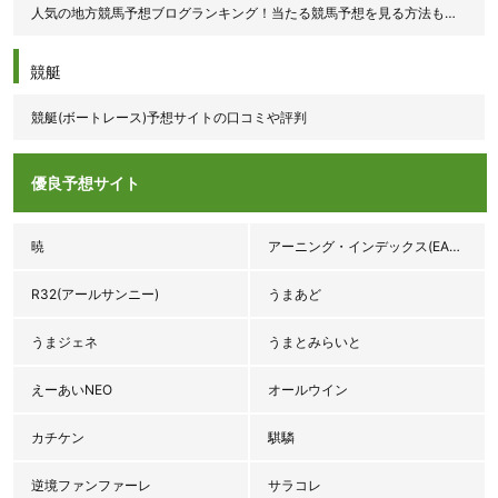
人気の地方競馬予想ブログランキング！当たる競馬予想を見る方法も紹介！
競艇
競艇(ボートレース)予想サイトの口コミや評判
優良予想サイト
暁
アーニング・インデックス(EARNINGS INDEX♯3.92)
R32(アールサンニー)
うまあど
うまジェネ
うまとみらいと
えーあいNEO
オールウイン
カチケン
騏驎
逆境ファンファーレ
サラコレ