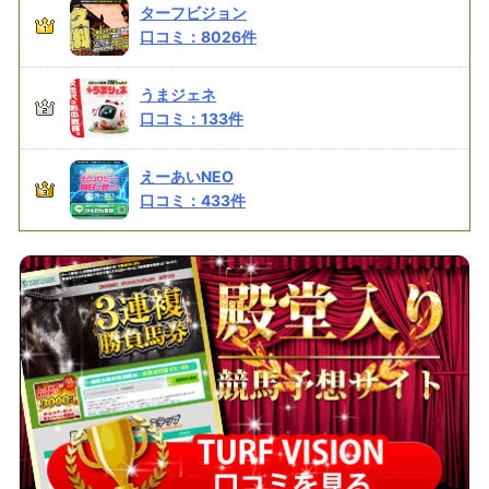
ターフビジョン
口コミ：
8026
件
うまジェネ
口コミ：
133
件
えーあいNEO
口コミ：
433
件