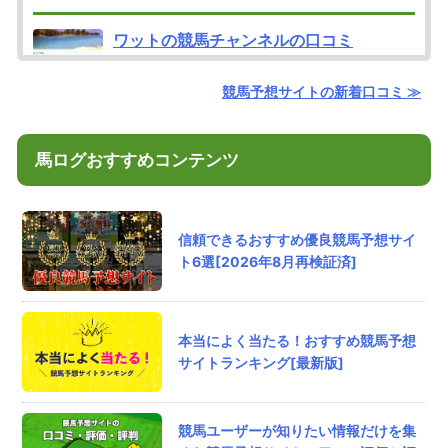
ワットの競馬チャンネルの口コミ
ノブナガ（旧ワット）はオンラインカジノを配
信、勧誘していました
競馬予想サイトの新着口コミ ≫
評価：
匿名
さん
馬ログおすすめコンテンツ
2026/8/6/ 10:12
勝馬総合センターの口コミ
地方しかやってないけど南関が得意な気がする
信頼できるおすすめ優良競馬予想サイ
ト6選[2026年8月再検証済]
評価：
匿名
さん
2026/8/6/ 08:31
本当によく当たる！おすすめ競馬予想
競馬裏街道の口コミ
サイトランキング[最新版]
砂の王者見参で川崎4Rと園田4RがW的中。平日
も地方競馬でしっかり稼げるから重宝してま
す。
競馬ユーザーが知りたい情報だけを集