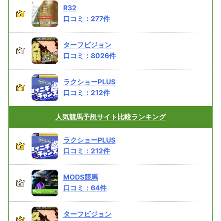
R32
口コミ：
277
件
ターフビジョン
口コミ：
8026
件
ラクショーPLUS
口コミ：
212
件
人気競馬予想サイト
比較ランキング
ラクショーPLUS
口コミ：
212
件
MODS競馬
口コミ：
64
件
ターフビジョン