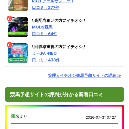
R32( アールサンニー )
口コミ：277件
\ 高配当狙いの方にイチオシ /
MODS競馬
口コミ：64件
\ 回収率重視の方にイチオシ /
えーあいNEO
口コミ：433件
管理人イチオシ競馬予想サイトの詳細 ≫
競馬予想サイトの評判が分かる新着口コミ
匿名
より
2026-07-31 07:27