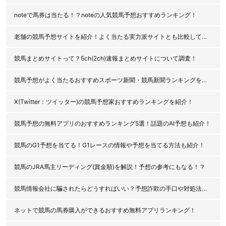
noteで馬券は当たる！？noteの人気競馬予想おすすめランキング！
老舗の競馬予想サイトを紹介！よく当たる実力派サイトとも比較してみた！
競馬まとめサイトって？5ch(2ch)速報まとめサイトについて調査！
競馬予想がよく当たるおすすめスポーツ新聞・競馬新聞ランキングを紹介！
X(Twitter：ツイッター)の競馬予想家おすすめランキングを紹介！
競馬予想の無料アプリのおすすめランキング5選！話題のAI予想も紹介！
競馬のG1予想を当てる！G1レースの情報や予想を当てる方法も紹介！
競馬のJRA馬主リーディング(賞金順)を解説！予想の参考にもなる！？
競馬情報会社に騙されたらどうすればいい？予想詐欺の手口や対処法を解説！
ネットで競馬の馬券購入ができるおすすめ無料アプリランキング！