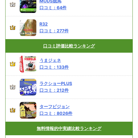
MODS競馬
口コミ：
64
件
R32
口コミ：
277
件
口コミ評価
比較ランキング
うまジェネ
口コミ：
133
件
ラクショーPLUS
口コミ：
212
件
ターフビジョン
口コミ：
8026
件
無料情報的中実績
比較ランキング