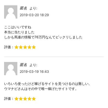
匿名
より:
2019-03-20 18:29
ここはいいですね
本当に当たりました
しかも馬連の情報で76万円なんてビックリしました
評価：
匿名
より:
2019-03-19 16:43
いろいろ使ったけど稼げるサイトを見つけるのは難しい。
ウマナビさんはその中で唯一稼げたサイトです。
評価：