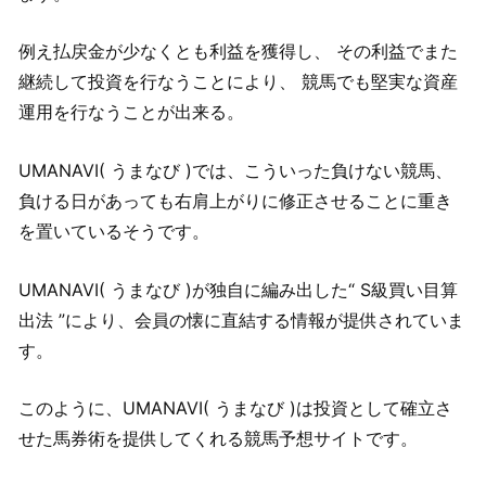
例え払戻金が少なくとも利益を獲得し、 その利益でまた
継続して投資を行なうことにより、 競馬でも堅実な資産
運用を行なうことが出来る。
UMANAVI( うまなび )では、こういった負けない競馬、
負ける日があっても右肩上がりに修正させることに重き
を置いているそうです。
UMANAVI( うまなび )が独自に編み出した“ S級買い目算
出法 ”により、会員の懐に直結する情報が提供されていま
す。
このように、UMANAVI( うまなび )は投資として確立さ
せた馬券術を提供してくれる競馬予想サイトです。