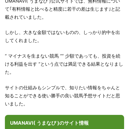
UMANAVI( うまなび )公式サイトでは、無料情報につい
て｢有料情報と比べると精度に若干の差は生じます｣と記
載されていました。
しかし、大きな金額ではないものの、しっかり的中を出
してくれました。
“ マイナスを生まない競馬 ”“ 少額であっても、投資を続
ける利益を出す ”という点では満足できる結果となりまし
た。
サイトの仕組みもシンプルで、知りたい情報をちゃんと
知ることができる使い勝手の良い競馬予想サイトだと思
いました。
UMANAVI( うまなび )のサイト情報