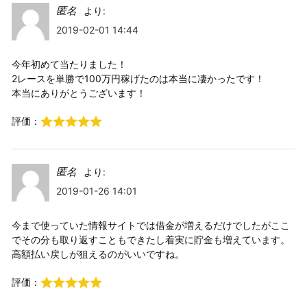
匿名
より:
2019-02-01 14:44
今年初めて当たりました！
2レースを単勝で100万円稼げたのは本当に凄かったです！
本当にありがとうございます！
評価：
匿名
より:
2019-01-26 14:01
今まで使っていた情報サイトでは借金が増えるだけでしたがここ
でその分も取り返すこともできたし着実に貯金も増えています。
高額払い戻しが狙えるのがいいですね。
評価：