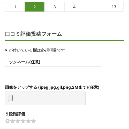
1
2
3
4
…
13
口コミ評価投稿フォーム
※
が付いている欄は必須項目です
ニックネーム(任意)
画像をアップする (jpeg,jpg,gif,png,2Mまで)
５段階評価