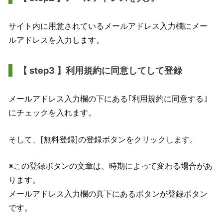
サイト内に用意されているメールアドレス入力欄にメー
ルアドレスを入力します。
【 step3 】利用規約に同意してして登録
メールアドレス入力欄の下にある｢利用規約に同意する｣
にチェックを入れます。
そして、[無料登録]の登録ボタンをクリックします。
※この登録ボタンの文章は、時期によって変わる場合があ
ります。
メールアドレス入力欄の真下にあるボタンが登録ボタン
です。