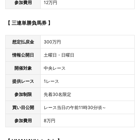
参加費用
12万円
【 三連単勝負馬券 】
想定払戻金
300万円
情報公開日
土曜日・日曜日
開催対象
中央レース
提供レース
1レース
参加制限
先着30名限定
買い目公開
レース当日の午前11時30分頃～
参加費用
8万円