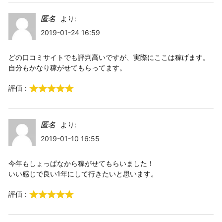
匿名
より:
2019-01-24 16:59
どの口コミサイトでも評判高いですが、実際にここは稼げます。
自分もかなり稼がせてもらってます。
評価：
匿名
より:
2019-01-10 16:55
今年もしょっぱなから稼がせてもらいました！
いい感じで良い1年にして行きたいと思います。
評価：