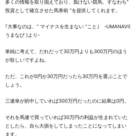
多くの情報を取り揃えており、負けない競馬、すなわち“
投資として確立させた馬券術 ”を提供してくれます。
｢大事なのは、“ マイナスを生まない ”こと｣ -UMANAVI(
うまなび )より-
単純に考えて、だれだって30万円よりも300万円のほう
が欲しいですよね。
ただ、これが0円か30万円だったら30万円を選ぶことで
しょう。
三連単が的中していれば300万円だったのに結果は0円。
それを馬連で買っていれば30万円の利益が生まれていた
としたら、自ら大損をしてしまったことになってしまい
ます。