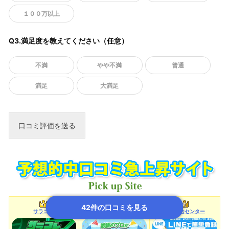
１００万以上
Q3.満足度を教えてください（任意）
不満
やや不満
普通
満足
大満足
42件の口コミを見る
サラコレ
オールウイン
勝馬総合センター