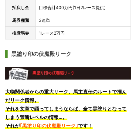
払戻し金
目標合計400万円(1日2レース提供)
馬券種類
3連単
推奨馬券
1レース2万円
黒塗り印の伏魔殿リーク
大物関係者からの重大リーク、馬主直伝のルートで掴ん
だリーク情報。
それを文章で語ってしまうならば、全て黒塗りとなって
しまう禁断レベルの情報…。
それが
｢黒塗り印の伏魔殿リーク｣
です！