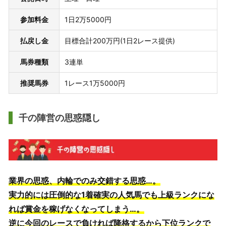
参加料金
1日2万5000円
払戻し金
目標合計200万円(1日2レース提供)
馬券種類
3連単
推奨馬券
1レース1万5000円
千の陣営の思惑隠し
業界の思惑、内輪でのみ交錯する思惑…。
実力的には圧倒的な1着確実の人気馬でも上級ランクにな
れば賞金を稼げなくなってしまう…。
逆に今回のレースで負ければ降格するから下位ランクで