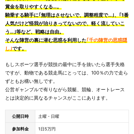
賞金を取りやすくなる…。
騎乗する騎手に｢無理はさせないで、調整程度で…｣、｢1番
人気だけど怪我が治りきってないので、軽く流していこ
う…｣等など、戦略は自由。
そんな陣営の裏に潜む思惑を利用した
｢千の陣営の思惑隠
し｣
です。
もしスポーツ選手が競技の最中に手を抜いたら選手失格
ですが、動物である競走馬にとっては、100％の力で走ら
ずともお構い無しです。
公営ギャンブルで有りながら競艇、競輪、オートレース
とは決定的に異なるチャンスがここにあります。
公開日時
土曜・日曜
参加料金
1日5万円