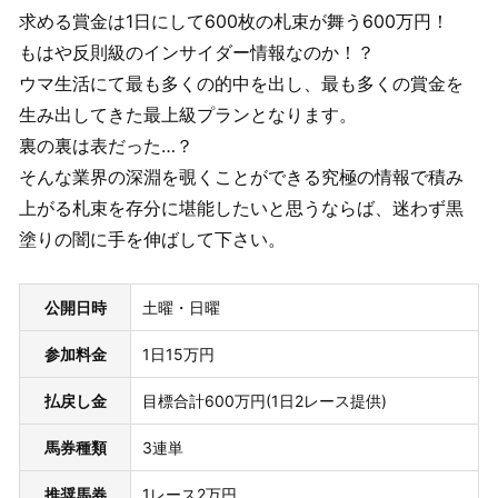
求める賞金は1日にして600枚の札束が舞う600万円！
もはや反則級のインサイダー情報なのか！？
ウマ生活にて最も多くの的中を出し、最も多くの賞金を
生み出してきた最上級プランとなります。
裏の裏は表だった…？
そんな業界の深淵を覗くことができる究極の情報で積み
上がる札束を存分に堪能したいと思うならば、迷わず黒
塗りの闇に手を伸ばして下さい。
公開日時
土曜・日曜
参加料金
1日15万円
払戻し金
目標合計600万円(1日2レース提供)
馬券種類
3連単
推奨馬券
1レース2万円