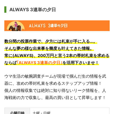
ALWAYS 3連単の夕日
数分間の投票作業で、夕方には札束が手に入る…。
そんな夢の様な出来事を幾度も叶えてきた情報。
常に(ALWAYS)、200万円と言う2本の帯封札束を求める
ならば
｢ALWAYS 3連単の夕日｣
を活用下さいませ！
ウマ生活の敏腕調査チームが現場で掴んだ生の情報を武
器に、攻めの帯封札束を求めるステップアップ情報！
個人の情報収集では絶対に知り得ないリーク情報を、人
海戦術の力で収集し、最高の買い目として昇華します！
公開日時
土曜・日曜