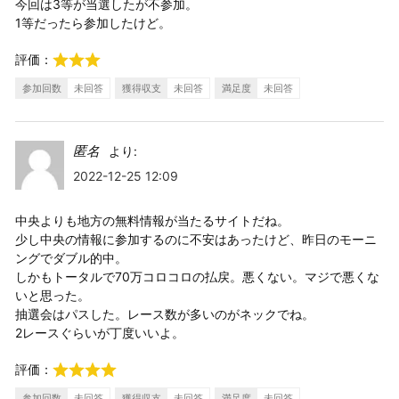
今回は3等が当選したが不参加。
1等だったら参加したけど。
評価：
参加回数
未回答
獲得収支
未回答
満足度
未回答
匿名
より:
2022-12-25 12:09
中央よりも地方の無料情報が当たるサイトだね。
少し中央の情報に参加するのに不安はあったけど、昨日のモーニ
ングでダブル的中。
しかもトータルで70万コロコロの払戻。悪くない。マジで悪くな
いと思った。
抽選会はパスした。レース数が多いのがネックでね。
2レースぐらいが丁度いいよ。
評価：
参加回数
未回答
獲得収支
未回答
満足度
未回答