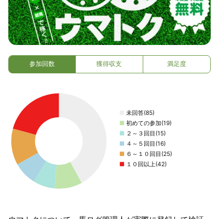
参加回数
獲得収支
満足度
■
未回答(85)
■
初めての参加(19)
■
２～３回目(15)
■
４～５回目(16)
■
６～１０回目(25)
■
１０回以上(42)